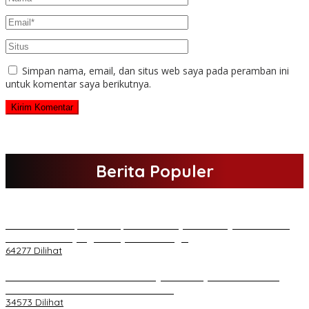
Simpan nama, email, dan situs web saya pada peramban ini
untuk komentar saya berikutnya.
Berita Populer
H Al Haris Sampaikan Empat Poin ke Pj Gubernur Jambi · Ketika
Melakukan Kunjungan Kerja ke Merangin
64277 Dilihat
H Al Haris Wakili Pemkab/Pemkot Jambi Wilayah Barat • Pada
Sambutan Halal Bihalal di Gubernuran
34573 Dilihat