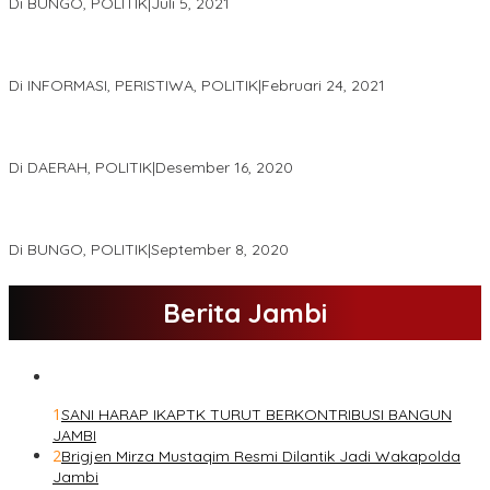
Di BUNGO, POLITIK
|
Juli 5, 2021
Gugatan Pilgub Jambi, Saksi Cek Endra-Ratu Akui Bisa Nyoblos
Meski Tak Ada e-KTP
Di INFORMASI, PERISTIWA, POLITIK
|
Februari 24, 2021
Real Count Hampir 100 Persen, Hasil Rekapitulasi KPU Jambi
Haris – Sani Unggul 38.0,%
Di DAERAH, POLITIK
|
Desember 16, 2020
Hamas-Apri Hari Ini,Pemeriksaan Kesehatan Di RSUD Raden
Mattaher
Di BUNGO, POLITIK
|
September 8, 2020
Berita Jambi
1
SANI HARAP IKAPTK TURUT BERKONTRIBUSI BANGUN
JAMBI
2
Brigjen Mirza Mustaqim Resmi Dilantik Jadi Wakapolda
Jambi