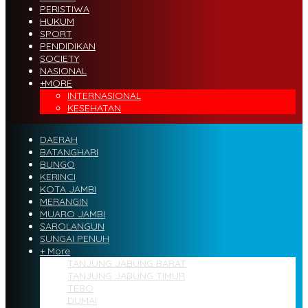
PERISTIWA
HUKUM
SPORT
PENDIDIKAN
SOCIETY
NASIONAL
+MORE
INTERNASIONAL
KESEHATAN
DAERAH
BATANGHARI
BUNGO
KERINCI
KOTA JAMBI
MERANGIN
MUARO JAMBI
SAROLANGUN
SUNGAI PENUH
+ More
TANJUNG JABUNG BARAT
TANJUNG JABUNG TIMUR
TEBO
DUMAI