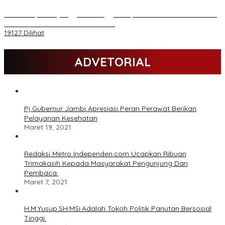
Daftar Akpol 88 yang Jadi Petinggi Polri, dari Batalion Dharma s/d
Atmani Wedana dan Adhi Pradana
19127 Dilihat
ADVETORIAL
Pj.Gubernur Jambi Apresiasi Peran Perawat Berikan
Pelayanan Kesehatan
Maret 19, 2021
Redaksi Metro Independen.com Ucapkan Ribuan
Trimakasih Kepada Masyarakat Pengunjung Dan
Pembaca.
Maret 7, 2021
H.M.Yusup.SH.MSi.Adalah Tokoh Politik Panutan Bersosial
Tinggi.