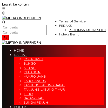
Lewati ke konten
Terms of Service
REDAKSI
PEDOMAN MEDIA SIBER
Indeks Berita
HOME
DAERAH
KOTA JAMBI
BUNGO
KERINCI
MERANGIN
MUARO JAMBI
SAROLANGUN
TANJUNG JABUNG BARAT
TANJUNG JABUNG TIMUR
TEBO
BATANGHARI
SUNGAI PENUH
POLITIK