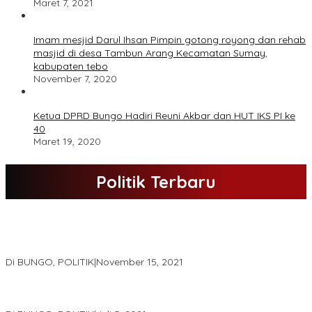
Maret 7, 2021
Imam mesjid Darul Ihsan Pimpin gotong royong dan rehab
masjid di desa Tambun Arang Kecamatan Sumay,
kabupaten tebo
November 7, 2020
Ketua DPRD Bungo Hadiri Reuni Akbar dan HUT IKS PI ke
40
Maret 19, 2020
Politik Terbaru
DPD Partai Nasdem Kab Bungo Gelar Acara Peringatan HUT Ke-
10.Bertajuk Dengan Tema”Membawa Gerakan Perubahan”
Di BUNGO, POLITIK
|
November 15, 2021
DPD Partai Golkar,Muscam Ke-X Dalam Rangka Pemilihan Ketua
PK.