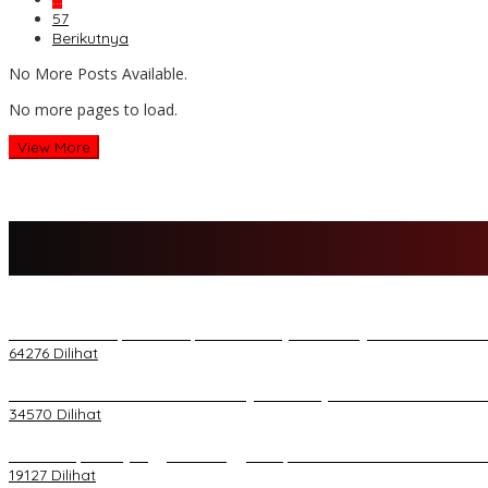
57
Berikutnya
No More Posts Available.
No more pages to load.
View More
H Al Haris Sampaikan Empat Poin ke Pj Gubernur Jambi · Ketika M
64276 Dilihat
H Al Haris Wakili Pemkab/Pemkot Jambi Wilayah Barat • Pada Sambu
34570 Dilihat
Daftar Akpol 88 yang Jadi Petinggi Polri, dari Batalion Dharma s/
19127 Dilihat