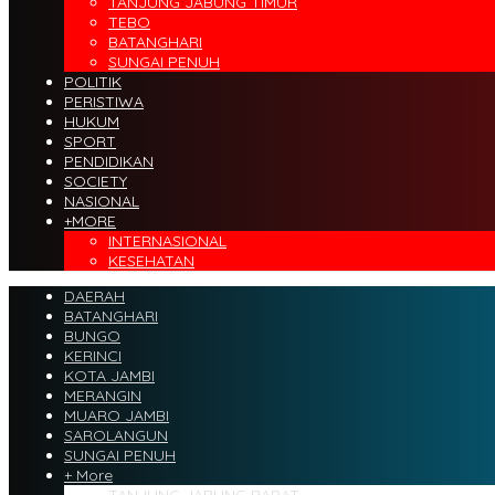
TANJUNG JABUNG TIMUR
TEBO
BATANGHARI
SUNGAI PENUH
POLITIK
PERISTIWA
HUKUM
SPORT
PENDIDIKAN
SOCIETY
NASIONAL
+MORE
INTERNASIONAL
KESEHATAN
DAERAH
BATANGHARI
BUNGO
KERINCI
KOTA JAMBI
MERANGIN
MUARO JAMBI
SAROLANGUN
SUNGAI PENUH
+ More