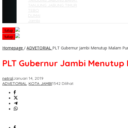
TANJUNG JABUNG BARAT
TANJUNG JABUNG TIMUR
TEBO
DUMAI
Jambi
tutup
tutup
Homepage
/
ADVETORIAL
PLT Gubernur Jambi Menutup Malam Punc
PLT Gubernur Jambi Menutup 
netral
Januari 14, 2019
ADVETORIAL
,
KOTA JAMBI
1542 Dilihat