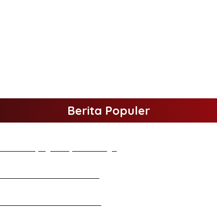
Berita Populer
elakukan Kunjungan Kerja ke Merangin
tan Halal Bihalal di Gubernuran
d Atmani Wedana dan Adhi Pradana