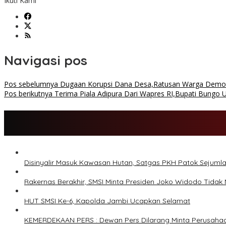
Ikuti Kami
Navigasi pos
Pos sebelumnya
Dugaan Korupsi Dana Desa,Ratusan Warga Demo Di
Pos berikutnya
Terima Piala Adipura Dari Wapres RI,Bupati Bungo 
Disinyalir Masuk Kawasan Hutan, Satgas PKH Patok Sejumlah
Rakernas Berakhir, SMSI Minta Presiden Joko Widodo Tidak
HUT SMSI Ke-6, Kapolda Jambi Ucapkan Selamat
KEMERDEKAAN PERS : Dewan Pers Dilarang Minta Perusahaa