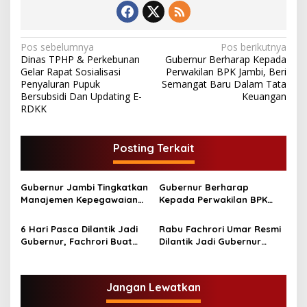
N
Pos sebelumnya
Pos berikutnya
Dinas TPHP & Perkebunan
Gubernur Berharap Kepada
a
Gelar Rapat Sosialisasi
Perwakilan BPK Jambi, Beri
v
Penyaluran Pupuk
Semangat Baru Dalam Tata
Bersubsidi Dan Updating E-
Keuangan
i
RDKK
g
a
Posting Terkait
s
i
Gubernur Jambi Tingkatkan
Gubernur Berharap
p
Manajemen Kepegawaian
Kepada Perwakilan BPK
Dengan Tatanan Industri
Jambi, Beri Semangat Baru
o
Yang Terpogram
Dalam Tata Keuangan
6 Hari Pasca Dilantik Jadi
Rabu Fachrori Umar Resmi
s
Gubernur, Fachrori Buat
Dilantik Jadi Gubernur
Gebrakan
Jambi
Jangan Lewatkan