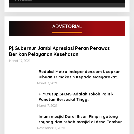
ADVETORIAL
Pj.Gubernur Jambi Apresiasi Peran Perawat
Berikan Pelayanan Kesehatan
Maret 19, 2021
Redaksi Metro Independen.com Ucapkan
Ribuan Trimakasih Kepada Masyarakat
Pengunjung Dan Pembaca.
Maret 7, 2021
H.M.Yusup.SH.MSi.Adalah Tokoh Politik
Panutan Bersosial Tinggi.
Maret 7, 2021
Imam mesjid Darul Ihsan Pimpin gotong
royong dan rehab masjid di desa Tambun
Arang Kecamatan Sumay, kabupaten tebo
November 7, 2020