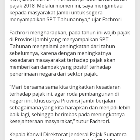
m
pajak 2018. Melalui momen ini, saya mengimbau
b
kepada masyarakat Jambi untuk segera
i
menyampaikan SPT Tahunannya,” ujar Fachrori.
U
n
t
Fachrori mengharapkan, pada tahun ini wajib pajak
u
di Provinsi Jambi yang menyampaikan SPT
k
Tahunan mengalami peningkatan dari tahun
S
sebelumnya, karena dengan meningkatnya
a
m
kesadaran masayarakat terhadap pajak akan
p
memberikan dampak yang positif terhadap
a
penerimaan negara dari sektor pajak.
i
k
“Mari bersama sama kita tingkatkan kesadaran
a
n
terhadap pajak ini, agar roda pembangunan di
S
negeri ini, khususnya Provinsi Jambi berjalan
P
sebagaimana yang kita harapkan dan menjadi lebih
T
baik lagi, sehingga berimbas pada meningkatnya
T
a
kesejahteraan masyarakat,” tutur Fachrori.
h
u
Kepala Kanwil Direktorat Jenderal Pajak Sumatera
n