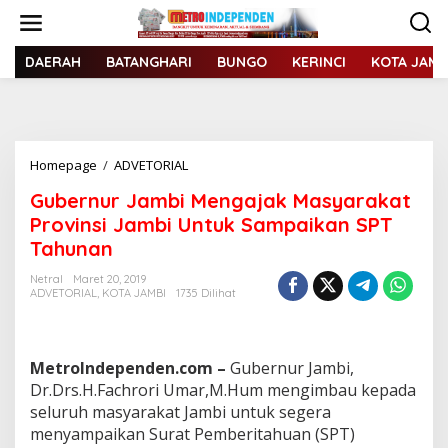
L
e
w
a
DAERAH
BATANGHARI
BUNGO
KERINCI
KOTA JAMB
t
i
k
e
k
Homepage
/
ADVETORIAL
G
o
u
n
Gubernur Jambi Mengajak Masyarakat
b
t
e
Provinsi Jambi Untuk Sampaikan SPT
e
r
n
Tahunan
n
u
Netral
Maret 20, 2019
r
ADVETORIAL
,
KOTA JAMBI
1735 Dilihat
J
a
m
b
MetroIndependen.com –
Gubernur Jambi,
i
Dr.Drs.H.Fachrori Umar,M.Hum mengimbau kepada
M
seluruh masyarakat Jambi untuk segera
e
menyampaikan Surat Pemberitahuan (SPT)
n