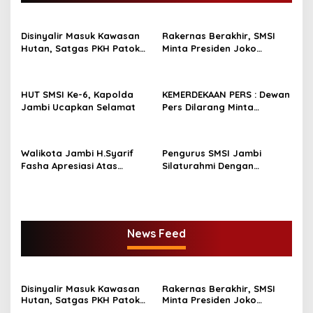
Disinyalir Masuk Kawasan
Rakernas Berakhir, SMSI
Hutan, Satgas PKH Patok
Minta Presiden Joko
Sejumlah Tanah di
Widodo Tidak
Bengkalis. Bupati Kasmarni
Menandatangani
Cari Solusi Minta Camat
Rancangan Perpres
HUT SMSI Ke-6, Kapolda
KEMERDEKAAN PERS : Dewan
Redam Konflik
Publisher Right
Jambi Ucapkan Selamat
Pers Dilarang Minta
Perusahaan Pers
Melakukan Pendaftaran!
Walikota Jambi H.Syarif
Pengurus SMSI Jambi
Fasha Apresiasi Atas
Silaturahmi Dengan
Dilantiknya Pengurus SMSI
Danrem 042/Gapu Jambi
Provinsi Jambi Periode
2022- 2027.
News Feed
Disinyalir Masuk Kawasan
Rakernas Berakhir, SMSI
Hutan, Satgas PKH Patok
Minta Presiden Joko
Sejumlah Tanah di
Widodo Tidak