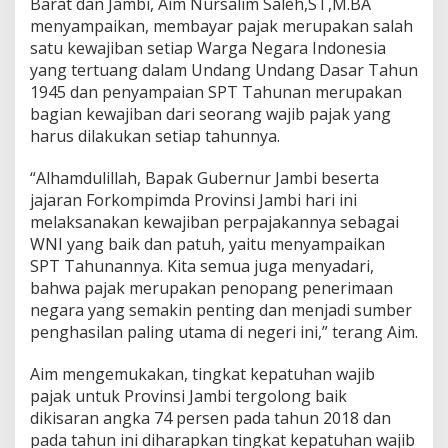
Barat dan Jambi, Aim Nursalim Saleh,ST,M.BA
a
menyampaikan, membayar pajak merupakan salah
n
satu kewajiban setiap Warga Negara Indonesia
yang tertuang dalam Undang Undang Dasar Tahun
1945 dan penyampaian SPT Tahunan merupakan
bagian kewajiban dari seorang wajib pajak yang
harus dilakukan setiap tahunnya.
“Alhamdulillah, Bapak Gubernur Jambi beserta
jajaran Forkompimda Provinsi Jambi hari ini
melaksanakan kewajiban perpajakannya sebagai
WNI yang baik dan patuh, yaitu menyampaikan
SPT Tahunannya. Kita semua juga menyadari,
bahwa pajak merupakan penopang penerimaan
negara yang semakin penting dan menjadi sumber
penghasilan paling utama di negeri ini,” terang Aim.
Aim mengemukakan, tingkat kepatuhan wajib
pajak untuk Provinsi Jambi tergolong baik
dikisaran angka 74 persen pada tahun 2018 dan
pada tahun ini diharapkan tingkat kepatuhan wajib