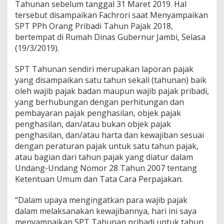
g
Tahunan sebelum tanggal 31 Maret 2019. Hal
a
tersebut disampaikan Fachrori saat Menyampaikan
j
SPT PPh Orang Pribadi Tahun Pajak 2018,
a
bertempat di Rumah Dinas Gubernur Jambi, Selasa
k
(19/3/2019).
M
a
s
SPT Tahunan sendiri merupakan laporan pajak
y
yang disampaikan satu tahun sekali (tahunan) baik
a
oleh wajib pajak badan maupun wajib pajak pribadi,
r
yang berhubungan dengan perhitungan dan
a
k
pembayaran pajak penghasilan, objek pajak
a
penghasilan, dan/atau bukan objek pajak
t
penghasilan, dan/atau harta dan kewajiban sesuai
P
dengan peraturan pajak untuk satu tahun pajak,
r
o
atau bagian dari tahun pajak yang diatur dalam
v
Undang-Undang Nomor 28 Tahun 2007 tentang
i
Ketentuan Umum dan Tata Cara Perpajakan.
n
s
“Dalam upaya mengingatkan para wajib pajak
i
J
dalam melaksanakan kewajibannya, hari ini saya
a
menyampaikan SPT Tahunan pribadi untuk tahun