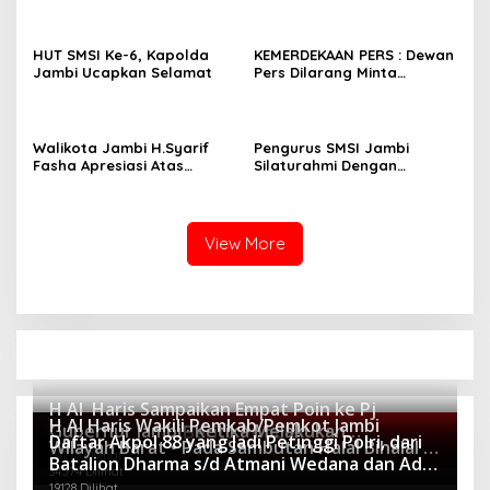
Bengkalis. Bupati Kasmarni
Menandatangani
Cari Solusi Minta Camat
Rancangan Perpres
Redam Konflik
Publisher Right
HUT SMSI Ke-6, Kapolda
KEMERDEKAAN PERS : Dewan
Jambi Ucapkan Selamat
Pers Dilarang Minta
Perusahaan Pers
Melakukan Pendaftaran!
Walikota Jambi H.Syarif
Pengurus SMSI Jambi
Fasha Apresiasi Atas
Silaturahmi Dengan
Dilantiknya Pengurus SMSI
Danrem 042/Gapu Jambi
Provinsi Jambi Periode
2022- 2027.
View More
H Al Haris Sampaikan Empat Poin ke Pj
H Al Haris Wakili Pemkab/Pemkot Jambi
Gubernur Jambi · Ketika Melakukan
Berita Populer
Daftar Akpol 88 yang Jadi Petinggi Polri, dari
Wilayah Barat • Pada Sambutan Halal Bihalal di
Kunjungan Kerja ke Merangin
64278 Dilihat
Batalion Dharma s/d Atmani Wedana dan Adhi
Gubernuran
34574 Dilihat
Pradana
19128 Dilihat