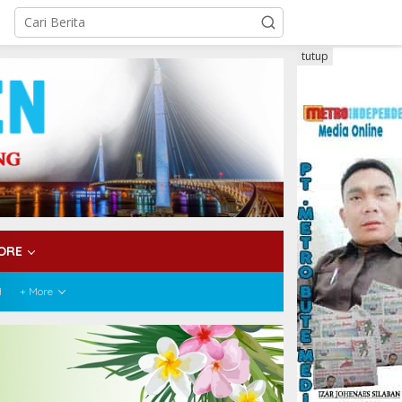
tutup
ORE
H
+ More