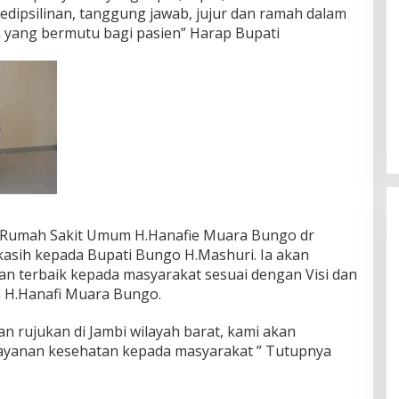
dipsilinan, tanggung jawab, jujur dan ramah dalam
 yang bermutu bagi pasien” Harap Bupati
r Rumah Sakit Umum H.Hanafie Muara Bungo dr
asih kepada Bupati Bungo H.Mashuri. Ia akan
n terbaik kepada masyarakat sesuai dengan Visi dan
 H.Hanafi Muara Bungo.
an rujukan di Jambi wilayah barat, kami akan
DPD Partai Nasdem Kab Bungo
ayanan kesehatan kepada masyarakat ” Tutupnya
Gelar Acara Peringatan HUT Ke-
10.Bertajuk Dengan
Di BUNGO, POLITIK
|
November 15, 2021
Tema”Membawa Gerakan