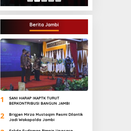
Berita Jambi
1
SANI HARAP IKAPTK TURUT
BERKONTRIBUSI BANGUN JAMBI
2
Brigjen Mirza Mustaqim Resmi Dilantik
Jadi Wakapolda Jambi
Sekda Sudirman Pimpin Upacara