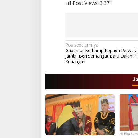
Post Views:
3,371
N
Pos sebelumnya
Gubernur Berharap Kepada Perwaki
a
Jambi, Beri Semangat Baru Dalam T
v
Keuangan
i
g
J
a
s
i
p
o
s