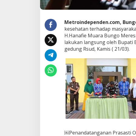
M
u
a
r
Metroindependen
.com, Bung
o
kesehatan terhadap masyaraka
B
H.Hanafie Muara Bungo Meresm
u
lakukan langsung oleh Bupati 
n
g
gedung Rsud, Kamis ( 21/03).
o
D
i
R
e
s
m
i
B
u
p
a
t
i
B
￼Penandatanganan Prasasti Ol
u