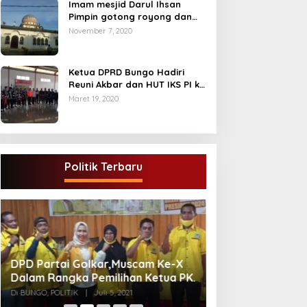
Imam mesjid Darul Ihsan
Pimpin gotong royong dan
rehab masjid di desa Tambun
November 7, 2020
Arang Kecamatan Sumay,
kabupaten tebo
Ketua DPRD Bungo Hadiri
Reuni Akbar dan HUT IKS PI ke
40
Maret 19, 2020
Politik Terbaru
Gugatan Pilgub J
DPD Partai Golkar,Muscam Ke-X
Endra-Ratu Akui 
Dalam Rangka Pemilihan Ketua PK.
Meski Tak Ada e
Di INFORMASI, PERISTIWA
Di BUNGO, POLITIK
|
Juli 5, 2021
2021