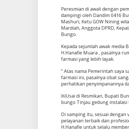
n
Peresmian di awali dengan pem
g
dampingi oleh Dandim 0416 Bu
o
Mashuri, Ketu GOW Nining wila
Mardiah, Anggota DPRD, Kepal
Bungo.
Kepada sejumlah awak media B
H.Hanafie Muara , pasalnya ru
farmasi yang lebih layak.
” Atas nama Pemerintah saya s
farmasi ini, pasalnya obat san
perhatikan penyimpanannya dan
￼Usai di Resmikan, Bupati Bun
bungo Tinjau gedung instalasi 
Di samping itu, sesuai dengan
pelayanan terbaik dan profesio
H.Hanafie untuk selalu member