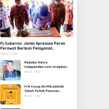
Pj.Gubernur Jambi Apresiasi Peran
Perawat Berikan Pelayanan
Kesehatan
Maret 19, 2021
Redaksi Metro
Independen.com Ucapkan
Ribuan Trimakasih Kepada
Maret 7, 2021
Masyarakat Pengunjung Dan
Pembaca.
H.M.Yusup.SH.MSi.Adalah
Tokoh Politik Panutan
Bersosial Tinggi.
Maret 7, 2021