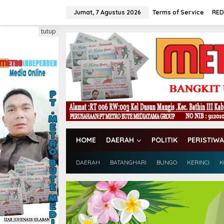
L
e
Jumat, 7 Agustus 2026
Terms of Service
RED
w
a
tutup
t
i
k
e
k
o
n
t
e
n
HOME
DAERAH
POLITIK
PERISTIWA
DAERAH
BATANGHARI
BUNGO
KERINCI
K