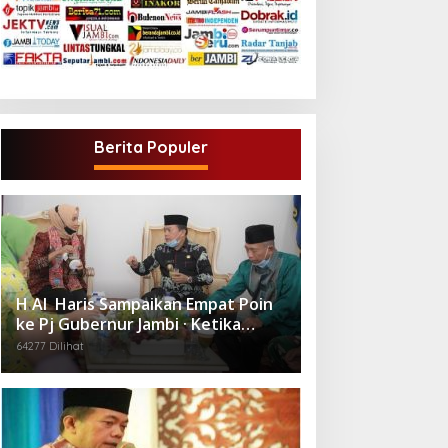
Berita Populer
H Al Haris Sampaikan Empat Poin
ke Pj Gubernur Jambi · Ketika
Melakukan Kunjungan Kerja ke
64277 Dilihat
Merangin