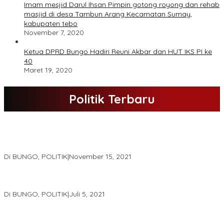
Imam mesjid Darul Ihsan Pimpin gotong royong dan rehab
masjid di desa Tambun Arang Kecamatan Sumay,
kabupaten tebo
November 7, 2020
Ketua DPRD Bungo Hadiri Reuni Akbar dan HUT IKS PI ke
40
Maret 19, 2020
Politik Terbaru
DPD Partai Nasdem Kab Bungo Gelar Acara Peringatan HUT Ke-
10.Bertajuk Dengan Tema”Membawa Gerakan Perubahan”
Di BUNGO, POLITIK
|
November 15, 2021
DPD Partai Golkar,Muscam Ke-X Dalam Rangka Pemilihan Ketua
PK.
Di BUNGO, POLITIK
|
Juli 5, 2021
Gugatan Pilgub Jambi, Saksi Cek Endra-Ratu Akui Bisa Nyoblos
Meski Tak Ada e-KTP