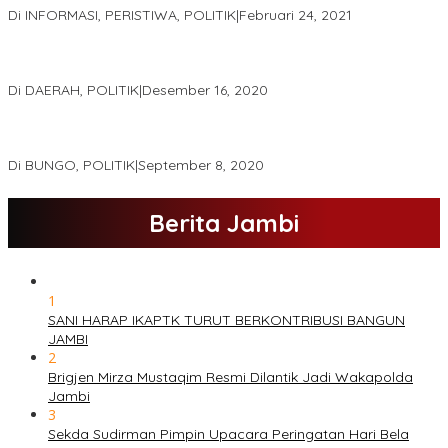
Di INFORMASI, PERISTIWA, POLITIK
|
Februari 24, 2021
Real Count Hampir 100 Persen, Hasil Rekapitulasi KPU Jambi
Haris – Sani Unggul 38.0,%
Di DAERAH, POLITIK
|
Desember 16, 2020
Hamas-Apri Hari Ini,Pemeriksaan Kesehatan Di RSUD Raden
Mattaher
Di BUNGO, POLITIK
|
September 8, 2020
Berita Jambi
1
SANI HARAP IKAPTK TURUT BERKONTRIBUSI BANGUN
JAMBI
2
Brigjen Mirza Mustaqim Resmi Dilantik Jadi Wakapolda
Jambi
3
Sekda Sudirman Pimpin Upacara Peringatan Hari Bela