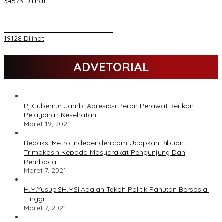
34573 Dilihat
Daftar Akpol 88 yang Jadi Petinggi Polri, dari Batalion Dharma s/d
Atmani Wedana dan Adhi Pradana
19128 Dilihat
ADVETORIAL
Pj.Gubernur Jambi Apresiasi Peran Perawat Berikan
Pelayanan Kesehatan
Maret 19, 2021
Redaksi Metro Independen.com Ucapkan Ribuan
Trimakasih Kepada Masyarakat Pengunjung Dan
Pembaca.
Maret 7, 2021
H.M.Yusup.SH.MSi.Adalah Tokoh Politik Panutan Bersosial
Tinggi.
Maret 7, 2021