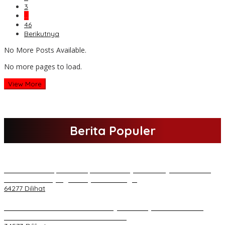
3
…
46
Berikutnya
No More Posts Available.
No more pages to load.
View More
Berita Populer
H Al Haris Sampaikan Empat Poin ke Pj Gubernur Jambi · Ketika
Melakukan Kunjungan Kerja ke Merangin
64277 Dilihat
H Al Haris Wakili Pemkab/Pemkot Jambi Wilayah Barat • Pada
Sambutan Halal Bihalal di Gubernuran