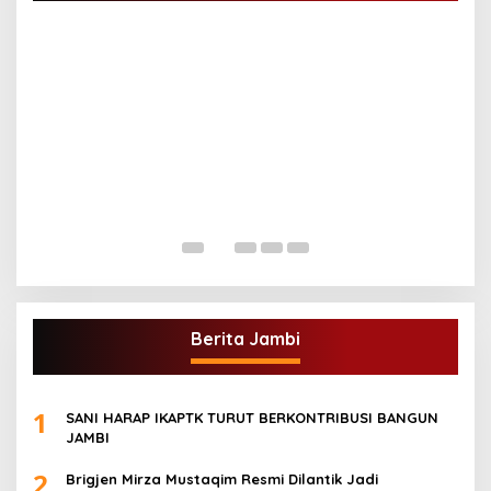
G
A
Di
Berita Jambi
1
SANI HARAP IKAPTK TURUT BERKONTRIBUSI BANGUN
JAMBI
2
Brigjen Mirza Mustaqim Resmi Dilantik Jadi