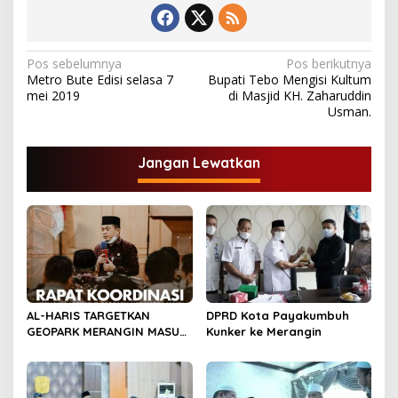
N
Pos sebelumnya
Pos berikutnya
Metro Bute Edisi selasa 7
Bupati Tebo Mengisi Kultum
a
mei 2019
di Masjid KH. Zaharuddin
v
Usman.
i
g
Jangan Lewatkan
a
s
i
p
o
s
AL-HARIS TARGETKAN
DPRD Kota Payakumbuh
GEOPARK MERANGIN MASUK
Kunker ke Merangin
DALAM UGG