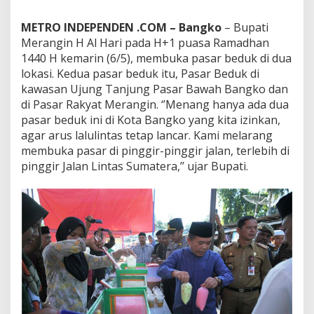
b
u
METRO INDEPENDEN .COM – Bangko
– Bupati
k
Merangin H Al Hari pada H+1 puasa Ramadhan
a
1440 H kemarin (6/5), membuka pasar beduk di dua
d
u
lokasi. Kedua pasar beduk itu, Pasar Beduk di
a
kawasan Ujung Tanjung Pasar Bawah Bangko dan
p
di Pasar Rakyat Merangin. ‘’Menang hanya ada dua
a
pasar beduk ini di Kota Bangko yang kita izinkan,
s
a
agar arus lalulintas tetap lancar. Kami melarang
r
membuka pasar di pinggir-pinggir jalan, terlebih di
b
pinggir Jalan Lintas Sumatera,’’ ujar Bupati.
e
d
u
k
d
a
l
a
m
K
o
t