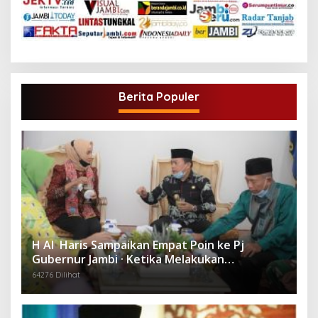
Berita Populer
H Al Haris Sampaikan Empat Poin ke Pj
Gubernur Jambi · Ketika Melakukan
Kunjungan Kerja ke Merangin
64276 Dilihat