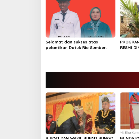
Selamat dan sukses atas
PROGRAM
pelantikan Datuk Rio Sumber
RESMI DI
Harapan
TANAM PE
BUPATI DAN WAKIL BUPATI BUNGO
BUNDA P