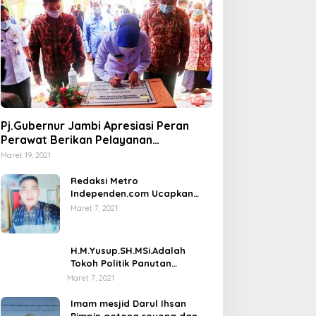
Pj.Gubernur Jambi Apresiasi Peran
Perawat Berikan Pelayanan
Kesehatan
Maret 19, 2021
Redaksi Metro
Independen.com Ucapkan
Ribuan Trimakasih Kepada
Maret 7, 2021
Masyarakat Pengunjung Dan
Pembaca.
H.M.Yusup.SH.MSi.Adalah
Tokoh Politik Panutan
Bersosial Tinggi.
Maret 7, 2021
Imam mesjid Darul Ihsan