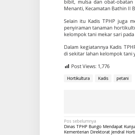
bibit, mulsa dan obat-obata
k
Menanti, Kecamatan Bathin II B
T
a
Selain itu Kadis TPHP juga
n
i
penyiraman tanaman hortikult
kelompok tani mekar sari pada 
Dalam kegiatannya Kadis TPH
di sekitar lahan kelompok tani 
Post Views:
1,776
Hortikultura
Kadis
petani
N
Pos sebelumnya
Dinas TPHP Bungo Mendapat Kunju
a
Kementerian Direktorat Jendral Horti