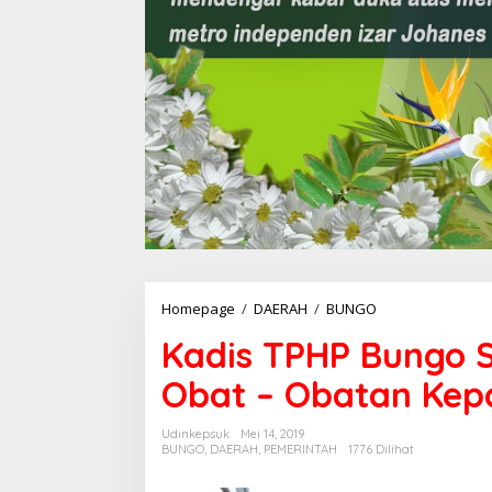
Homepage
/
DAERAH
/
BUNGO
K
a
Kadis TPHP Bungo S
d
i
Obat – Obatan Kep
s
T
P
Udinkepsuk
Mei 14, 2019
H
BUNGO
,
DAERAH
,
PEMERINTAH
1776 Dilihat
P
B