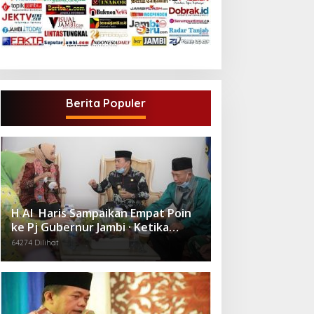
Berita Populer
H Al Haris Sampaikan Empat Poin
ke Pj Gubernur Jambi · Ketika
Melakukan Kunjungan Kerja ke
64274 Dilihat
Merangin