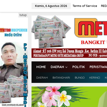
L
e
Kamis, 6 Agustus 2026
Terms of Service
RED
w
a
tutup
t
i
k
e
k
o
n
t
e
n
HOME
DAERAH
POLITIK
PERISTIWA
DAERAH
BATANGHARI
BUNGO
KERINCI
K