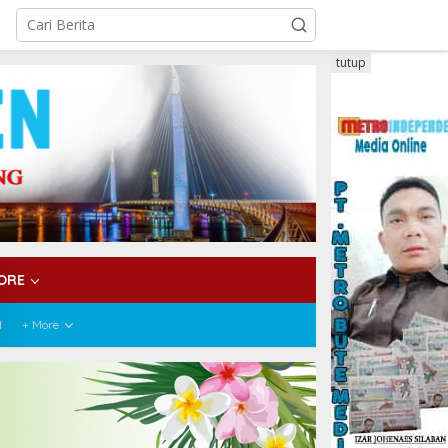
tutup
ORE
H
+ More