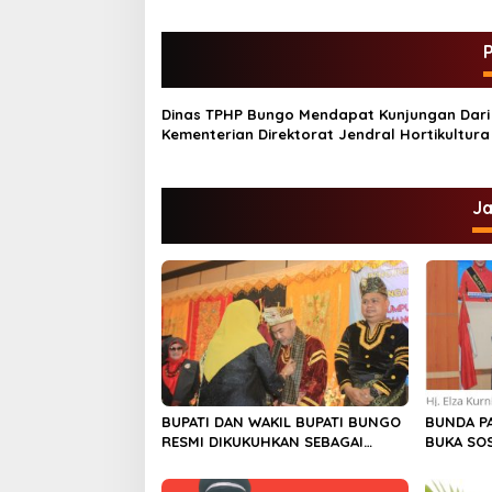
v
i
P
g
a
Dinas TPHP Bungo Mendapat Kunjungan Dari
s
Kementerian Direktorat Jendral Hortikultura
i
p
J
o
s
BUPATI DAN WAKIL BUPATI BUNGO
BUNDA P
RESMI DIKUKUHKAN SEBAGAI
BUKA SOS
PAYUANG PANJI BUNDO KANDUNG
13 TAHUN