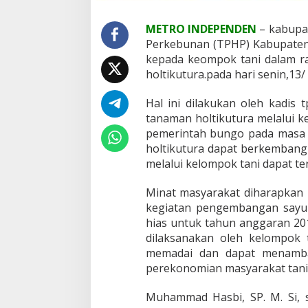
n
O
METRO INDEPENDEN
– kabupa
b
Perkebunan (TPHP) Kabupaten
a
kepada keompok tani dalam 
t
–
holtikutura.pada hari senin,13/
O
b
Hal ini dilakukan oleh kadi
a
tanaman holtikutura melalui 
t
pemerintah bungo pada masa 
a
n
holtikutura dapat berkemban
K
melalui kelompok tani dapat t
e
p
Minat masyarakat diharapkan
a
kegiatan pengembangan sayur
d
a
hias untuk tahun anggaran 201
K
dilaksanakan oleh kelompok 
e
memadai dan dapat menamba
l
perekonomian masyarakat tani
o
m
p
Muhammad Hasbi, SP. M. Si,
o