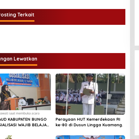
osting Terkait
DPD Partai Nasdem Kab Bungo
Gelar Acara Peringatan HUT Ke-
angan Lewatkan
10.Bertajuk Dengan
Di BUNGO, POLITIK
|
November 15, 2021
Tema”Membawa Gerakan
Perubahan”
AUD KABUPATEN BUNGO
Perayaan HUT Kemerdekaan RI
IALISASI WAJIB BELAJAR
ke-80 di Dusun Lingga Kuamang.