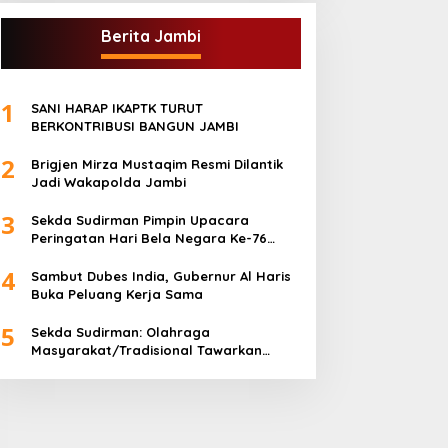
Berita Jambi
1
SANI HARAP IKAPTK TURUT
BERKONTRIBUSI BANGUN JAMBI
2
Brigjen Mirza Mustaqim Resmi Dilantik
Jadi Wakapolda Jambi
3
Sekda Sudirman Pimpin Upacara
Peringatan Hari Bela Negara Ke-76
Tahun 2024
4
Sambut Dubes India, Gubernur Al Haris
Buka Peluang Kerja Sama
5
Sekda Sudirman: Olahraga
Masyarakat/Tradisional Tawarkan
Kebersamaan dan Kebugaran Jasmani
untuk Semua Golongan