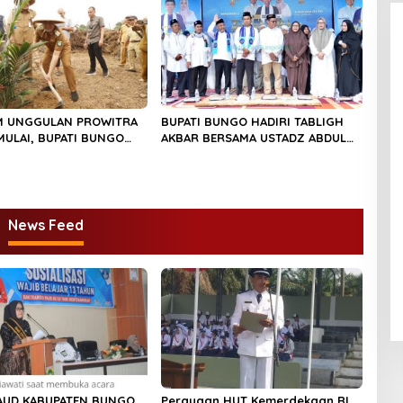
 UNGGULAN PROWITRA
BUPATI BUNGO HADIRI TABLIGH
MULAI, BUPATI BUNGO
AKBAR BERSAMA USTADZ ABDUL
RDANA BIBIT SAWIT
SOMAD
News Feed
AUD KABUPATEN BUNGO
Perayaan HUT Kemerdekaan RI