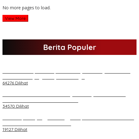
No more pages to load.
View More
Berita Populer
H Al Haris Sampaikan Empat Poin ke Pj Gubernur Jambi · Ketika
Melakukan Kunjungan Kerja ke Merangin
64276 Dilihat
H Al Haris Wakili Pemkab/Pemkot Jambi Wilayah Barat • Pada
Sambutan Halal Bihalal di Gubernuran
34570 Dilihat
Daftar Akpol 88 yang Jadi Petinggi Polri, dari Batalion Dharma s/d
Atmani Wedana dan Adhi Pradana
19127 Dilihat