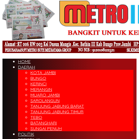
HOME
DAERAH
KOTA JAMBI
BUNGO
KERINCI
MERANGIN
MUARO JAMBI
SAROLANGUN
TANJUNG JABUNG BARAT
TANJUNG JABUNG TIMUR
TEBO
BATANGHARI
SUNGAI PENUH
POLITIK