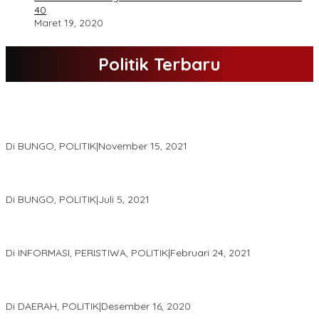
40
Maret 19, 2020
Politik Terbaru
DPD Partai Nasdem Kab Bungo Gelar Acara Peringatan HUT Ke-
10.Bertajuk Dengan Tema”Membawa Gerakan Perubahan”
Di BUNGO, POLITIK
|
November 15, 2021
DPD Partai Golkar,Muscam Ke-X Dalam Rangka Pemilihan Ketua
PK.
Di BUNGO, POLITIK
|
Juli 5, 2021
Gugatan Pilgub Jambi, Saksi Cek Endra-Ratu Akui Bisa Nyoblos
Meski Tak Ada e-KTP
Di INFORMASI, PERISTIWA, POLITIK
|
Februari 24, 2021
Real Count Hampir 100 Persen, Hasil Rekapitulasi KPU Jambi
Haris – Sani Unggul 38.0,%
Di DAERAH, POLITIK
|
Desember 16, 2020