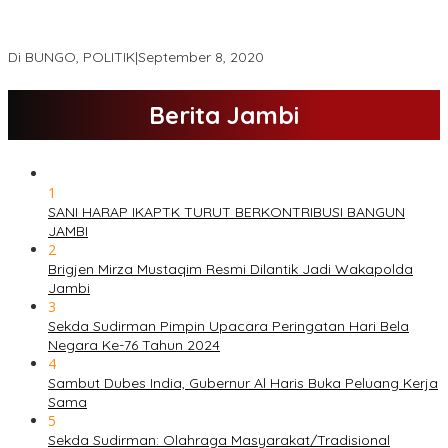
Hamas-Apri Hari Ini,Pemeriksaan Kesehatan Di RSUD Raden
Mattaher
Di BUNGO, POLITIK
|
September 8, 2020
Berita Jambi
1
SANI HARAP IKAPTK TURUT BERKONTRIBUSI BANGUN
JAMBI
2
Brigjen Mirza Mustaqim Resmi Dilantik Jadi Wakapolda
Jambi
3
Sekda Sudirman Pimpin Upacara Peringatan Hari Bela
Negara Ke-76 Tahun 2024
4
Sambut Dubes India, Gubernur Al Haris Buka Peluang Kerja
Sama
5
Sekda Sudirman: Olahraga Masyarakat/Tradisional