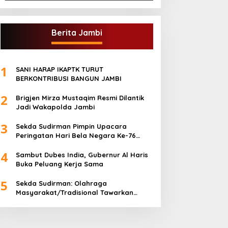
Berita Jambi
1
SANI HARAP IKAPTK TURUT
BERKONTRIBUSI BANGUN JAMBI
2
Brigjen Mirza Mustaqim Resmi Dilantik
Jadi Wakapolda Jambi
3
Sekda Sudirman Pimpin Upacara
Peringatan Hari Bela Negara Ke-76
Tahun 2024
4
Sambut Dubes India, Gubernur Al Haris
Buka Peluang Kerja Sama
5
Sekda Sudirman: Olahraga
Masyarakat/Tradisional Tawarkan
Kebersamaan dan Kebugaran Jasmani
untuk Semua Golongan