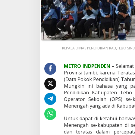
o
T
e
r
b
a
i
k
1
KEPALA DINAS PENDIDIKAN KAB,TEBO SINDI
N
a
s
METRO INDPENDEN
–
Selamat
i
Provinsi Jambi, karena Terata
o
(Data Pokok Pendidikan) Tahun
n
a
Mungkin ini bahasa yang pa
l
Pendidikan Kabupaten Tebo 
D
Operator Sekolah (OPS) se-
a
Menengah yang ada di Kabupa
l
a
m
Untuk dapat di ketahui bahwa
S
Menengah se-kabupaten di se
i
dan teratas dalam percepat
n