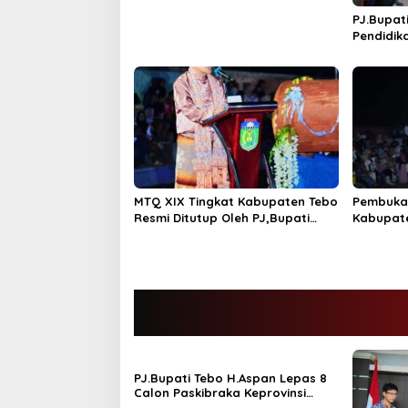
s
PJ.Bupat
Pendidik
Tandata
GASING
MTQ XIX Tingkat Kabupaten Tebo
Pembuka
Resmi Ditutup Oleh PJ,Bupati
Kabupat
Tebo Aspan ST Rimbo Ilir Jadi
Juara Umum
PJ.Bupati Tebo H.Aspan Lepas 8
Calon Paskibraka Keprovinsi
Jambi