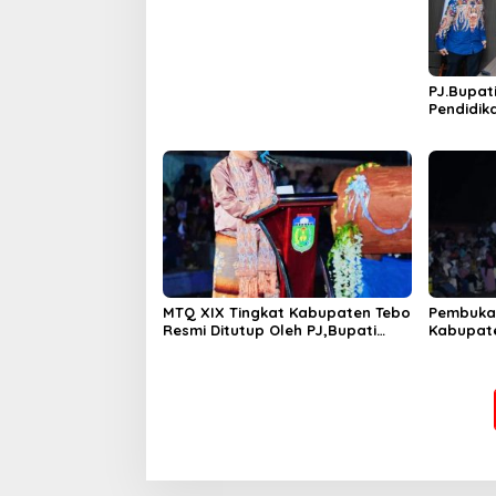
PJ.Bupat
Pendidik
Tandata
GASING
MTQ XIX Tingkat Kabupaten Tebo
Pembuka
Resmi Ditutup Oleh PJ,Bupati
Kabupat
Tebo Aspan ST Rimbo Ilir Jadi
Juara Umum