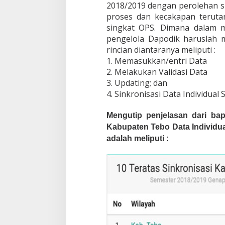
2018/2019 dengan perolehan sk
k
r
proses dan kecakapan teruta
o
singkat OPS. Dimana dalam m
n
pengelola Dapodik haruslah 
i
rincian diantaranya meliputi :
s
1. Memasukkan/entri Data
a
s
2. Melakukan Validasi Data
i
3. Updating; dan
D
4. Sinkronisasi Data Individual
a
p
o
Mengutip penjelasan dari ba
d
Kabupaten Tebo Data Individua
i
adalah meliputi :
k
T
a
h
u
n
A
j
a
r