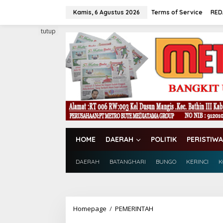
L
e
Kamis, 6 Agustus 2026
Terms of Service
RED
w
a
tutup
t
i
k
e
k
o
n
t
e
n
HOME
DAERAH
POLITIK
PERISTIWA
DAERAH
BATANGHARI
BUNGO
KERINCI
K
Homepage
/
PEMERINTAH
D
i