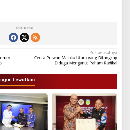
Ikuti Kami
Pos berikutnya
 Forum
Cerita Polwan Maluku Utara yang Ditangkap
o
Diduga Menganut Paham Radikal
angan Lewatkan