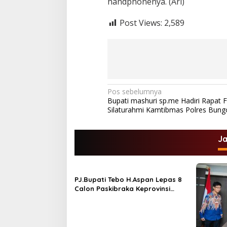
handphonenya. (Arl)
Post Views:
2,589
N
Pos sebelumnya
Bupati mashuri sp.me Hadiri Rapat
a
Silaturahmi Kamtibmas Polres Bung
v
i
J
g
a
s
PJ.Bupati Tebo H.Aspan Lepas 8
Calon Paskibraka Keprovinsi
i
Jambi
p
o