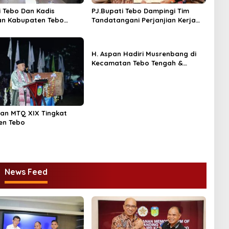
i Tebo Dan Kadis
PJ.Bupati Tebo Dampingi Tim
an Kabupaten Tebo
Tandatangani Perjanjian Kerja
ngani MOU Program
Sama Dengan UGM Tentang
RPJPD 2025 – 2045
H. Aspan Hadiri Musrenbang di
Kecamatan Tebo Tengah &
Tengah Ilir
an MTQ XIX Tingkat
en Tebo
News Feed