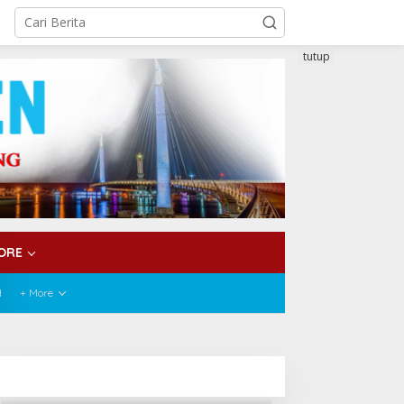
tutup
ORE
H
+ More