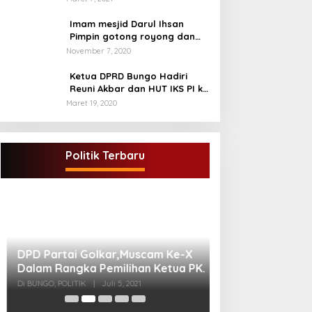
Imam mesjid Darul Ihsan
Pimpin gotong royong dan
rehab masjid di desa Tambun
November 7, 2020
Arang Kecamatan Sumay,
kabupaten tebo
Ketua DPRD Bungo Hadiri
Reuni Akbar dan HUT IKS PI ke
40
Maret 19, 2020
DPD Partai Golkar,Muscam Ke-X
Dalam Rangka Pemilihan Ketua PK.
Politik Terbaru
Di BUNGO, POLITIK
|
Juli 5, 2021
Gugatan Pilgub J
Endra-Ratu Akui 
Meski Tak Ada e
Di INFORMASI, PERISTIWA
2021