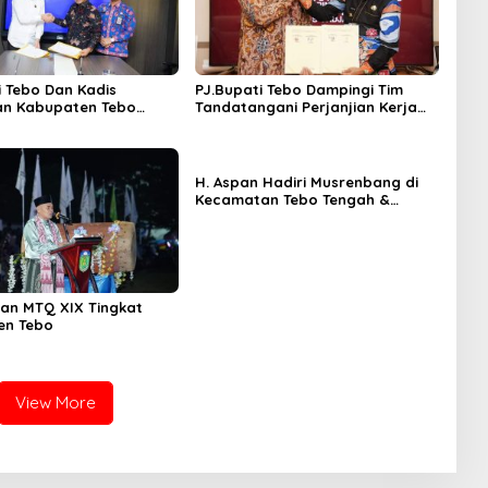
i Tebo Dan Kadis
PJ.Bupati Tebo Dampingi Tim
an Kabupaten Tebo
Tandatangani Perjanjian Kerja
ngani MOU Program
Sama Dengan UGM Tentang
RPJPD 2025 – 2045
H. Aspan Hadiri Musrenbang di
Kecamatan Tebo Tengah &
Tengah Ilir
an MTQ XIX Tingkat
en Tebo
View More