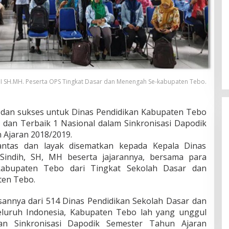
 SH.MH. Peserta OPS Tingkat Dasar dan Menengah Se-kabupaten Tebo.
DPD Partai Nasdem Kab Bungo
Gelar Acara Peringatan HUT Ke-
 dan sukses untuk Dinas Pendidikan Kabupaten Tebo
10.Bertajuk Dengan
Di BUNGO, POLITIK
|
November 15, 2021
s dan Terbaik 1 Nasional dalam Sinkronisasi Dapodik
Tema”Membawa Gerakan
 Ajaran 2018/2019.
Perubahan”
ntas dan layak disematkan kepada Kepala Dinas
Sindih, SH, MH beserta jajarannya, bersama para
kabupaten Tebo dari Tingkat Sekolah Dasar dan
ten Tebo.
sannya dari 514 Dinas Pendidikan Sekolah Dasar dan
luruh Indonesia, Kabupaten Tebo lah yang unggul
an Sinkronisasi Dapodik Semester Tahun Ajaran