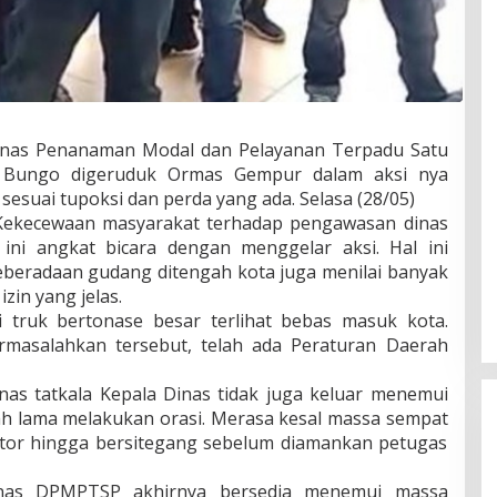
inas Penanaman Modal dan Pelayanan Terpadu Satu
 Bungo digeruduk Ormas Gempur dalam aksi nya
sesuai tupoksi dan perda yang ada. Selasa (28/05)‎
i Kekecewaan masyarakat terhadap pengawasan dinas
ini angkat bicara dengan menggelar aksi. Hal ini
eberadaan gudang ditengah kota juga menilai banyak
zin yang jelas.
ai truk bertonase besar terlihat bebas masuk kota.
rmasalahkan tersebut, telah ada Peraturan Daerah
as tatkala Kepala Dinas tidak juga keluar menemui
ah lama melakukan orasi. Merasa kesal massa sempat
or hingga bersitegang sebelum diamankan petugas
Dinas DPMPTSP akhirnya bersedia menemui massa