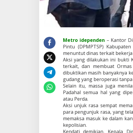
b
e
r
t
o
n
a
Metro idependen
– Kantor D
s
Pintu (DPMPTSP) Kabupaten
e
b
menuntut dinas terkait bekerja 
e
Aksi yang dilakukan ini bukt
s
terkait, dan membuat Ormas 
a
dibuktikan masih banyaknya k
r
gudang yang beroperasi tanpa i
m
a
Selain itu, massa juga menil
s
Padahal semua hal yang dipe
u
atau Perda.
k
Aksi unjuk rasa sempat meman
k
o
para pengunjuk rasa, yang tel
t
memaksa masuk ke dalam kant
a
kepolisian.
Kendati demikian, Kepala 