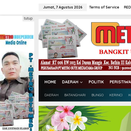
L
e
Jumat, 7 Agustus 2026
Terms of Service
RED
w
a
tutup
t
i
k
e
k
o
n
t
e
n
HOME
DAERAH
POLITIK
PERISTIWA
DAERAH
BATANGHARI
BUNGO
KERINCI
K