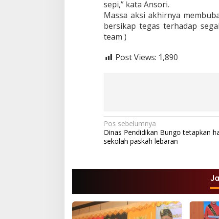
sepi,” kata Ansori.
Massa aksi akhirnya membubar
bersikap tegas terhadap sega
team )
Post Views:
1,890
N
Pos sebelumnya
Dinas Pendidikan Bungo tetapkan har
a
sekolah paskah lebaran
v
i
g
J
a
s