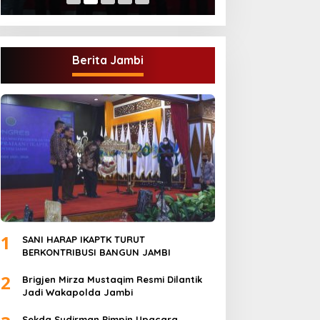
Berita Jambi
1
SANI HARAP IKAPTK TURUT
BERKONTRIBUSI BANGUN JAMBI
2
Brigjen Mirza Mustaqim Resmi Dilantik
Jadi Wakapolda Jambi
Sekda Sudirman Pimpin Upacara