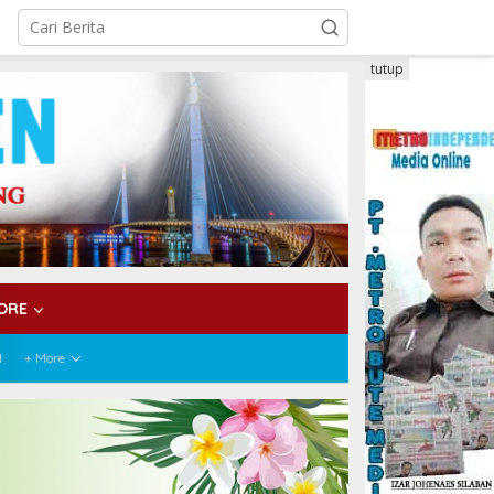
tutup
ORE
H
+ More