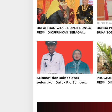
i
p
o
s
BUPATI DAN WAKIL BUPATI BUNGO
BUNDA P
RESMI DIKUKUHKAN SEBAGAI
BUKA SOS
PAYUANG PANJI BUNDO KANDUNG
13 TAHUN
Selamat dan sukses atas
PROGRAM
pelantikan Datuk Rio Sumber
RESMI DI
Harapan
TANAM PE