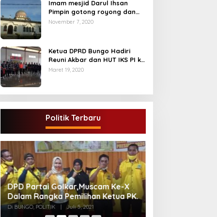
Imam mesjid Darul Ihsan
Pimpin gotong royong dan
rehab masjid di desa Tambun
November 7, 2020
Arang Kecamatan Sumay,
kabupaten tebo
Ketua DPRD Bungo Hadiri
Reuni Akbar dan HUT IKS PI ke
40
Maret 19, 2020
Politik Terbaru
Gugatan Pilgub J
DPD Partai Golkar,Muscam Ke-X
Endra-Ratu Akui 
Dalam Rangka Pemilihan Ketua PK.
Meski Tak Ada e
Di INFORMASI, PERISTIWA
Di BUNGO, POLITIK
|
Juli 5, 2021
2021