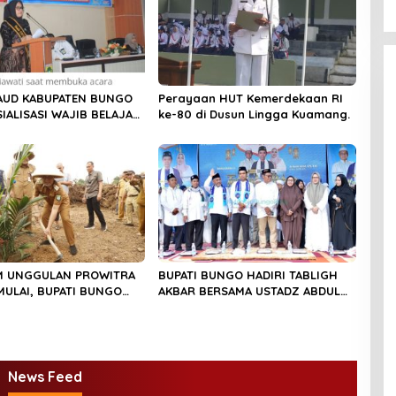
Perubahan”
AUD KABUPATEN BUNGO
Perayaan HUT Kemerdekaan RI
IALISASI WAJIB BELAJAR
ke-80 di Dusun Lingga Kuamang.
 UNGGULAN PROWITRA
BUPATI BUNGO HADIRI TABLIGH
MULAI, BUPATI BUNGO
AKBAR BERSAMA USTADZ ABDUL
RDANA BIBIT SAWIT
SOMAD
News Feed