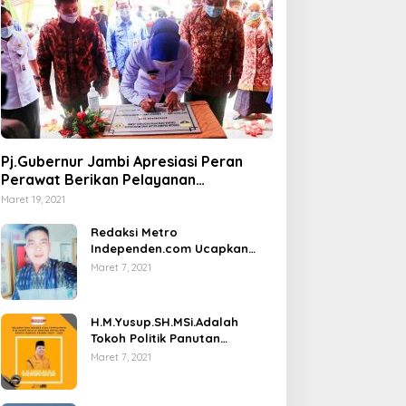
Pj.Gubernur Jambi Apresiasi Peran
Perawat Berikan Pelayanan
Kesehatan
Maret 19, 2021
Redaksi Metro
Independen.com Ucapkan
Ribuan Trimakasih Kepada
Maret 7, 2021
Masyarakat Pengunjung Dan
Pembaca.
H.M.Yusup.SH.MSi.Adalah
Tokoh Politik Panutan
Bersosial Tinggi.
Maret 7, 2021