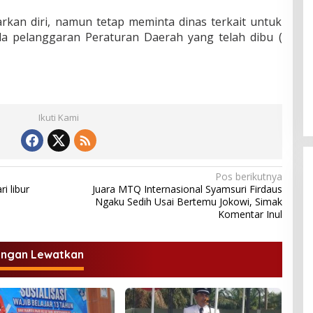
kan diri, namun tetap meminta dinas terkait untuk
la pelanggaran Peraturan Daerah yang telah dibu (
Ikuti Kami
Pos berikutnya
i libur
Juara MTQ Internasional Syamsuri Firdaus
Ngaku Sedih Usai Bertemu Jokowi, Simak
Komentar Inul
angan Lewatkan
DPD Partai Nasdem Kab Bungo
Gelar Acara Peringatan HUT Ke-
10.Bertajuk Dengan
Di BUNGO, POLITIK
|
November 15, 2021
Tema”Membawa Gerakan