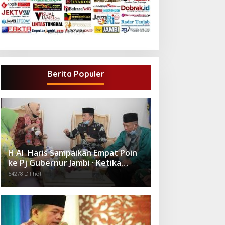
Berita Populer
H Al Haris Sampaikan Empat Poin
ke Pj Gubernur Jambi · Ketika
Melakukan Kunjungan Kerja ke
64278 Dilihat
Merangin