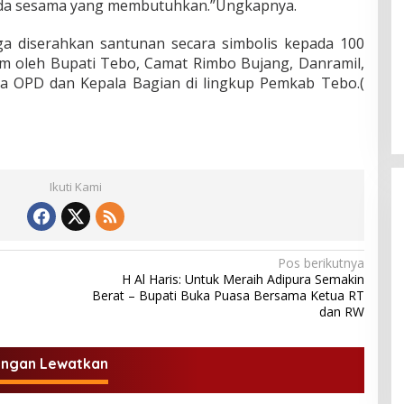
ada sesama yang membutuhkan.”Ungkapnya.
a diserahkan santunan secara simbolis kepada 100
im oleh Bupati Tebo, Camat Rimbo Bujang, Danramil,
a OPD dan Kepala Bagian di lingkup Pemkab Tebo.(
Ikuti Kami
Pos berikutnya
H Al Haris: Untuk Meraih Adipura Semakin
Berat – Bupati Buka Puasa Bersama Ketua RT
dan RW
DPD Partai Nasdem Kab Bungo
Gelar Acara Peringatan HUT Ke-
10.Bertajuk Dengan
angan Lewatkan
Di BUNGO, POLITIK
|
November 15, 2021
Tema”Membawa Gerakan
Perubahan”