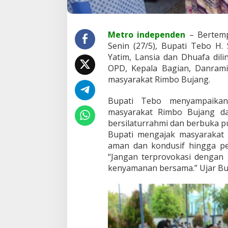
i
a
D
Metro independen
– Bertemp
h
u
Senin (27/5), Bupati Tebo H
a
Yatim, Lansia dan Dhuafa dil
f
OPD, Kepala Bagian, Danrami
a
masyarakat Rimbo Bujang.
d
i
R
Bupati Tebo menyampaikan
i
masyarakat Rimbo Bujang da
m
bersilaturrahmi dan berbuka p
b
Bupati mengajak masyarakat
o
aman dan kondusif hingga per
B
u
“Jangan terprovokasi dengan 
j
kenyamanan bersama.” Ujar Bu
a
n
g