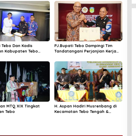
i Tebo Dan Kadis
PJ.Bupati Tebo Dampingi Tim
an Kabupaten Tebo
Tandatangani Perjanjian Kerja
ngani MOU Program
Sama Dengan UGM Tentang
RPJPD 2025 – 2045
an MTQ XIX Tingkat
H. Aspan Hadiri Musrenbang di
en Tebo
Kecamatan Tebo Tengah &
Tengah Ilir