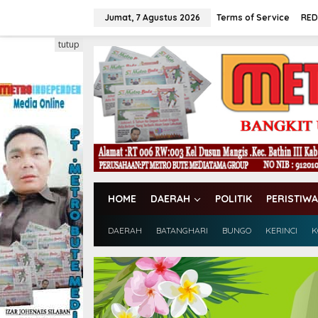
L
e
Jumat, 7 Agustus 2026
Terms of Service
RED
w
a
tutup
t
i
k
e
k
o
n
t
e
n
HOME
DAERAH
POLITIK
PERISTIWA
DAERAH
BATANGHARI
BUNGO
KERINCI
K