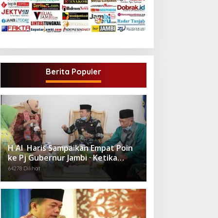
Berita Populer
H Al Haris Sampaikan Empat Poin
ke Pj Gubernur Jambi · Ketika
Melakukan Kunjungan Kerja ke
64278 Dilihat
Merangin