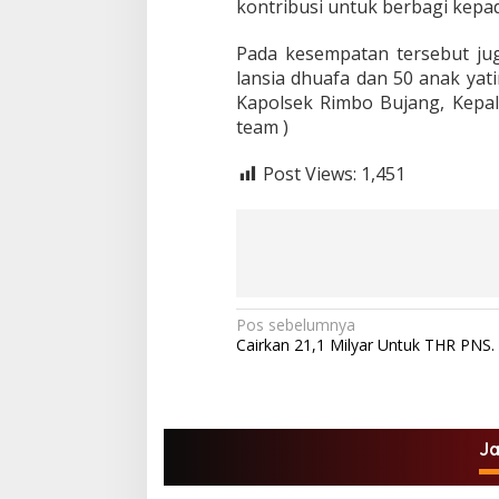
kontribusi untuk berbagi kep
Pada kesempatan tersebut jug
lansia dhuafa dan 50 anak yat
Kapolsek Rimbo Bujang, Kepal
team )
Post Views:
1,451
N
Pos sebelumnya
Cairkan 21,1 Milyar Untuk THR PNS.
a
v
i
g
J
a