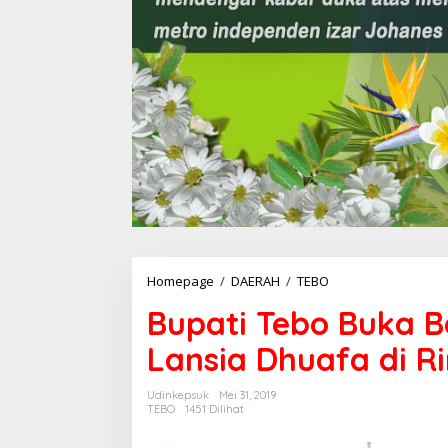
Homepage
/
DAERAH
/
TEBO
B
u
Bupati Tebo Buka 
p
a
Lansia Dhuafa di R
t
i
T
Udinkepsuk
Mei 31, 2019
e
TEBO
1451 Dilihat
b
o