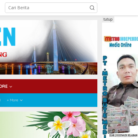
tutup
ORE
H
+ More