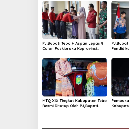
s
i
p
o
s
PJ.Bupati Tebo H.Aspan Lepas 8
PJ.Bupat
Calon Paskibraka Keprovinsi
Pendidik
Jambi
Tandata
GASING
MTQ XIX Tingkat Kabupaten Tebo
Pembuka
Resmi Ditutup Oleh PJ,Bupati
Kabupat
Tebo Aspan ST Rimbo Ilir Jadi
Juara Umum