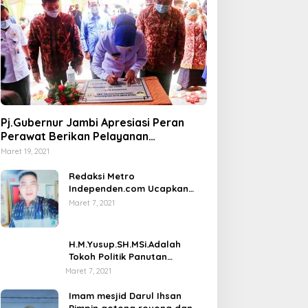
Pj.Gubernur Jambi Apresiasi Peran
Perawat Berikan Pelayanan
Kesehatan
Maret 19, 2021
Redaksi Metro
Independen.com Ucapkan
Ribuan Trimakasih Kepada
Maret 7, 2021
Masyarakat Pengunjung Dan
Pembaca.
H.M.Yusup.SH.MSi.Adalah
Tokoh Politik Panutan
Bersosial Tinggi.
Maret 7, 2021
Imam mesjid Darul Ihsan