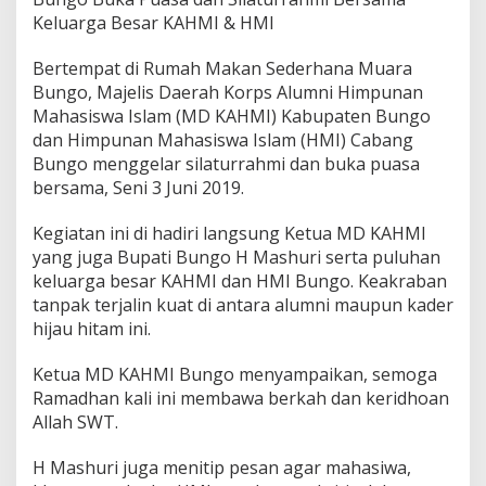
g
Keluarga Besar KAHMI & HMI
o
H
Bertempat di Rumah Makan Sederhana Muara
.
M
Bungo, Majelis Daerah Korps Alumni Himpunan
a
Mahasiswa Islam (MD KAHMI) Kabupaten Bungo
s
dan Himpunan Mahasiswa Islam (HMI) Cabang
h
Bungo menggelar silaturrahmi dan buka puasa
u
r
bersama, Seni 3 Juni 2019.
i
B
Kegiatan ini di hadiri langsung Ketua MD KAHMI
u
yang juga Bupati Bungo H Mashuri serta puluhan
k
keluarga besar KAHMI dan HMI Bungo. Keakraban
a
P
tanpak terjalin kuat di antara alumni maupun kader
u
hijau hitam ini.
a
s
Ketua MD KAHMI Bungo menyampaikan, semoga
a
Ramadhan kali ini membawa berkah dan keridhoan
D
a
Allah SWT.
n
S
H Mashuri juga menitip pesan agar mahasiwa,
i