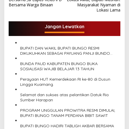
v
Bersama Warga Binaan
Masyarakat Nyaman di
Lokasi Lama
i
g
Jangan Lewatkan
a
s
i
BUPATI DAN WAKIL BUPATI BUNGO RESMI
p
DIKUKUHKAN SEBAGAI PAYUANG PANJI BUNDO
KANDUNG
o
BUNDA PAUD KABUPATEN BUNGO BUKA
SOSIALISASI WAJIB BELAJAR 13 TAHUN
s
Perayaan HUT Kemerdekaan RI ke-80 di Dusun
Lingga Kuamang.
Selamat dan sukses atas pelantikan Datuk Rio
Sumber Harapan
PROGRAM UNGGULAN PROWITRA RESMI DIMULAI,
BUPATI BUNGO TANAM PERDANA BIBIT SAWIT
BUPATI BUNGO HADIRI TABLIGH AKBAR BERSAMA