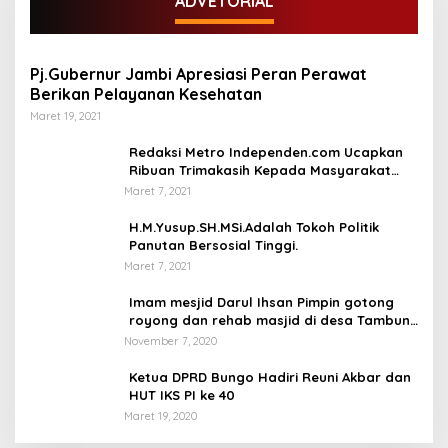
ADVETORIAL
Pj.Gubernur Jambi Apresiasi Peran Perawat
Berikan Pelayanan Kesehatan
Maret 19, 2021
Redaksi Metro Independen.com Ucapkan
Ribuan Trimakasih Kepada Masyarakat
Pengunjung Dan Pembaca.
Maret 7, 2021
H.M.Yusup.SH.MSi.Adalah Tokoh Politik
Panutan Bersosial Tinggi.
Maret 7, 2021
Imam mesjid Darul Ihsan Pimpin gotong
royong dan rehab masjid di desa Tambun
Arang Kecamatan Sumay, kabupaten tebo
November 7, 2020
Ketua DPRD Bungo Hadiri Reuni Akbar dan
HUT IKS PI ke 40
Maret 19, 2020