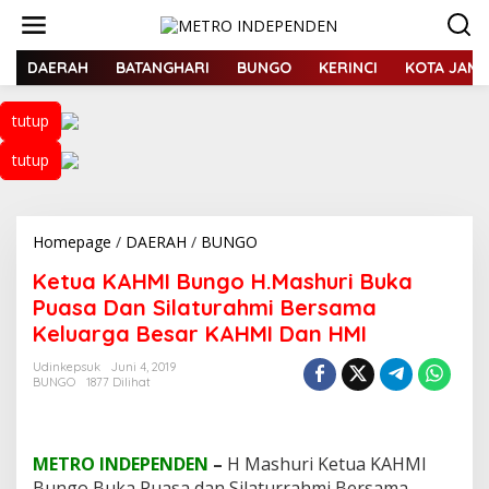
L
e
w
a
DAERAH
BATANGHARI
BUNGO
KERINCI
KOTA JAMB
t
i
tutup
k
e
tutup
k
o
n
t
Homepage
/
DAERAH
/
BUNGO
K
e
e
n
Ketua KAHMI Bungo H.Mashuri Buka
t
u
Puasa Dan Silaturahmi Bersama
a
Keluarga Besar KAHMI Dan HMI
K
A
Udinkepsuk
Juni 4, 2019
H
BUNGO
1877 Dilihat
M
I
B
u
METRO INDEPENDEN
–
H Mashuri Ketua KAHMI
n
Bungo Buka Puasa dan Silaturrahmi Bersama