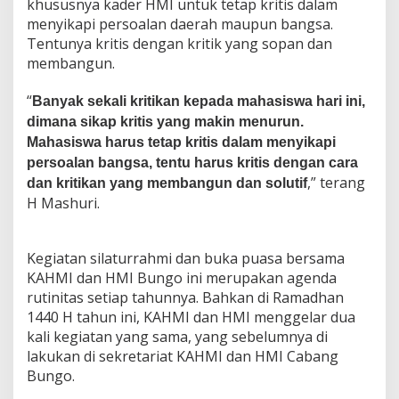
khususnya kader HMI untuk tetap kritis dalam
l
menyikapi persoalan daerah maupun bangsa.
a
t
Tentunya kritis dengan kritik yang sopan dan
u
membangun.
r
a
“
Banyak sekali kritikan kepada mahasiswa hari ini,
h
m
dimana sikap kritis yang makin menurun.
i
Mahasiswa harus tetap kritis dalam menyikapi
B
persoalan bangsa, tentu harus kritis dengan cara
e
,” terang
dan kritikan yang membangun dan solutif
r
s
H Mashuri.
a
m
a
Kegiatan silaturrahmi dan buka puasa bersama
K
KAHMI dan HMI Bungo ini merupakan agenda
e
rutinitas setiap tahunnya. Bahkan di Ramadhan
l
u
1440 H tahun ini, KAHMI dan HMI menggelar dua
a
kali kegiatan yang sama, yang sebelumnya di
r
lakukan di sekretariat KAHMI dan HMI Cabang
g
Bungo.
a
B