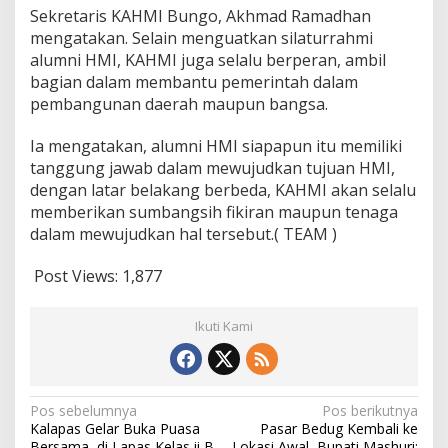
e
Sekretaris KAHMI Bungo, Akhmad Ramadhan
s
mengatakan. Selain menguatkan silaturrahmi
a
alumni HMI, KAHMI juga selalu berperan, ambil
r
bagian dalam membantu pemerintah dalam
K
A
pembangunan daerah maupun bangsa.
H
M
Ia mengatakan, alumni HMI siapapun itu memiliki
I
tanggung jawab dalam mewujudkan tujuan HMI,
D
dengan latar belakang berbeda, KAHMI akan selalu
a
n
memberikan sumbangsih fikiran maupun tenaga
H
dalam mewujudkan hal tersebut.( TEAM )
M
I
Post Views:
1,877
Ikuti Kami
N
Pos sebelumnya
Pos berikutnya
Kalapas Gelar Buka Puasa
Pasar Bedug Kembali ke
a
Bersama ,di Lapas Kelas ii B
Lokasi Awal, Bupati Mashuri: