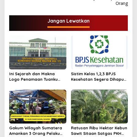
Orang
i
g
Jangan Lewatkan
a
s
i
p
o
s
Ini Sejarah dan Makna
Sistim Kelas 1,2,3 BPJS
Logo Penamaan Tuanku
Kesehatan Segera Dihapus,
Tambusai sebagai Nama
Ini Iuran Per 17.Juni 2025
Kodam XIX/TT
Gakum Wilayah Sumatera
Ratusan Ribu Hektar Kebun
Amankan 3 Orang Pelaku
Sawit Sitaan Satgas PKH