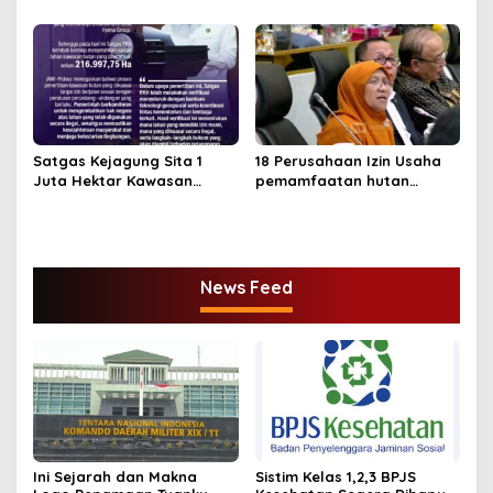
Perambah Hutan
Diambilalih.
Satgas Kejagung Sita 1
18 Perusahaan Izin Usaha
Juta Hektar Kawasan
pemamfaatan hutan
Hutan Sebelum Lebaran
Dicabut Kemenhut
News Feed
Ini Sejarah dan Makna
Sistim Kelas 1,2,3 BPJS