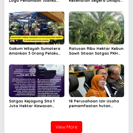
Logo Penamaan Tuanku
Kesehatan Segera Dihapus,
Tambusai sebagai Nama
Ini Iuran Per 17.Juni 2025
Kodam XIX/TT
Gakum Wilayah Sumatera
Ratusan Ribu Hektar Kebun
Amankan 3 Orang Pelaku
Sawit Sitaan Satgas PKH
Perambah Hutan
Diambilalih.
Satgas Kejagung Sita 1
18 Perusahaan Izin Usaha
Juta Hektar Kawasan
pemamfaatan hutan
Hutan Sebelum Lebaran
Dicabut Kemenhut
View More