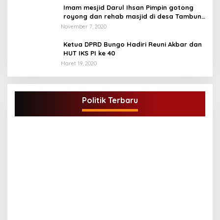
Imam mesjid Darul Ihsan Pimpin gotong
royong dan rehab masjid di desa Tambun
Arang Kecamatan Sumay, kabupaten tebo
November 7, 2020
Ketua DPRD Bungo Hadiri Reuni Akbar dan
HUT IKS PI ke 40
Maret 19, 2020
DPD Partai Golkar,Muscam Ke-X Dalam
Rangka Pemilihan Ketua PK.
Politik Terbaru
Di BUNGO, POLITIK
|
Juli 5, 2021
G
A
Di