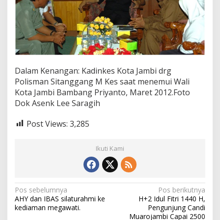
Dalam Kenangan: Kadinkes Kota Jambi drg
Polisman Sitanggang M Kes saat menemui Wali
Kota Jambi Bambang Priyanto, Maret 2012.Foto
Dok Asenk Lee Saragih
Post Views:
3,285
Ikuti Kami
N
Pos sebelumnya
Pos berikutnya
AHY dan IBAS silaturahmi ke
H+2 Idul Fitri 1440 H,
a
kediaman megawati.
Pengunjung Candi
v
Muarojambi Capai 2500