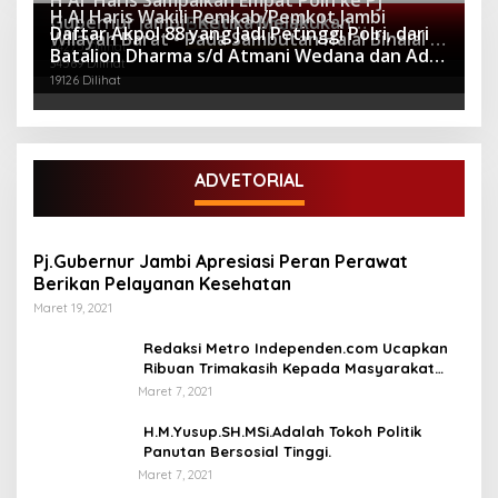
H Al Haris Sampaikan Empat Poin ke Pj
H Al Haris Wakili Pemkab/Pemkot Jambi
Gubernur Jambi · Ketika Melakukan
Berita Populer
Daftar Akpol 88 yang Jadi Petinggi Polri, dari
Wilayah Barat • Pada Sambutan Halal Bihalal di
Kunjungan Kerja ke Merangin
64275 Dilihat
Batalion Dharma s/d Atmani Wedana dan Adhi
Gubernuran
34569 Dilihat
Pradana
19126 Dilihat
ADVETORIAL
Pj.Gubernur Jambi Apresiasi Peran Perawat
Berikan Pelayanan Kesehatan
Maret 19, 2021
Redaksi Metro Independen.com Ucapkan
Ribuan Trimakasih Kepada Masyarakat
Pengunjung Dan Pembaca.
Maret 7, 2021
H.M.Yusup.SH.MSi.Adalah Tokoh Politik
Panutan Bersosial Tinggi.
Maret 7, 2021