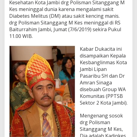
Kesehatan Kota Jambi drg Polisman Sitanggang M
n
Kes meninggal dunia karena mengalami sakit
i
Diabetes Melitus (DM) atau sakit kencing manis.
n
g
drg Polisman Sitanggang M Kes meninggal di RS
g
Baiturrahim Jambi, Jumat (7/6/2019) sekira Pukul
a
11.00 WIB.
l
D
Kabar Dukacita ini
u
n
disampaikan Kepala
i
Kesbanglinmas Kota
a
Jambi Lipan
Pasaribu SH dan Dr
Amran Sinaga
disebuah Group WA
Komunitas (PPTSB
Sektor 2 Kota Jambi).
Mengenang sosok
drg Polisman
Sitanggang M Kes,
Dia adalah Kadinkes