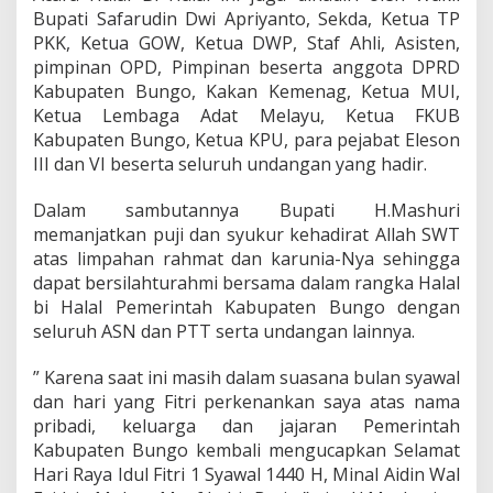
Bupati Safarudin Dwi Apriyanto, Sekda, Ketua TP
n
A
PKK, Ketua GOW, Ketua DWP, Staf Ahli, Asisten,
S
pimpinan OPD, Pimpinan beserta anggota DPRD
N
Kabupaten Bungo, Kakan Kemenag, Ketua MUI,
J
Ketua Lembaga Adat Melayu, Ketua FKUB
a
j
Kabupaten Bungo, Ketua KPU, para pejabat Eleson
a
III dan VI beserta seluruh undangan yang hadir.
r
a
Dalam sambutannya Bupati H.Mashuri
n
memanjatkan puji dan syukur kehadirat Allah SWT
P
e
atas limpahan rahmat dan karunia-Nya sehingga
m
dapat bersilahturahmi bersama dalam rangka Halal
d
bi Halal Pemerintah Kabupaten Bungo dengan
a
seluruh ASN dan PTT serta undangan lainnya.
B
u
n
” Karena saat ini masih dalam suasana bulan syawal
g
dan hari yang Fitri perkenankan saya atas nama
o
pribadi, keluarga dan jajaran Pemerintah
Kabupaten Bungo kembali mengucapkan Selamat
Hari Raya Idul Fitri 1 Syawal 1440 H, Minal Aidin Wal