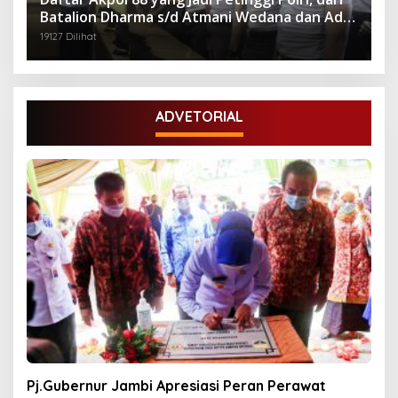
Batalion Dharma s/d Atmani Wedana dan Adhi
Pradana
19127 Dilihat
ADVETORIAL
Pj.Gubernur Jambi Apresiasi Peran Perawat