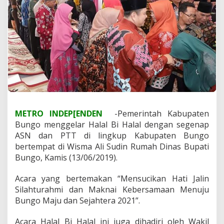
G
e
l
a
r
A
c
a
r
a
H
a
METRO INDEP[ENDEN
-Pemerintah Kabupaten
l
Bungo menggelar Halal Bi Halal dengan segenap
a
l
ASN dan PTT di lingkup Kabupaten Bungo
B
bertempat di Wisma Ali Sudin Rumah Dinas Bupati
i
Bungo, Kamis (13/06/2019).
h
a
Acara yang bertemakan “Mensucikan Hati Jalin
l
D
Silahturahmi dan Maknai Kebersamaan Menuju
e
Bungo Maju dan Sejahtera 2021”.
n
g
Acara Halal Bi Halal ini juga dihadiri oleh Wakil
a