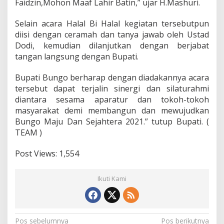
Faidzin,Mohon Maaf Lahir Batin,” ujar H.Mashuri.
Selain acara Halal Bi Halal kegiatan tersebutpun
diisi dengan ceramah dan tanya jawab oleh Ustad
Dodi, kemudian dilanjutkan dengan berjabat
tangan langsung dengan Bupati.
Bupati Bungo berharap dengan diadakannya acara
tersebut dapat terjalin sinergi dan silaturahmi
diantara sesama aparatur dan tokoh-tokoh
masyarakat demi membangun dan mewujudkan
Bungo Maju Dan Sejahtera 2021.” tutup Bupati. (
TEAM )
Post Views:
1,554
Ikuti Kami
N
Pos sebelumnya
Pos berikutnya