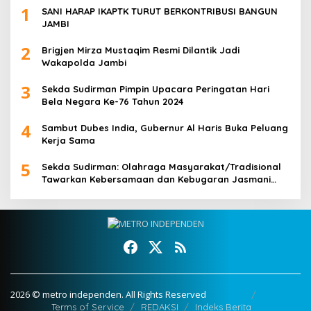
1
SANI HARAP IKAPTK TURUT BERKONTRIBUSI BANGUN
JAMBI
2
Brigjen Mirza Mustaqim Resmi Dilantik Jadi
Wakapolda Jambi
3
Sekda Sudirman Pimpin Upacara Peringatan Hari
Bela Negara Ke-76 Tahun 2024
4
Sambut Dubes India, Gubernur Al Haris Buka Peluang
Kerja Sama
5
Sekda Sudirman: Olahraga Masyarakat/Tradisional
Tawarkan Kebersamaan dan Kebugaran Jasmani
untuk Semua Golongan
2026 © metro independen. All Rights Reserved
Terms of Service
REDAKSI
Indeks Berita