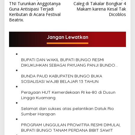
TNI Turunkan Anggotanya
Caleg di Takalar Bongkar 4
a
Guna Antisipasi Terjadi
Makam karena Kesal Tak
v
Keributan di Acara Festival
Dicoblos
Beatrix.
i
g
Jangan Lewatkan
a
s
i
BUPATI DAN WAKIL BUPATI BUNGO RESMI
p
DIKUKUHKAN SEBAGAI PAYUANG PANJI BUNDO
KANDUNG
o
BUNDA PAUD KABUPATEN BUNGO BUKA
SOSIALISASI WAJIB BELAJAR 13 TAHUN
s
Perayaan HUT Kemerdekaan RI ke-80 di Dusun
Lingga Kuamang.
Selamat dan sukses atas pelantikan Datuk Rio
Sumber Harapan
PROGRAM UNGGULAN PROWITRA RESMI DIMULAI,
BUPATI BUNGO TANAM PERDANA BIBIT SAWIT