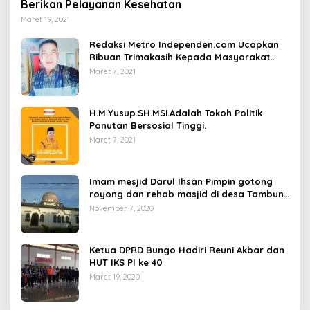
Berikan Pelayanan Kesehatan
Maret 19, 2021
Redaksi Metro Independen.com Ucapkan
Ribuan Trimakasih Kepada Masyarakat
Pengunjung Dan Pembaca.
Maret 7, 2021
H.M.Yusup.SH.MSi.Adalah Tokoh Politik
Panutan Bersosial Tinggi.
Maret 7, 2021
Imam mesjid Darul Ihsan Pimpin gotong
royong dan rehab masjid di desa Tambun
Arang Kecamatan Sumay, kabupaten tebo
November 7, 2020
Ketua DPRD Bungo Hadiri Reuni Akbar dan
HUT IKS PI ke 40
Maret 19, 2020