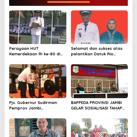
a
s
i
p
o
s
Perayaan HUT
Selamat dan sukses atas
Kemerdekaan RI ke-80 di
pelantikan Datuk Rio
Dusun Lingga Kuamang.
Sumber Harapan
Pjs. Gubernur Sudirman:
BAPPEDA PROVINSI JAMBI
Pemprov Jambi
GELAR SOSIALISASI TAHAP
Berkomitmen Dukung
RBP “PEMERINTAH PROVINSI
Pertumbuhan Ekonomi
JAMBI BERKOMITMEN
Hijau
MENGIMPLEMENTASIKAN
REDD+”