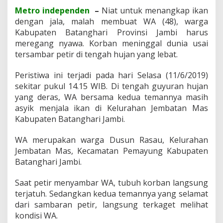
a
Metro independen
–
Niat untuk menangkap ikan
s
dengan jala, malah membuat WA (48), warga
T
Kabupaten Batanghari Provinsi Jambi harus
e
r
meregang nyawa. Korban meninggal dunia usai
s
tersambar petir di tengah hujan yang lebat.
a
m
Peristiwa ini terjadi pada hari Selasa (11/6/2019)
b
sekitar pukul 14.15 WIB. Di tengah guyuran hujan
a
r
yang deras, WA bersama kedua temannya masih
P
asyik menjala ikan di Kelurahan Jembatan Mas
e
Kabupaten Batanghari Jambi.
t
i
WA merupakan warga Dusun Rasau, Kelurahan
r
Jembatan Mas, Kecamatan Pemayung Kabupaten
Batanghari Jambi.
Saat petir menyambar WA, tubuh korban langsung
terjatuh. Sedangkan kedua temannya yang selamat
dari sambaran petir, langsung terkaget melihat
kondisi WA.