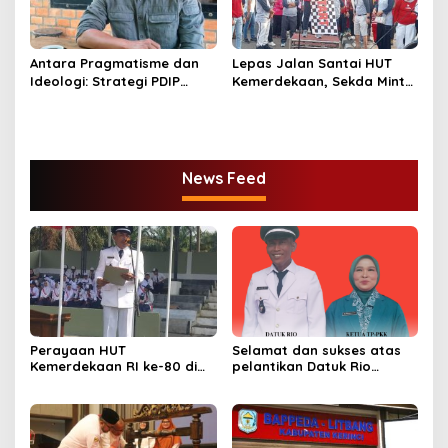
Antara Pragmatisme dan
Lepas Jalan Santai HUT
Ideologi: Strategi PDIP
Kemerdekaan, Sekda Minta
dalam Pilkada Jambi 2024
Seluruh Komponen Turut
Membangun Bangsa
News Feed
Perayaan HUT
Selamat dan sukses atas
Kemerdekaan RI ke-80 di
pelantikan Datuk Rio
Dusun Lingga Kuamang.
Sumber Harapan