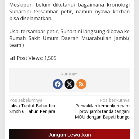
Meskipun belum diketahui bagaimana kronologi
Suhartini tersambar petir, namun nyawa korban
bisa diselamatkan.
Usai tersambar petir, Suhartini langsung dibawa ke
Rumah Sakit Umum Daerah Muarabulian Jambi.(
team )
Post Views:
1,505
Ikuti Kami
N
Pos sebelumnya
Pos berikutnya
Jaksa Tuntut Bahar bin
Perwakilan kemenkumham
a
Smith 6 Tahun Penjara
prov jambi tanda tangani
v
MOU dengan Bupati bungo
i
g
Jangan Lewatkan