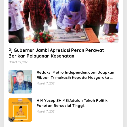
Pj.Gubernur Jambi Apresiasi Peran Perawat
Berikan Pelayanan Kesehatan
Maret 19, 2021
Redaksi Metro Independen.com Ucapkan
Ribuan Trimakasih Kepada Masyarakat
Pengunjung Dan Pembaca.
Maret 7, 2021
H.M.Yusup.SH.MSi.Adalah Tokoh Politik
Panutan Bersosial Tinggi.
Maret 7, 2021