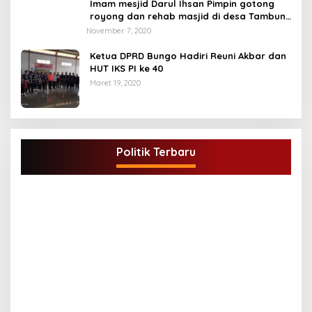
Imam mesjid Darul Ihsan Pimpin gotong
royong dan rehab masjid di desa Tambun
Arang Kecamatan Sumay, kabupaten tebo
November 7, 2020
Ketua DPRD Bungo Hadiri Reuni Akbar dan
HUT IKS PI ke 40
Maret 19, 2020
DPD Partai Golkar,Muscam Ke-X Dalam
Rangka Pemilihan Ketua PK.
Politik Terbaru
Di BUNGO, POLITIK
|
Juli 5, 2021
G
A