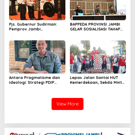
Pjs. Gubernur Sudirman:
BAPPEDA PROVINSI JAMBI
Pemprov Jambi
GELAR SOSIALISASI TAHAP
Berkomitmen Dukung
RBP “PEMERINTAH PROVINSI
Pertumbuhan Ekonomi
JAMBI BERKOMITMEN
Hijau
MENGIMPLEMENTASIKAN
REDD+”
Antara Pragmatisme dan
Lepas Jalan Santai HUT
Ideologi: Strategi PDIP
Kemerdekaan, Sekda Minta
dalam Pilkada Jambi 2024
Seluruh Komponen Turut
Membangun Bangsa
View More