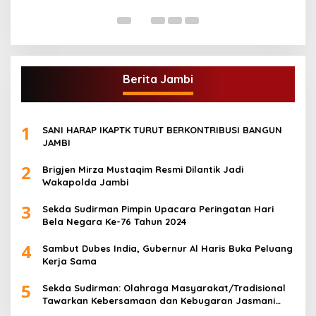
Di
Berita Jambi
1
SANI HARAP IKAPTK TURUT BERKONTRIBUSI BANGUN
JAMBI
2
Brigjen Mirza Mustaqim Resmi Dilantik Jadi
Wakapolda Jambi
3
Sekda Sudirman Pimpin Upacara Peringatan Hari
Bela Negara Ke-76 Tahun 2024
4
Sambut Dubes India, Gubernur Al Haris Buka Peluang
Kerja Sama
5
Sekda Sudirman: Olahraga Masyarakat/Tradisional
Tawarkan Kebersamaan dan Kebugaran Jasmani
untuk Semua Golongan