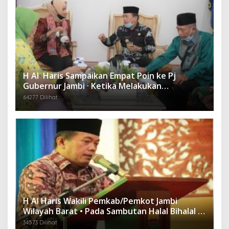
H Al Haris Sampaikan Empat Poin ke Pj
Gubernur Jambi · Ketika Melakukan
Kunjungan Kerja ke Merangin
64277 Dilihat
H Al Haris Wakili Pemkab/Pemkot Jambi
Wilayah Barat • Pada Sambutan Halal Bihalal di
Gubernuran
34573 Dilihat