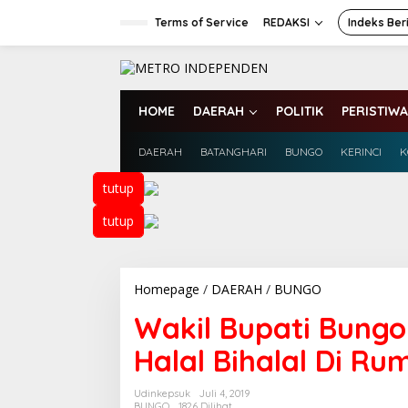
L
e
Terms of Service
REDAKSI
Indeks Ber
w
a
t
i
k
HOME
DAERAH
POLITIK
PERISTIWA
e
k
DAERAH
BATANGHARI
BUNGO
KERINCI
K
o
n
t
tutup
e
n
tutup
Homepage
/
DAERAH
/
BUNGO
W
a
Wakil Bupati Bungo
k
i
Halal Bihalal Di R
l
B
u
Udinkepsuk
Juli 4, 2019
p
BUNGO
1826 Dilihat