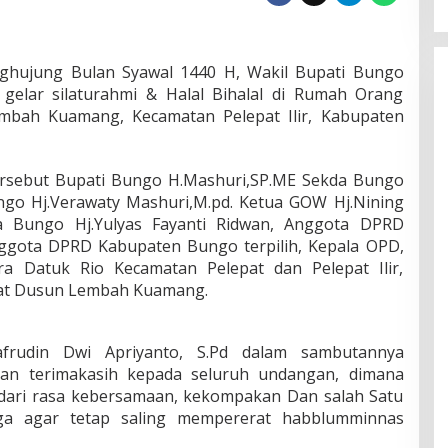
ghujung Bulan Syawal 1440 H, Wakil Bupati Bungo
d gelar silaturahmi & Halal Bihalal di Rumah Orang
mbah Kuamang, Kecamatan Pelepat Ilir, Kabupaten
ersebut Bupati Bungo H.Mashuri,SP.ME Sekda Bungo
ngo Hj.Verawaty Mashuri,M.pd. Ketua GOW Hj.Nining
ta Bungo Hj.Yulyas Fayanti Ridwan, Anggota DPRD
Anggota DPRD Kabupaten Bungo terpilih, Kepala OPD,
a Datuk Rio Kecamatan Pelepat dan Pelepat Ilir,
kat Dusun Lembah Kuamang.
frudin Dwi Apriyanto, S.Pd dalam sambutannya
n terimakasih kepada seluruh undangan, dimana
d dari rasa kebersamaan, kekompakan Dan salah Satu
ga agar tetap saling mempererat habblumminnas