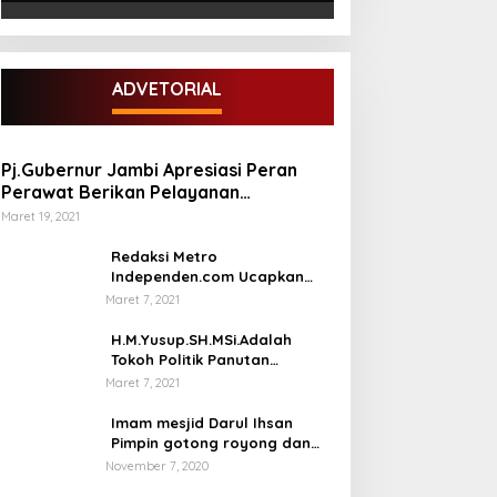
ADVETORIAL
Pj.Gubernur Jambi Apresiasi Peran
Perawat Berikan Pelayanan
Kesehatan
Maret 19, 2021
Redaksi Metro
Independen.com Ucapkan
Ribuan Trimakasih Kepada
Maret 7, 2021
Masyarakat Pengunjung Dan
Pembaca.
H.M.Yusup.SH.MSi.Adalah
Tokoh Politik Panutan
Bersosial Tinggi.
Maret 7, 2021
Imam mesjid Darul Ihsan
Pimpin gotong royong dan
rehab masjid di desa Tambun
November 7, 2020
Arang Kecamatan Sumay,