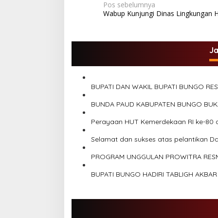
N
Pos sebelumnya
g
Wabup Kunjungi Dinas Lingkungan 
a
t
u
v
a
i
J
g
a
s
BUPATI DAN WAKIL BUPATI BUNGO RE
i
BUNDA PAUD KABUPATEN BUNGO BUKA 
p
Perayaan HUT Kemerdekaan RI ke-80 
o
Selamat dan sukses atas pelantikan D
s
PROGRAM UNGGULAN PROWITRA RESMI 
BUPATI BUNGO HADIRI TABLIGH AKBA