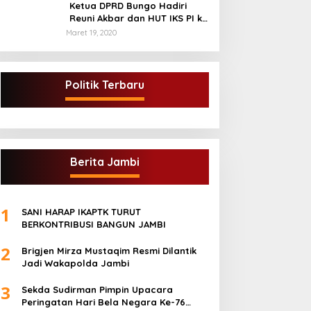
kabupaten tebo
Ketua DPRD Bungo Hadiri
Reuni Akbar dan HUT IKS PI ke
40
Maret 19, 2020
Politik Terbaru
Berita Jambi
1
SANI HARAP IKAPTK TURUT
BERKONTRIBUSI BANGUN JAMBI
2
Brigjen Mirza Mustaqim Resmi Dilantik
Jadi Wakapolda Jambi
3
Sekda Sudirman Pimpin Upacara
Peringatan Hari Bela Negara Ke-76