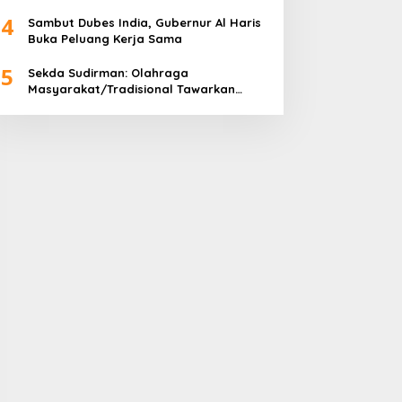
Tahun 2024
4
Sambut Dubes India, Gubernur Al Haris
Buka Peluang Kerja Sama
5
Sekda Sudirman: Olahraga
Masyarakat/Tradisional Tawarkan
Kebersamaan dan Kebugaran Jasmani
untuk Semua Golongan