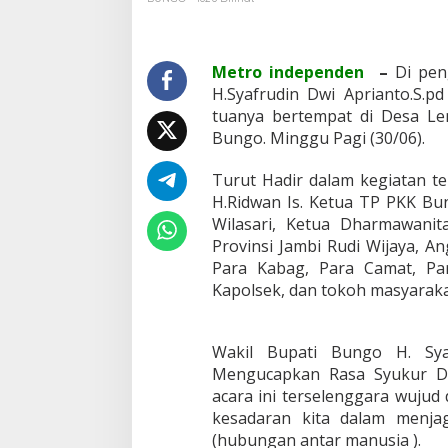
a
t
i
B
Metro independen
–
Di pen
u
H.Syafrudin Dwi Aprianto.S.p
n
tuanya bertempat di Desa Le
g
Bungo. Minggu Pagi (30/06).
o
G
e
Turut Hadir dalam kegiatan t
l
H.Ridwan Is. Ketua TP PKK Bu
a
Wilasari, Ketua Dharmawani
r
Provinsi Jambi Rudi Wijaya, 
S
i
Para Kabag, Para Camat, Par
l
Kapolsek, dan tokoh masyara
a
t
u
Wakil Bupati Bungo H. Sya
r
Mengucapkan Rasa Syukur Da
a
h
acara ini terselenggara wuju
m
kesadaran kita dalam menja
i
(hubungan antar manusia ).
D