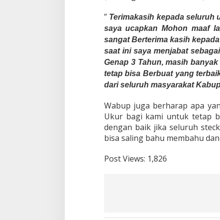
a
”
n
Terimakasih kepada seluruh
H
saya ucapkan Mohon maaf lah
a
sangat Berterima kasih kepad
l
saat ini saya menjabat sebaga
a
l
Genap 3 Tahun, masih banyak 
B
tetap bisa Berbuat yang terb
i
dari seluruh masyarakat Kabu
h
a
Wabup juga berharap apa yang
l
a
Ukur bagi kami untuk tetap b
l
dengan baik jika seluruh stec
D
bisa saling bahu membahu dan
i
R
Post Views:
1,826
u
m
a
h
O
r
a
n