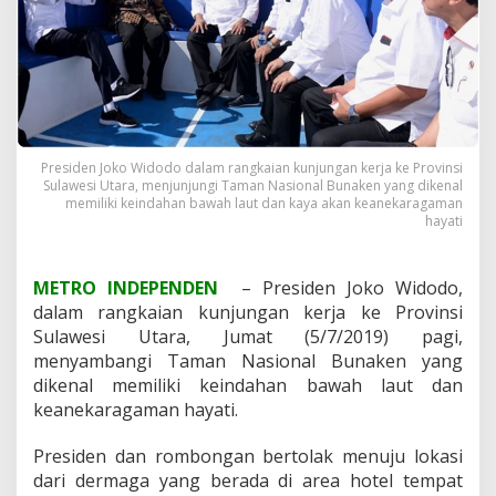
l
a
r
R
a
p
a
t
d
Presiden Joko Widodo dalam rangkaian kunjungan kerja ke Provinsi
i
Sulawesi Utara, menjunjungi Taman Nasional Bunaken yang dikenal
memiliki keindahan bawah laut dan kaya akan keanekaragaman
A
hayati
t
a
s
L
METRO INDEPENDEN
– Presiden Joko Widodo,
a
dalam rangkaian kunjungan kerja ke Provinsi
u
Sulawesi Utara, Jumat (5/7/2019) pagi,
t
menyambangi Taman Nasional Bunaken yang
B
dikenal memiliki keindahan bawah laut dan
U
N
keanekaragaman hayati.
A
K
Presiden dan rombongan bertolak menuju lokasi
E
dari dermaga yang berada di area hotel tempat
N