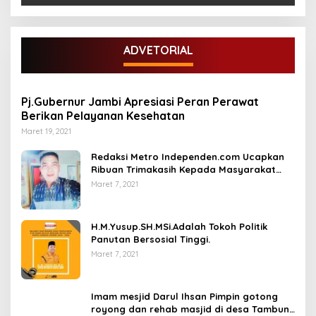
ADVETORIAL
Pj.Gubernur Jambi Apresiasi Peran Perawat
Berikan Pelayanan Kesehatan
Maret 19, 2021
Redaksi Metro Independen.com Ucapkan
Ribuan Trimakasih Kepada Masyarakat
Pengunjung Dan Pembaca.
Maret 7, 2021
H.M.Yusup.SH.MSi.Adalah Tokoh Politik
Panutan Bersosial Tinggi.
Maret 7, 2021
Imam mesjid Darul Ihsan Pimpin gotong
royong dan rehab masjid di desa Tambun