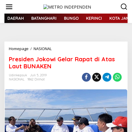
L
e
w
a
DAERAH
BATANGHARI
BUNGO
KERINCI
KOTA JAMB
t
i
k
e
k
Homepage
/
NASIONAL
P
o
r
n
Presiden Jokowi Gelar Rapat di Atas
e
t
s
Laut BUNAKEN
e
i
n
d
Udinkepsuk
Juli 5, 2019
NASIONAL
1862 Dilihat
e
n
J
o
k
o
w
i
G
e