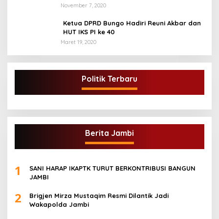
Arang Kecamatan Sumay, kabupaten tebo
November 7, 2020
Ketua DPRD Bungo Hadiri Reuni Akbar dan
HUT IKS PI ke 40
Maret 19, 2020
Politik Terbaru
Berita Jambi
1
SANI HARAP IKAPTK TURUT BERKONTRIBUSI BANGUN
JAMBI
2
Brigjen Mirza Mustaqim Resmi Dilantik Jadi
Wakapolda Jambi