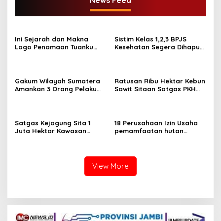
News Feed
Ini Sejarah dan Makna
Sistim Kelas 1,2,3 BPJS
Logo Penamaan Tuanku
Kesehatan Segera Dihapus,
Tambusai sebagai Nama
Ini Iuran Per 17.Juni 2025
Kodam XIX/TT
Gakum Wilayah Sumatera
Ratusan Ribu Hektar Kebun
Amankan 3 Orang Pelaku
Sawit Sitaan Satgas PKH
Perambah Hutan
Diambilalih.
Satgas Kejagung Sita 1
18 Perusahaan Izin Usaha
Juta Hektar Kawasan
pemamfaatan hutan
Hutan Sebelum Lebaran
Dicabut Kemenhut
View More