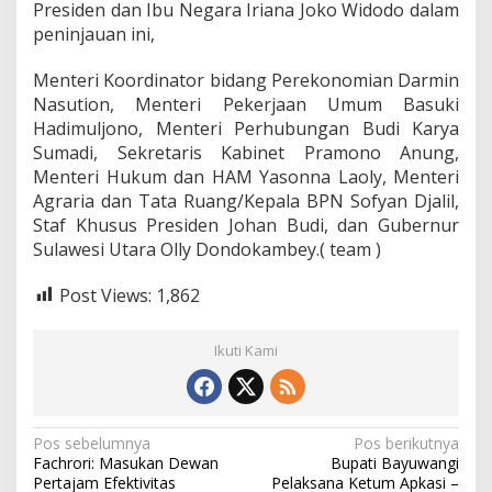
Presiden dan Ibu Negara Iriana Joko Widodo dalam
peninjauan ini,
Menteri Koordinator bidang Perekonomian Darmin
Nasution, Menteri Pekerjaan Umum Basuki
Hadimuljono, Menteri Perhubungan Budi Karya
Sumadi, Sekretaris Kabinet Pramono Anung,
Menteri Hukum dan HAM Yasonna Laoly, Menteri
Agraria dan Tata Ruang/Kepala BPN Sofyan Djalil,
Staf Khusus Presiden Johan Budi, dan Gubernur
Sulawesi Utara Olly Dondokambey.( team )
Post Views:
1,862
Ikuti Kami
N
Pos sebelumnya
Pos berikutnya
Fachrori: Masukan Dewan
Bupati Bayuwangi
a
Pertajam Efektivitas
Pelaksana Ketum Apkasi –