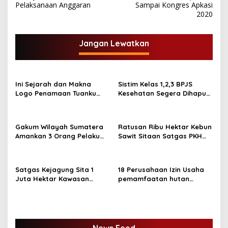
v
Pelaksanaan Anggaran
Sampai Kongres Apkasi
2020
i
g
Jangan Lewatkan
a
s
i
Ini Sejarah dan Makna
Sistim Kelas 1,2,3 BPJS
p
Logo Penamaan Tuanku
Kesehatan Segera Dihapus,
Tambusai sebagai Nama
Ini Iuran Per 17.Juni 2025
o
Kodam XIX/TT
s
Gakum Wilayah Sumatera
Ratusan Ribu Hektar Kebun
Amankan 3 Orang Pelaku
Sawit Sitaan Satgas PKH
Perambah Hutan
Diambilalih.
Satgas Kejagung Sita 1
18 Perusahaan Izin Usaha
Juta Hektar Kawasan
pemamfaatan hutan
Hutan Sebelum Lebaran
Dicabut Kemenhut