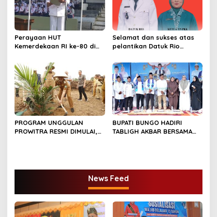
Perayaan HUT
Selamat dan sukses atas
Kemerdekaan RI ke-80 di
pelantikan Datuk Rio
Dusun Lingga Kuamang.
Sumber Harapan
PROGRAM UNGGULAN
BUPATI BUNGO HADIRI
PROWITRA RESMI DIMULAI,
TABLIGH AKBAR BERSAMA
BUPATI BUNGO TANAM
USTADZ ABDUL SOMAD
PERDANA BIBIT SAWIT
News Feed