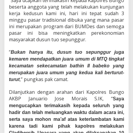
“Saya ucapkan terimakasih kepada Kapolres Bungo
P
beserta anggota yang telah melakukan kunjungan
o
kerja kedusun kami ini, hari ini tepat sudah 3
s
minggu pasar tradisional dibuka yang mana pasar
k
o
ini merupakan program dari BUMDes dan semoga
p
pasar ini bisa meningkatkan perekonomian
i
masyarakat dusun tuo sepunggur.
m
a
“
Bukan hanya itu, dusun tuo sepunggur juga
s
b
kemaren mendapatkan juara umum di MTQ tingkat
u
kecamatan sekecamatan bathin II babeko yang
n
merupakan juara umum yang kedua kali berturut-
g
,” pungkas pak camat.
turut
Dilanjutkan dengan arahan dari Kapolres Bungo
AKBP Januario Jose Morais S.IK, “
Saya
mengucapkan terimakasih kepada seluruh yang
hadir dan telah meluangkan waktu dalam acara ini,
serta saya mohon ma’af atas keterlambatan kami
karena tadi kami pihak kapolres melakukan
Gladibersih Upacara yang akan dilaksanakan 10