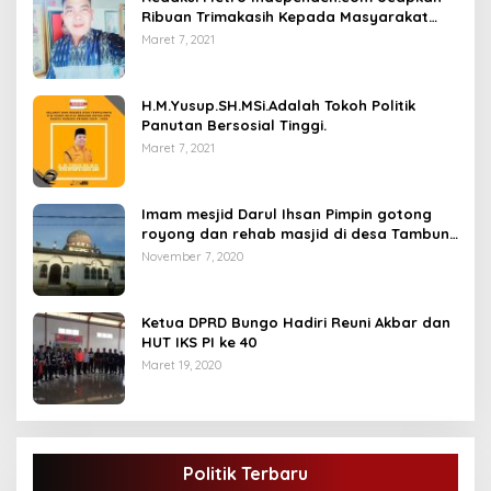
Ribuan Trimakasih Kepada Masyarakat
Pengunjung Dan Pembaca.
Maret 7, 2021
H.M.Yusup.SH.MSi.Adalah Tokoh Politik
Panutan Bersosial Tinggi.
Maret 7, 2021
Imam mesjid Darul Ihsan Pimpin gotong
royong dan rehab masjid di desa Tambun
Arang Kecamatan Sumay, kabupaten tebo
November 7, 2020
Ketua DPRD Bungo Hadiri Reuni Akbar dan
HUT IKS PI ke 40
Maret 19, 2020
Politik Terbaru