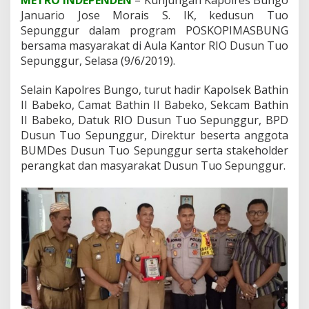
a
Januario Jose Morais S. IK, kedusun Tuo
r
Sepunggur dalam program POSKOPIMASBUNG
a
bersama masyarakat di Aula Kantor RIO Dusun Tuo
k
a
Sepunggur, Selasa (9/6/2019).
t
D
Selain Kapolres Bungo, turut hadir Kapolsek Bathin
u
II Babeko, Camat Bathin II Babeko, Sekcam Bathin
s
II Babeko, Datuk RIO Dusun Tuo Sepunggur, BPD
u
n
Dusun Tuo Sepunggur, Direktur beserta anggota
T
BUMDes Dusun Tuo Sepunggur serta stakeholder
u
perangkat dan masyarakat Dusun Tuo Sepunggur.
o
S
e
p
u
n
g
g
u
r
D
a