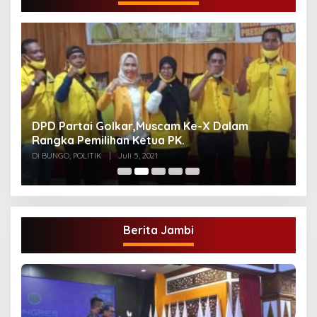
DPD Partai Golkar,Muscam Ke-X Dalam
G
Rangka Pemilihan Ketua PK.
A
Di BUNGO, POLITIK
|
Juli 5, 2021
Di
Berita Jambi