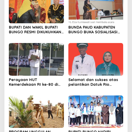
BUPATI DAN WAKIL BUPATI
BUNDA PAUD KABUPATEN
BUNGO RESMI DIKUKUHKAN
BUNGO BUKA SOSIALISASI
SEBAGAI PAYUANG PANJI
WAJIB BELAJAR 13 TAHUN
BUNDO KANDUNG
Perayaan HUT
Selamat dan sukses atas
Kemerdekaan RI ke-80 di
pelantikan Datuk Rio
Dusun Lingga Kuamang.
Sumber Harapan
PROGRAM UNGGULAN
BUPATI BUNGO HADIRI