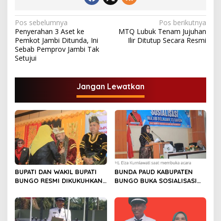
N
Pos sebelumnya
Pos berikutnya
Penyerahan 3 Aset ke
MTQ Lubuk Tenam Jujuhan
a
Pemkot Jambi Ditunda, Ini
Ilir Ditutup Secara Resmi
v
Sebab Pemprov Jambi Tak
Setujui
i
g
Jangan Lewatkan
a
s
i
p
o
s
BUPATI DAN WAKIL BUPATI
BUNDA PAUD KABUPATEN
BUNGO RESMI DIKUKUHKAN
BUNGO BUKA SOSIALISASI
SEBAGAI PAYUANG PANJI
WAJIB BELAJAR 13 TAHUN
BUNDO KANDUNG