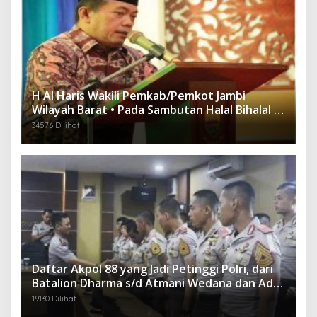
H Al Haris Wakili Pemkab/Pemkot Jambi
Wilayah Barat • Pada Sambutan Halal Bihalal di
Gubernuran
34576 Dilihat
Daftar Akpol 88 yang Jadi Petinggi Polri, dari
Batalion Dharma s/d Atmani Wedana dan Adhi
Pradana
19130 Dilihat