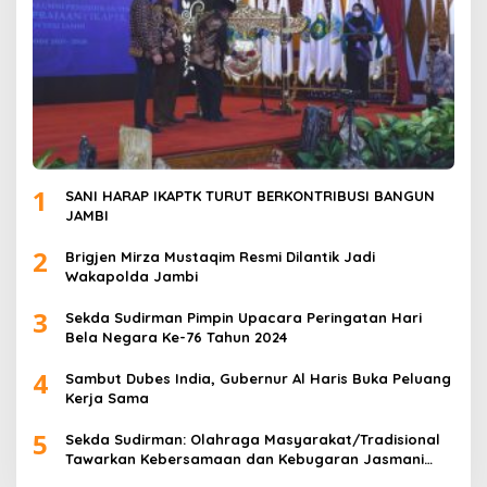
1
SANI HARAP IKAPTK TURUT BERKONTRIBUSI BANGUN
JAMBI
2
Brigjen Mirza Mustaqim Resmi Dilantik Jadi
Wakapolda Jambi
3
Sekda Sudirman Pimpin Upacara Peringatan Hari
Bela Negara Ke-76 Tahun 2024
4
Sambut Dubes India, Gubernur Al Haris Buka Peluang
Kerja Sama
5
Sekda Sudirman: Olahraga Masyarakat/Tradisional
Tawarkan Kebersamaan dan Kebugaran Jasmani
untuk Semua Golongan