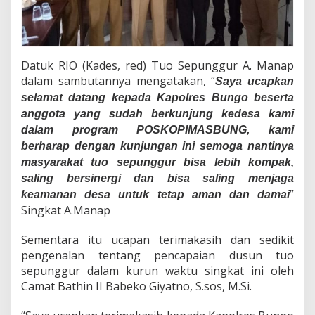
l
a
m
R
a
Datuk RIO (Kades, red) Tuo Sepunggur A. Manap
n
dalam sambutannya mengatakan, “
Saya ucapkan
m
g
selamat datang kepada Kapolres Bungo beserta
k
anggota yang sudah berkunjung kedesa kami
a
dalam program POSKOPIMASBUNG, kami
K
berharap dengan kunjungan ini semoga nantinya
e
g
masyarakat tuo sepunggur bisa lebih kompak,
i
saling bersinergi dan bisa saling menjaga
a
”
keamanan desa untuk tetap aman dan damai
t
Singkat A.Manap
a
n
P
Sementara itu ucapan terimakasih dan sedikit
r
pengenalan tentang pencapaian dusun tuo
o
sepunggur dalam kurun waktu singkat ini oleh
g
Camat Bathin II Babeko Giyatno, S.sos, M.Si.
r
a
m