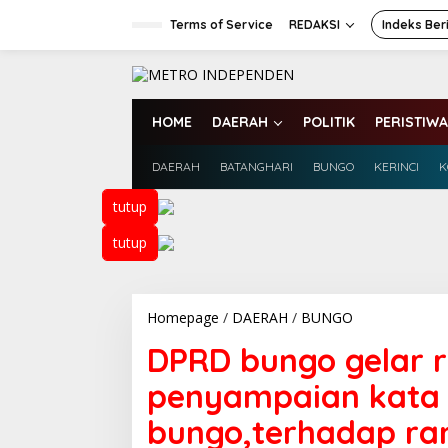
L
e
Terms of Service
REDAKSI
Indeks Ber
w
a
t
i
k
HOME
DAERAH
POLITIK
PERISTIWA
e
k
DAERAH
BATANGHARI
BUNGO
KERINCI
K
o
n
t
tutup
e
n
tutup
Homepage
/
DAERAH
/
BUNGO
D
P
DPRD bungo gelar 
R
D
penyampaian kata a
b
u
bungo,terhadap ra
n
g