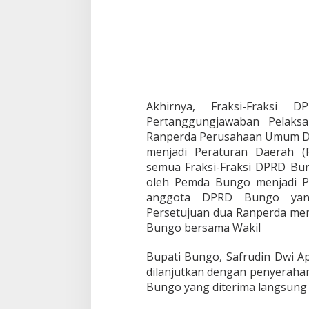
k
s
i
D
P
R
D
b
Akhirnya, Fraksi-Fraksi
u
Pertanggungjawaban Pelak
n
Ranperda Perusahaan Umum D
g
o
menjadi Peraturan Daerah (
,
semua Fraksi-Fraksi DPRD Bun
t
oleh Pemda Bungo menjadi Pe
e
anggota DPRD Bungo yang 
r
h
Persetujuan dua Ranperda men
a
Bungo bersama Wakil
d
a
Bupati Bungo, Safrudin Dwi Ap
p
dilanjutkan dengan penyeraha
r
a
Bungo yang diterima langsung 
n