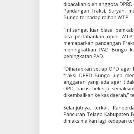
dibacakan oleh anggota DPRD 
m
p
Pandangan Fraksi, Suryani m
a
Bungo terhadap raihan WTP.
i
a
“Ini sangat luar biasa, pemk
n
kita pertahankan opini WTP i
k
a
memaparkan pandangan Fraks
t
meningkatkan PAD Bungo ke
a
peningkatan PAD.
a
k
“Diharapkan setiap OPD agar 
h
i
fraksi DPRD Bungo juga men
r
anggaran yang ada agar tidak 
f
OPD harus bekerja semaksima
r
dikembalikan ke kas daerah,” t
a
k
s
Selanjutnya, terkait Ranp
i
Pancuran Telago Kabupaten B
–
dimaksimalkan lagi kedepan te
f
r
a