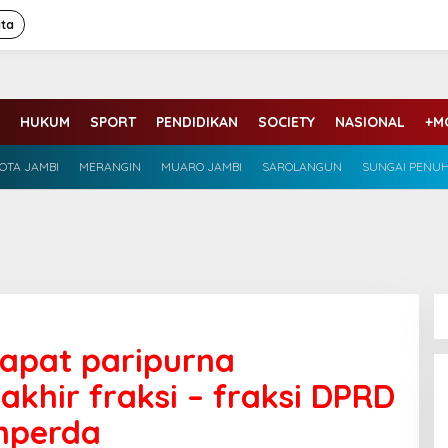
ita
HUKUM
SPORT
PENDIDIKAN
SOCIETY
NASIONAL
+M
OTA JAMBI
MERANGIN
MUARO JAMBI
SAROLANGUN
SUNGAI PENU
rapat paripurna
khir fraksi – fraksi DPRD
nperda