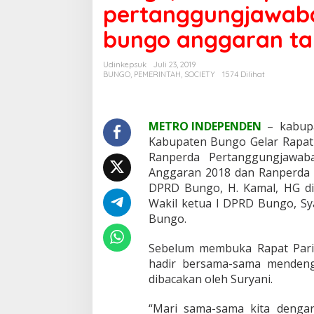
pertanggungjawab
o
g
bungo anggaran ta
e
l
a
Udinkepsuk
Juli 23, 2019
r
BUNGO
,
PEMERINTAH
,
SOCIETY
1574 Dilihat
r
a
p
a
METRO INDEPENDEN
– kabupa
t
Kabupaten Bungo Gelar Rapat 
p
Ranperda Pertanggungjawa
a
Anggaran 2018 dan Ranperda L
r
i
DPRD Bungo, H. Kamal, HG d
p
Wakil ketua I DPRD Bungo, Sy
u
Bungo.
r
n
Sebelum membuka Rapat Pari
a
p
hadir bersama-sama mendeng
e
dibacakan oleh Suryani.
n
y
“Mari sama-sama kita denga
a