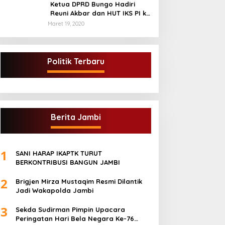
kabupaten tebo
Ketua DPRD Bungo Hadiri
Reuni Akbar dan HUT IKS PI ke
40
Maret 19, 2020
Politik Terbaru
Berita Jambi
1
SANI HARAP IKAPTK TURUT
BERKONTRIBUSI BANGUN JAMBI
2
Brigjen Mirza Mustaqim Resmi Dilantik
Jadi Wakapolda Jambi
3
Sekda Sudirman Pimpin Upacara
Peringatan Hari Bela Negara Ke-76