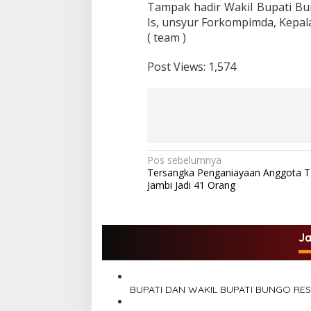
p
Tampak hadir Wakil Bupati Bu
e
Is, unsyur Forkompimda, Kepa
r
( team )
d
a
p
Post Views:
1,574
e
r
t
a
n
g
g
N
Pos sebelumnya
u
Tersangka Penganiayaan Anggota TN
n
a
Jambi Jadi 41 Orang
g
v
j
a
i
w
g
J
a
b
a
a
s
n
p
BUPATI DAN WAKIL BUPATI BUNGO RE
i
e