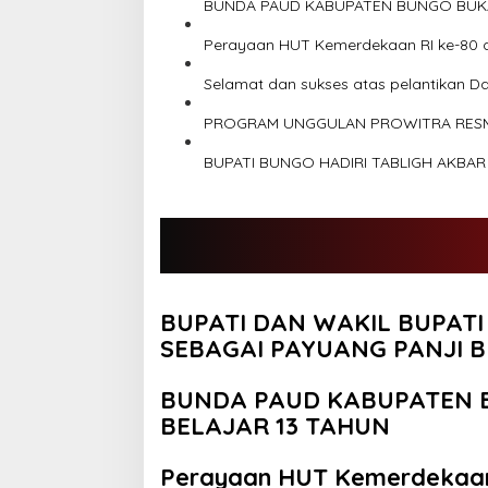
l
p
BUNDA PAUD KABUPATEN BUNGO BUKA 
a
o
k
Perayaan HUT Kemerdekaan RI ke-80 
s
s
a
Selamat dan sukses atas pelantikan D
n
a
PROGRAM UNGGULAN PROWITRA RESMI 
a
n
BUPATI BUNGO HADIRI TABLIGH AKBA
A
P
B
D
k
a
b
BUPATI DAN WAKIL BUPAT
b
u
SEBAGAI PAYUANG PANJI
n
g
BUNDA PAUD KABUPATEN B
o
a
BELAJAR 13 TAHUN
n
g
Perayaan HUT Kemerdekaan 
g