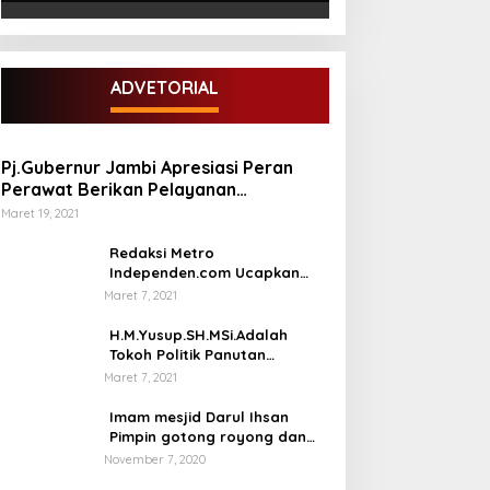
ADVETORIAL
Pj.Gubernur Jambi Apresiasi Peran
Perawat Berikan Pelayanan
Kesehatan
Maret 19, 2021
Redaksi Metro
Independen.com Ucapkan
Ribuan Trimakasih Kepada
Maret 7, 2021
Masyarakat Pengunjung Dan
Pembaca.
H.M.Yusup.SH.MSi.Adalah
Tokoh Politik Panutan
Bersosial Tinggi.
Maret 7, 2021
Imam mesjid Darul Ihsan
Pimpin gotong royong dan
rehab masjid di desa Tambun
November 7, 2020
Arang Kecamatan Sumay,