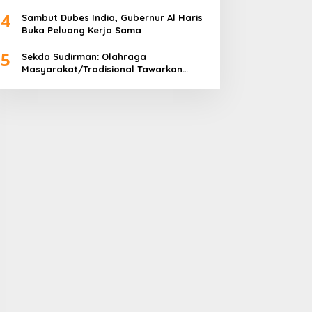
Tahun 2024
4
Sambut Dubes India, Gubernur Al Haris
Buka Peluang Kerja Sama
5
Sekda Sudirman: Olahraga
Masyarakat/Tradisional Tawarkan
Kebersamaan dan Kebugaran Jasmani
untuk Semua Golongan