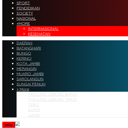
SPORT
PENDIDIKAN
SOCIETY
NASIONAL
+MORE
INTERNASIONAL
KESEHATAN
DAERAH
BATANGHARI
BUNGO
KERINCI
KOTA JAMBI
MERANGIN
MUARO JAMBI
SAROLANGUN
SUNGAI PENUH
+ More
TANJUNG JABUNG BARAT
TANJUNG JABUNG TIMUR
TEBO
DUMAI
Jambi
tutup