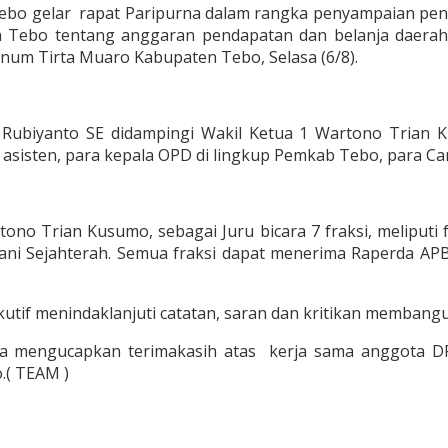
o gelar rapat Paripurna dalam rangka penyampaian penda
 Tebo tentang anggaran pendapatan dan belanja daera
um Tirta Muaro Kabupaten Tebo, Selasa (6/8).
s Rubiyanto SE didampingi Wakil Ketua 1 Wartono Trian 
, asisten, para kepala OPD di lingkup Pemkab Tebo, para C
no Trian Kusumo, sebagai Juru bicara 7 fraksi, meliputi 
ani Sejahterah. Semua fraksi dapat menerima Raperda A
ekutif menindaklanjuti catatan, saran dan kritikan membangu
 mengucapkan terimakasih atas kerja sama anggota DPRD
.( TEAM )