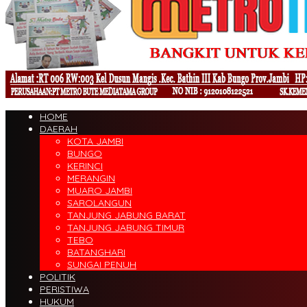
HOME
DAERAH
KOTA JAMBI
BUNGO
KERINCI
MERANGIN
MUARO JAMBI
SAROLANGUN
TANJUNG JABUNG BARAT
TANJUNG JABUNG TIMUR
TEBO
BATANGHARI
SUNGAI PENUH
POLITIK
PERISTIWA
HUKUM