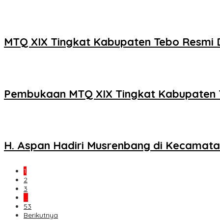
MTQ XIX Tingkat Kabupaten Tebo Resmi D
Pembukaan MTQ XIX Tingkat Kabupaten
H. Aspan Hadiri Musrenbang di Kecamatan
1
2
3
…
53
Berikutnya