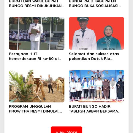
BUPATI DAN WAKIL BUPATI
BUNDA PAUD KABUPATEN
BUNGO RESMI DIKUKUHKAN
BUNGO BUKA SOSIALISASI
SEBAGAI PAYUANG PANJI
WAJIB BELAJAR 13 TAHUN
BUNDO KANDUNG
Perayaan HUT
Selamat dan sukses atas
Kemerdekaan RI ke-80 di
pelantikan Datuk Rio
Dusun Lingga Kuamang.
Sumber Harapan
PROGRAM UNGGULAN
BUPATI BUNGO HADIRI
PROWITRA RESMI DIMULAI,
TABLIGH AKBAR BERSAMA
BUPATI BUNGO TANAM
USTADZ ABDUL SOMAD
PERDANA BIBIT SAWIT
View More