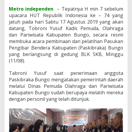
u
Metro independen
– Tepatnya H min 7 sebelum
n
g
upacara HUT Republik Indonesia ke – 74 yang
o
jatuh pada hari Sabtu 17 Agustus 2019 yang akan
r
datang, Tobroni Yusuf Kadis Pemuda, Olahraga
e
dan Pariwisata Kabupaten Bungo, secara resmi
s
m
membuka acara pembinaan dan pelatihan Pasukan
i
Pengibar Bendera Kabupaten (Paskibraka) Bungo
m
yang berlangsung di gedung BLK SKB, Minggu
e
(11/08).
m
b
u
Tabroni Yusuf saat penerimaan anggota
k
Paskibraka Bungo mengatakan pemerintah daerah
a
melalui Dinas Pemuda Olahraga dan Pariwisata
P
Kabupaten Bungo sudah berupaya melatih mereka
e
dengan personil yang telah ditunjuk.
m
b
i
n
a
a
n