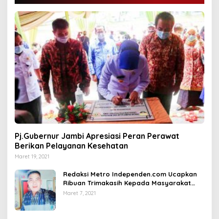
Pj.Gubernur Jambi Apresiasi Peran Perawat
Berikan Pelayanan Kesehatan
Maret 19, 2021
Redaksi Metro Independen.com Ucapkan
Ribuan Trimakasih Kepada Masyarakat
Pengunjung Dan Pembaca.
Maret 7, 2021