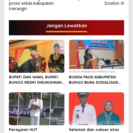
v
posisi sekda kabupaten
Esselon IV
merangin
i
g
Jangan Lewatkan
a
s
i
p
o
s
BUPATI DAN WAKIL BUPATI
BUNDA PAUD KABUPATEN
BUNGO RESMI DIKUKUHKAN
BUNGO BUKA SOSIALISASI
SEBAGAI PAYUANG PANJI
WAJIB BELAJAR 13 TAHUN
BUNDO KANDUNG
Perayaan HUT
Selamat dan sukses atas