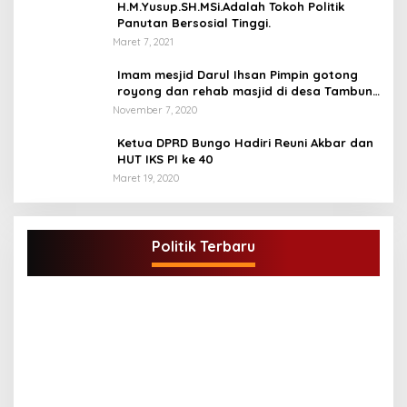
H.M.Yusup.SH.MSi.Adalah Tokoh Politik
Panutan Bersosial Tinggi.
Maret 7, 2021
Imam mesjid Darul Ihsan Pimpin gotong
royong dan rehab masjid di desa Tambun
Arang Kecamatan Sumay, kabupaten tebo
November 7, 2020
Ketua DPRD Bungo Hadiri Reuni Akbar dan
HUT IKS PI ke 40
Maret 19, 2020
DPD Partai Golkar,Muscam Ke-X Dalam
Rangka Pemilihan Ketua PK.
Politik Terbaru
Di BUNGO, POLITIK
|
Juli 5, 2021