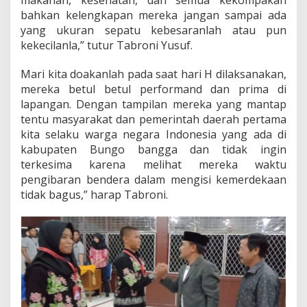
makanan, kesehatan, dan semua kekompakan
r
bahkan kelengkapan mereka jangan sampai ada
a
yang ukuran sepatu kebesaranlah atau pun
k
kekecilanla,” tutur Tabroni Yusuf.
a
.
Mari kita doakanlah pada saat hari H dilaksanakan,
mereka betul betul performand dan prima di
lapangan. Dengan tampilan mereka yang mantap
tentu masyarakat dan pemerintah daerah pertama
kita selaku warga negara Indonesia yang ada di
kabupaten Bungo bangga dan tidak ingin
terkesima karena melihat mereka waktu
pengibaran bendera dalam mengisi kemerdekaan
tidak bagus,” harap Tabroni.