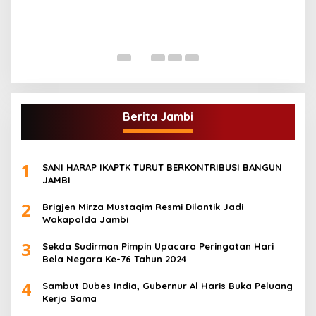
G
A
Di
Berita Jambi
1
SANI HARAP IKAPTK TURUT BERKONTRIBUSI BANGUN
JAMBI
2
Brigjen Mirza Mustaqim Resmi Dilantik Jadi
Wakapolda Jambi
3
Sekda Sudirman Pimpin Upacara Peringatan Hari
Bela Negara Ke-76 Tahun 2024
4
Sambut Dubes India, Gubernur Al Haris Buka Peluang
Kerja Sama