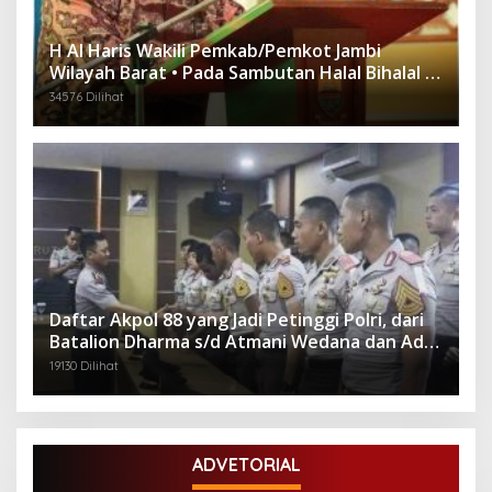
H Al Haris Wakili Pemkab/Pemkot Jambi
Wilayah Barat • Pada Sambutan Halal Bihalal di
Gubernuran
34576 Dilihat
Daftar Akpol 88 yang Jadi Petinggi Polri, dari
Batalion Dharma s/d Atmani Wedana dan Adhi
Pradana
19130 Dilihat
ADVETORIAL