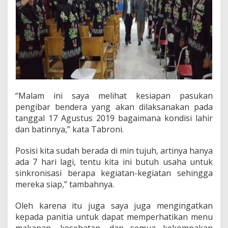
d
a
n
P
e
l
a
t
i
h
“Malam ini saya melihat kesiapan pasukan
a
pengibar bendera yang akan dilaksanakan pada
n
A
tanggal 17 Agustus 2019 bagaimana kondisi lahir
n
dan batinnya,” kata Tabroni.
g
g
Posisi kita sudah berada di min tujuh, artinya hanya
o
ada 7 hari lagi, tentu kita ini butuh usaha untuk
t
a
sinkronisasi berapa kegiatan-kegiatan sehingga
P
mereka siap,” tambahnya.
a
s
Oleh karena itu juga saya juga mengingatkan
k
kepada panitia untuk dapat memperhatikan menu
i
b