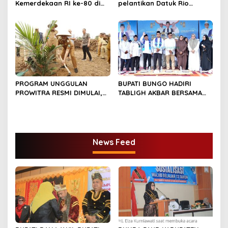
Kemerdekaan RI ke-80 di
pelantikan Datuk Rio
Dusun Lingga Kuamang.
Sumber Harapan
PROGRAM UNGGULAN
BUPATI BUNGO HADIRI
PROWITRA RESMI DIMULAI,
TABLIGH AKBAR BERSAMA
BUPATI BUNGO TANAM
USTADZ ABDUL SOMAD
PERDANA BIBIT SAWIT
News Feed