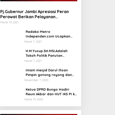
Pj.Gubernur Jambi Apresiasi Peran
Perawat Berikan Pelayanan
Kesehatan
Maret 19, 2021
Redaksi Metro
Independen.com Ucapkan
Ribuan Trimakasih Kepada
Maret 7, 2021
Masyarakat Pengunjung Dan
Pembaca.
H.M.Yusup.SH.MSi.Adalah
Tokoh Politik Panutan
Bersosial Tinggi.
Maret 7, 2021
Imam mesjid Darul Ihsan
Pimpin gotong royong dan
rehab masjid di desa Tambun
November 7, 2020
Arang Kecamatan Sumay,
kabupaten tebo
Ketua DPRD Bungo Hadiri
Reuni Akbar dan HUT IKS PI ke
40
Maret 19, 2020