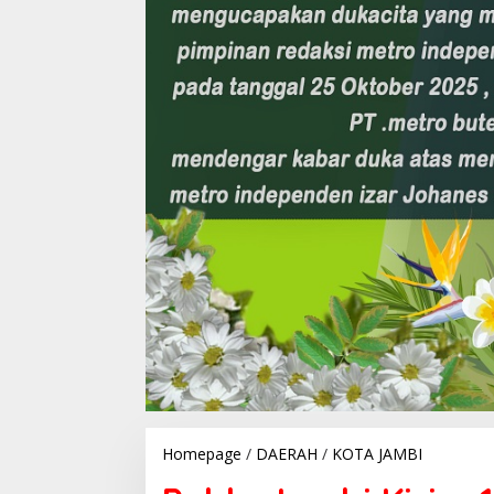
Homepage
/
DAERAH
/
KOTA JAMBI
P
o
l