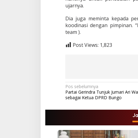
ujarnya.
Dia juga meminta kepada per
koodinasi dengan pimpinan. “
team ).
Post Views:
1,823
N
Pos sebelumnya
Partai Gerindra Tunjuk Jumari Ari W
a
sebagai Ketua DPRD Bungo
v
i
J
g
a