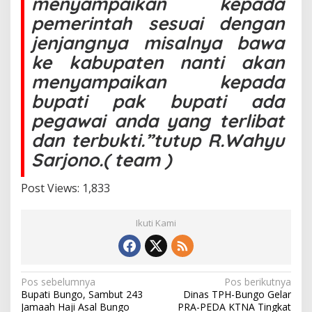
menyampaikan kepada
pemerintah sesuai dengan
jenjangnya misalnya bawa
ke kabupaten nanti akan
menyampaikan kepada
bupati pak bupati ada
pegawai anda yang terlibat
dan terbukti.”tutup R.Wahyu
Sarjono.( team )
Post Views:
1,833
Ikuti Kami
N
Pos sebelumnya
Pos berikutnya
Bupati Bungo, Sambut 243
Dinas TPH-Bungo Gelar
a
Jamaah Haji Asal Bungo
PRA-PEDA KTNA Tingkat