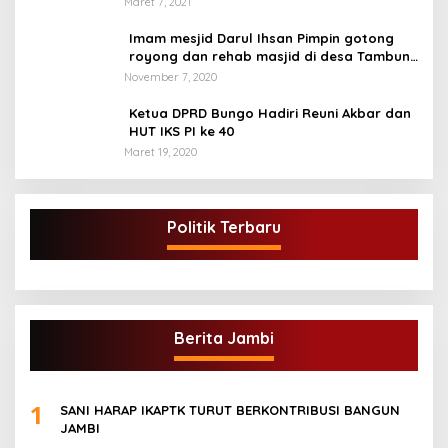
Maret 7, 2021
Imam mesjid Darul Ihsan Pimpin gotong
royong dan rehab masjid di desa Tambun
Arang Kecamatan Sumay, kabupaten tebo
November 7, 2020
Ketua DPRD Bungo Hadiri Reuni Akbar dan
HUT IKS PI ke 40
Maret 19, 2020
Politik Terbaru
Berita Jambi
1
SANI HARAP IKAPTK TURUT BERKONTRIBUSI BANGUN
JAMBI