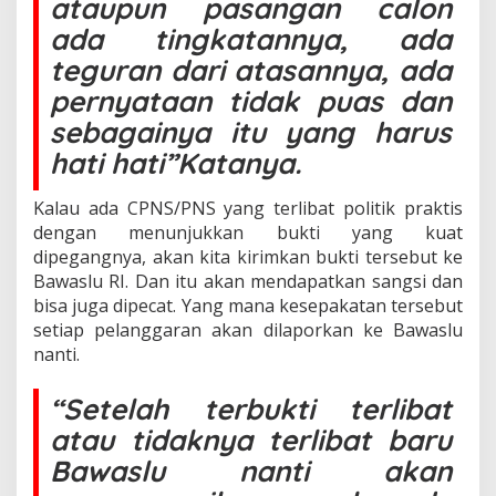
ataupun pasangan calon
W
a
ada tingkatannya, ada
h
teguran dari atasannya, ada
y
u
pernyataan tidak puas dan
S
sebagainya itu yang harus
a
r
hati hati”Katanya.
j
o
Kalau ada CPNS/PNS yang terlibat politik praktis
n
o
dengan menunjukkan bukti yang kuat
.
dipegangnya, akan kita kirimkan bukti tersebut ke
Bawaslu RI. Dan itu akan mendapatkan sangsi dan
bisa juga dipecat. Yang mana kesepakatan tersebut
setiap pelanggaran akan dilaporkan ke Bawaslu
nanti.
“Setelah terbukti terlibat
atau tidaknya terlibat baru
Bawaslu nanti akan