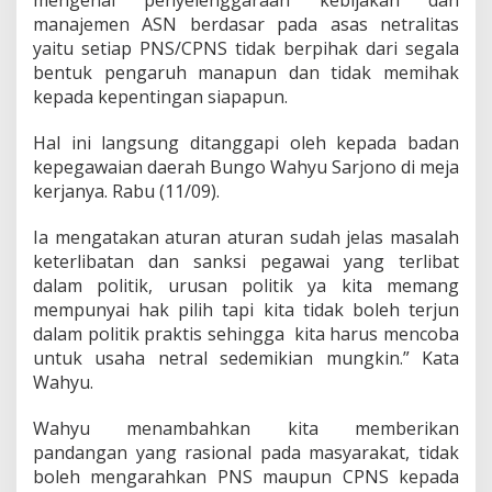
mengenai penyelenggaraan kebijakan dan
i
manajemen ASN berdasar pada asas netralitas
b
a
yaitu setiap PNS/CPNS tidak berpihak dari segala
t
bentuk pengaruh manapun dan tidak memihak
D
kepada kepentingan siapapun.
a
l
Hal ini langsung ditanggapi oleh kepada badan
a
m
kepegawaian daerah Bungo Wahyu Sarjono di meja
P
kerjanya. Rabu (11/09).
o
l
Ia mengatakan aturan aturan sudah jelas masalah
i
keterlibatan dan sanksi pegawai yang terlibat
t
i
dalam politik, urusan politik ya kita memang
k
mempunyai hak pilih tapi kita tidak boleh terjun
P
dalam politik praktis sehingga kita harus mencoba
r
untuk usaha netral sedemikian mungkin.” Kata
a
Wahyu.
k
t
i
Wahyu menambahkan kita memberikan
s
pandangan yang rasional pada masyarakat, tidak
A
boleh mengarahkan PNS maupun CPNS kepada
k