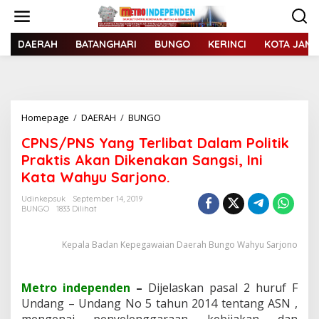
L
e
w
a
DAERAH
BATANGHARI
BUNGO
KERINCI
KOTA JAMB
t
i
k
e
k
Homepage
/
DAERAH
/
BUNGO
C
o
P
n
CPNS/PNS Yang Terlibat Dalam Politik
N
t
S
Praktis Akan Dikenakan Sangsi, Ini
e
/
n
Kata Wahyu Sarjono.
P
N
Udinkepsuk
September 14, 2019
S
BUNGO
1833 Dilihat
Y
a
Kepala Badan Kepegawaian Daerah Bungo Wahyu Sarjono
n
g
T
e
Metro independen
–
Dijelaskan pasal 2 huruf F
r
Undang – Undang No 5 tahun 2014 tentang ASN ,
l