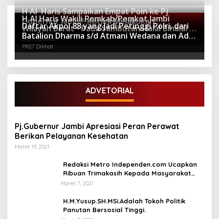
H Al Haris Sampaikan Empat Poin ke Pj
H Al Haris Wakili Pemkab/Pemkot Jambi
Gubernur Jambi · Ketika Melakukan
Berita Populer
Daftar Akpol 88 yang Jadi Petinggi Polri, dari
Wilayah Barat • Pada Sambutan Halal Bihalal di
Kunjungan Kerja ke Merangin
64276 Dilihat
Batalion Dharma s/d Atmani Wedana dan Adhi
Gubernuran
34570 Dilihat
Pradana
19127 Dilihat
ADVETORIAL
Pj.Gubernur Jambi Apresiasi Peran Perawat
Berikan Pelayanan Kesehatan
Maret 19, 2021
Redaksi Metro Independen.com Ucapkan
Ribuan Trimakasih Kepada Masyarakat
Pengunjung Dan Pembaca.
Maret 7, 2021
H.M.Yusup.SH.MSi.Adalah Tokoh Politik
Panutan Bersosial Tinggi.