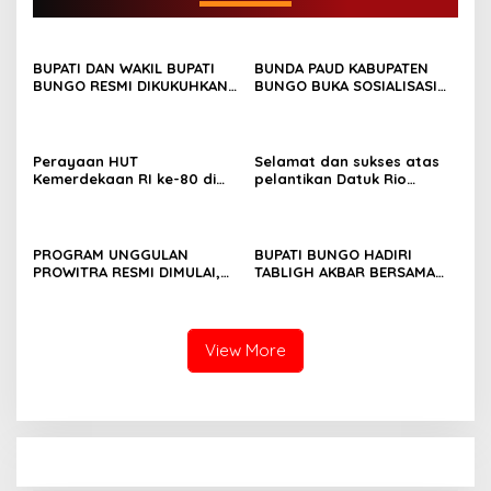
BUPATI DAN WAKIL BUPATI
BUNDA PAUD KABUPATEN
BUNGO RESMI DIKUKUHKAN
BUNGO BUKA SOSIALISASI
SEBAGAI PAYUANG PANJI
WAJIB BELAJAR 13 TAHUN
BUNDO KANDUNG
Perayaan HUT
Selamat dan sukses atas
Kemerdekaan RI ke-80 di
pelantikan Datuk Rio
Dusun Lingga Kuamang.
Sumber Harapan
PROGRAM UNGGULAN
BUPATI BUNGO HADIRI
PROWITRA RESMI DIMULAI,
TABLIGH AKBAR BERSAMA
BUPATI BUNGO TANAM
USTADZ ABDUL SOMAD
PERDANA BIBIT SAWIT
View More