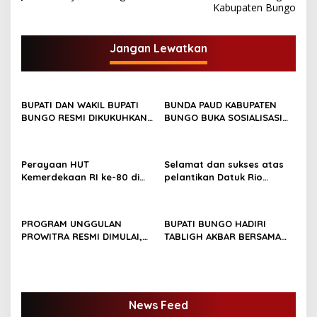
v
Kabupaten Bungo
i
g
Jangan Lewatkan
a
s
BUPATI DAN WAKIL BUPATI
BUNDA PAUD KABUPATEN
i
BUNGO RESMI DIKUKUHKAN
BUNGO BUKA SOSIALISASI
p
SEBAGAI PAYUANG PANJI
WAJIB BELAJAR 13 TAHUN
BUNDO KANDUNG
o
Perayaan HUT
Selamat dan sukses atas
s
Kemerdekaan RI ke-80 di
pelantikan Datuk Rio
Dusun Lingga Kuamang.
Sumber Harapan
PROGRAM UNGGULAN
BUPATI BUNGO HADIRI
PROWITRA RESMI DIMULAI,
TABLIGH AKBAR BERSAMA
BUPATI BUNGO TANAM
USTADZ ABDUL SOMAD
PERDANA BIBIT SAWIT
News Feed