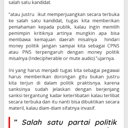
salah satu kandidat.
a
n
D
“atau justru ikut memperjuangkan secara terbuka
i
ke salah satu kandidat, tugas kita memberikan
k
pemahaman kepada publik, kalau ingin memilih
e
pemimpin kritiknya artinya mungkin apa bisa
n
a
membawa kemajuan daerah misalnya hindari
k
money politik jangan sampai kita sebagai CPNS
a
atau PNS terpengaruh dengan money politik
n
misalnya (Indecipherable or mute audio).”ujarnya.
S
a
n
Ini yang harus menjadi tugas kita sebagai pegawai
g
harus memberikan dorongan gitu bukan justru
s
kita terjun di dalam politik praktisnya. karena
i
sanksinya sudah jelaskan dengan berjenjang
,
I
sanksi tergantung kadar keterlibatan kalau terlibat
n
secara terbuka dan itu nanti bisa dibuktikan secara
i
materil, kalau diam-diam sifatnya invasif.
K
a
” Salah satu partai politik
t
a