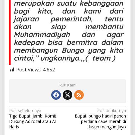
merupakan suatu kebanggaan
bagi kita, dan kami dari
jajaran pemerintah, tentu
akan siap membantu
Muhammadiyah dan agar
kedepan bisa bermitra dalam
membangun Bungo yang kita
cintai,” ungkannya.,,( team )
Post Views:
4,652
Ikuti Kami
N
Pos sebelumnya
Pos berikutnya
Tiga Bupati Jambi Komit
Bupati bungo hadiri panen
a
Dukung Adirozal atau Al
perdana cabe merah di
v
Haris
dusun mangun jayo