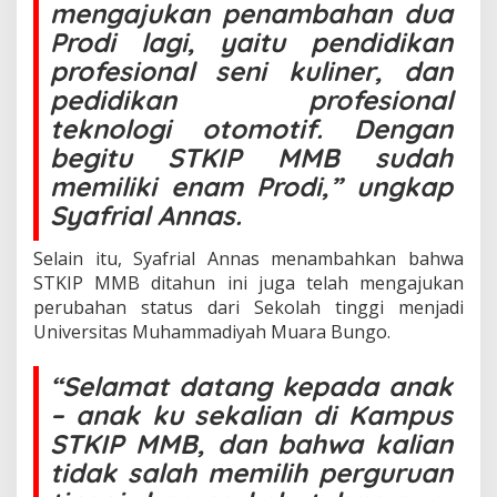
k
mengajukan penambahan dua
a
Prodi lagi, yaitu pendidikan
b
u
profesional seni kuliner, dan
p
pedidikan profesional
a
t
teknologi otomotif. Dengan
e
begitu STKIP MMB sudah
n
memiliki enam Prodi,” ungkap
B
u
Syafrial Annas.
n
g
Selain itu, Syafrial Annas menambahkan bahwa
o
.
STKIP MMB ditahun ini juga telah mengajukan
perubahan status dari Sekolah tinggi menjadi
Universitas Muhammadiyah Muara Bungo.
“Selamat datang kepada anak
– anak ku sekalian di Kampus
STKIP MMB, dan bahwa kalian
tidak salah memilih perguruan