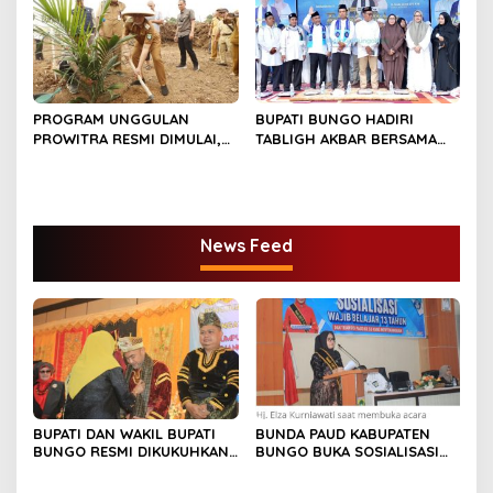
PROGRAM UNGGULAN
BUPATI BUNGO HADIRI
PROWITRA RESMI DIMULAI,
TABLIGH AKBAR BERSAMA
BUPATI BUNGO TANAM
USTADZ ABDUL SOMAD
PERDANA BIBIT SAWIT
News Feed
BUPATI DAN WAKIL BUPATI
BUNDA PAUD KABUPATEN
BUNGO RESMI DIKUKUHKAN
BUNGO BUKA SOSIALISASI
SEBAGAI PAYUANG PANJI
WAJIB BELAJAR 13 TAHUN
BUNDO KANDUNG