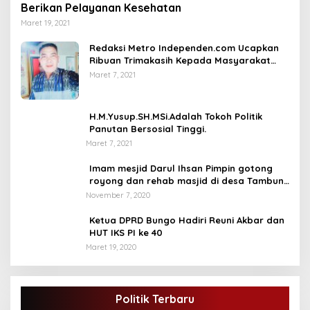
Berikan Pelayanan Kesehatan
Maret 19, 2021
Redaksi Metro Independen.com Ucapkan
Ribuan Trimakasih Kepada Masyarakat
Pengunjung Dan Pembaca.
Maret 7, 2021
H.M.Yusup.SH.MSi.Adalah Tokoh Politik
Panutan Bersosial Tinggi.
Maret 7, 2021
Imam mesjid Darul Ihsan Pimpin gotong
royong dan rehab masjid di desa Tambun
Arang Kecamatan Sumay, kabupaten tebo
November 7, 2020
Ketua DPRD Bungo Hadiri Reuni Akbar dan
HUT IKS PI ke 40
Maret 19, 2020
DPD Partai Golkar,Muscam Ke-X Dalam
Rangka Pemilihan Ketua PK.
Politik Terbaru
Di BUNGO, POLITIK
|
Juli 5, 2021