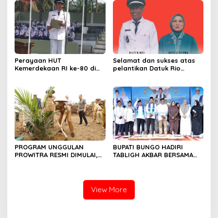
Perayaan HUT
Selamat dan sukses atas
Kemerdekaan RI ke-80 di
pelantikan Datuk Rio
Dusun Lingga Kuamang.
Sumber Harapan
PROGRAM UNGGULAN
BUPATI BUNGO HADIRI
PROWITRA RESMI DIMULAI,
TABLIGH AKBAR BERSAMA
BUPATI BUNGO TANAM
USTADZ ABDUL SOMAD
PERDANA BIBIT SAWIT
View More