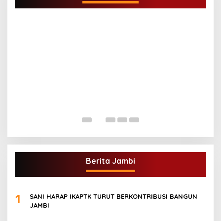
G
A
Di
Berita Jambi
1
SANI HARAP IKAPTK TURUT BERKONTRIBUSI BANGUN
JAMBI