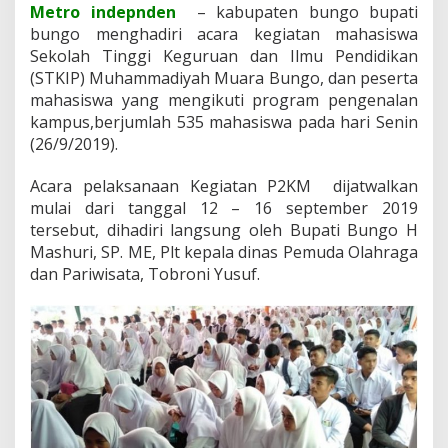
Metro indepnden
– kabupaten bungo bupati
a
bungo menghadiri acara kegiatan mahasiswa
d
i
Sekolah Tinggi Keguruan dan Ilmu Pendidikan
r
(STKIP) Muhammadiyah Muara Bungo, dan peserta
i
mahasiswa yang mengikuti program pengenalan
a
kampus,berjumlah 535 mahasiswa pada hari Senin
c
a
(26/9/2019).
r
a
Acara pelaksanaan Kegiatan P2KM dijatwalkan
k
mulai dari tanggal 12 – 16 september 2019
e
tersebut, dihadiri langsung oleh Bupati Bungo H
g
i
Mashuri, SP. ME, Plt kepala dinas Pemuda Olahraga
a
dan Pariwisata, Tobroni Yusuf.
t
a
n
P
2
K
M
M
a
h