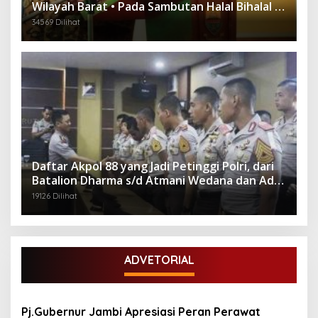
Wilayah Barat • Pada Sambutan Halal Bihalal di
Gubernuran
34569 Dilihat
Daftar Akpol 88 yang Jadi Petinggi Polri, dari
Batalion Dharma s/d Atmani Wedana dan Adhi
Pradana
19126 Dilihat
ADVETORIAL
Pj.Gubernur Jambi Apresiasi Peran Perawat