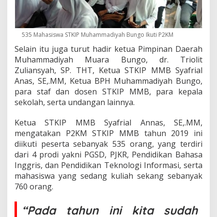
a
s
i
s
535 Mahasiswa STKIP Muhammadiyah Bungo Ikuti P2KM
w
Selain itu juga turut hadir ketua Pimpinan Daerah
a
Muhammadiyah Muara Bungo, dr. Triolit
S
T
Zuliansyah, SP. THT, Ketua STKIP MMB Syafrial
K
Anas, SE,.MM, Ketua BPH Muhammadiyah Bungo,
I
para staf dan dosen STKIP MMB, para kepala
P
sekolah, serta undangan lainnya.
,
M
u
Ketua STKIP MMB Syafrial Annas, SE,.MM,
h
mengatakan P2KM STKIP MMB tahun 2019 ini
a
diikuti peserta sebanyak 535 orang, yang terdiri
m
dari 4 prodi yakni PGSD, PJKR, Pendidikan Bahasa
m
Inggris, dan Pendidikan Teknologi Informasi, serta
a
d
mahasiswa yang sedang kuliah sekang sebanyak
i
760 orang.
y
a
“Pada tahun ini kita sudah
h