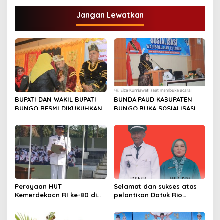
i
g
Jangan Lewatkan
a
s
i
p
o
s
BUPATI DAN WAKIL BUPATI
BUNDA PAUD KABUPATEN
BUNGO RESMI DIKUKUHKAN
BUNGO BUKA SOSIALISASI
SEBAGAI PAYUANG PANJI
WAJIB BELAJAR 13 TAHUN
BUNDO KANDUNG
Perayaan HUT
Selamat dan sukses atas
Kemerdekaan RI ke-80 di
pelantikan Datuk Rio
Dusun Lingga Kuamang.
Sumber Harapan