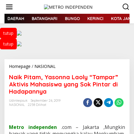
L
e
w
a
DAERAH
BATANGHARI
BUNGO
KERINCI
KOTA JAMB
t
i
tutup
k
e
tutup
k
o
n
t
Homepage
/
NASIONAL
N
e
a
n
Naik Pitam, Yasonna Laoly “Tampar”
i
k
Aktivis Mahasiswa yang Sok Pintar di
P
Hadapannya
i
t
Udinkepsuk
September 26, 2019
a
NASIONAL
2258 Dilihat
m
,
Y
a
Metro independen
.com – Jakarta ,Mungkin
s
banyak yang tidak menyangka kalau Menkumham,