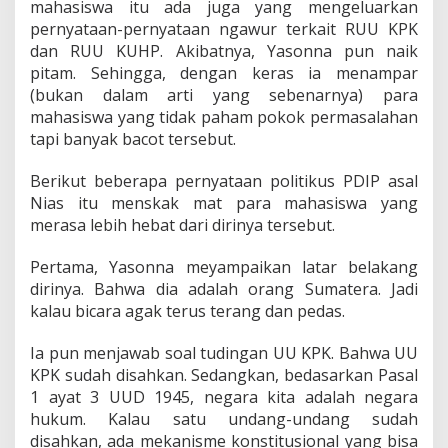
mahasiswa itu ada juga yang mengeluarkan
a
pernyataan-pernyataan ngawur terkait RUU KPK
h
a
dan RUU KUHP. Akibatnya, Yasonna pun naik
s
pitam. Sehingga, dengan keras ia menampar
i
(bukan dalam arti yang sebenarnya) para
s
mahasiswa yang tidak paham pokok permasalahan
w
a
tapi banyak bacot tersebut.
y
a
Berikut beberapa pernyataan politikus PDIP asal
n
Nias itu menskak mat para mahasiswa yang
g
merasa lebih hebat dari dirinya tersebut.
S
o
k
Pertama, Yasonna meyampaikan latar belakang
P
dirinya. Bahwa dia adalah orang Sumatera. Jadi
i
kalau bicara agak terus terang dan pedas.
n
t
Ia pun menjawab soal tudingan UU KPK. Bahwa UU
a
r
KPK sudah disahkan. Sedangkan, bedasarkan Pasal
d
1 ayat 3 UUD 1945, negara kita adalah negara
i
hukum. Kalau satu undang-undang sudah
H
disahkan, ada mekanisme konstitusional yang bisa
a