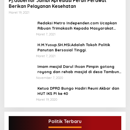
Pj.Gubernur Jambi Apresiasi Peran Perawat
Berikan Pelayanan Kesehatan
Maret 19, 2021
Redaksi Metro Independen.com Ucapkan
Ribuan Trimakasih Kepada Masyarakat
Pengunjung Dan Pembaca.
Maret 7, 2021
H.M.Yusup.SH.MSi.Adalah Tokoh Politik
Panutan Bersosial Tinggi.
Maret 7, 2021
Imam mesjid Darul Ihsan Pimpin gotong
royong dan rehab masjid di desa Tambun
Arang Kecamatan Sumay, kabupaten tebo
November 7, 2020
Ketua DPRD Bungo Hadiri Reuni Akbar dan
HUT IKS PI ke 40
Maret 19, 2020
Politik Terbaru