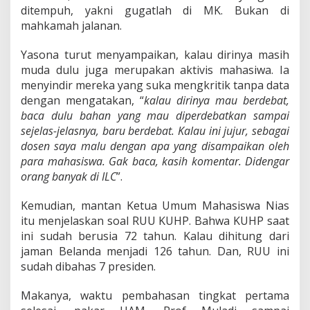
d
ditempuh, yakni gugatlah di MK. Bukan di
a
mahkamah jalanan.
p
a
Yasona turut menyampaikan, kalau dirinya masih
n
muda dulu juga merupakan aktivis mahasiwa. Ia
n
y
menyindir mereka yang suka mengkritik tanpa data
a
dengan mengatakan, “
kalau dirinya mau berdebat,
baca dulu bahan yang mau diperdebatkan sampai
sejelas-jelasnya, baru berdebat. Kalau ini jujur, sebagai
dosen saya malu dengan apa yang disampaikan oleh
para mahasiswa. Gak baca, kasih komentar. Didengar
orang banyak di ILC
”.
Kemudian, mantan Ketua Umum Mahasiswa Nias
itu menjelaskan soal RUU KUHP. Bahwa KUHP saat
ini sudah berusia 72 tahun. Kalau dihitung dari
jaman Belanda menjadi 126 tahun. Dan, RUU ini
sudah dibahas 7 presiden.
Makanya, waktu pembahasan tingkat pertama