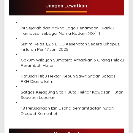
Jangan Lewatkan
s
i
p
Ini Sejarah dan Makna Logo Penamaan Tuanku
o
Tambusai sebagai Nama Kodam XIX/TT
s
Sistim Kelas 1,2,3 BPJS Kesehatan Segera Dihapus,
Ini Iuran Per 17.Juni 2025
Gakum Wilayah Sumatera Amankan 3 Orang Pelaku
Perambah Hutan
Ratusan Ribu Hektar Kebun Sawit Sitaan Satgas
PKH Diambilalih.
Satgas Kejagung Sita 1 Juta Hektar Kawasan Hutan
Sebelum Lebaran
18 Perusahaan Izin Usaha pemamfaatan hutan
Dicabut Kemenhut