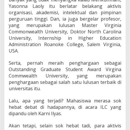
o
Yasonna Laoly itu berlatar belakang aktivis
n
organisasi, akademisi, intelektual dan pimpinan
n
a
perguruan tinggi. Dan, ia juga bergelar profesor,
L
yang merupakan lulusan Master Virginia
a
Commonwealth University, Doktor North Carolina
o
University, Internship in Higher Education
l
Administration Roanoke College, Salem Virginia,
y
"
USA.
T
a
Serta, pernah meraih penghargaan sebagai
m
Outstanding Graduate Student Award Virgina
p
Commwealth University, yang merupakan
a
r
penghargaan sebagai salah satu lulusan terbaik di
"
universitas itu.
A
k
Lalu, apa yang terjadi? Mahasiswa merasa sok
t
hebat debat di hadapannya, di acara ILC yang
i
v
dipandu oleh Karni Ilyas.
i
s
Akan tetapi, selain sok hebat tadi, para aktivis
M