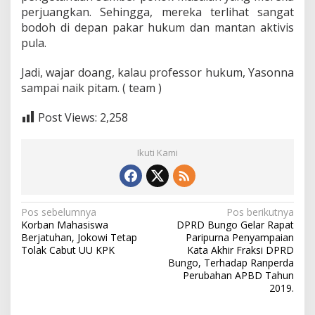
perjuangkan. Sehingga, mereka terlihat sangat
bodoh di depan pakar hukum dan mantan aktivis
pula.
Jadi, wajar doang, kalau professor hukum, Yasonna
sampai naik pitam. ( team )
Post Views:
2,258
Ikuti Kami
N
Pos sebelumnya
Pos berikutnya
Korban Mahasiswa
DPRD Bungo Gelar Rapat
a
Berjatuhan, Jokowi Tetap
Paripurna Penyampaian
v
Tolak Cabut UU KPK
Kata Akhir Fraksi DPRD
Bungo, Terhadap Ranperda
i
Perubahan APBD Tahun
2019.
g
a