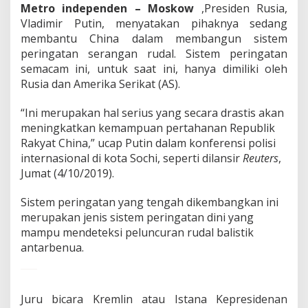
Metro independen – Moskow
,Presiden Rusia,
u
n
Vladimir Putin, menyatakan pihaknya sedang
S
membantu China dalam membangun sistem
i
peringatan serangan rudal. Sistem peringatan
s
semacam ini, untuk saat ini, hanya dimiliki oleh
t
e
Rusia dan Amerika Serikat (AS).
m
P
“Ini merupakan hal serius yang secara drastis akan
e
meningkatkan kemampuan pertahanan Republik
r
Rakyat China,” ucap Putin dalam konferensi polisi
i
n
internasional di kota Sochi, seperti dilansir
Reuters
,
g
Jumat (4/10/2019).
a
t
Sistem peringatan yang tengah dikembangkan ini
a
merupakan jenis sistem peringatan dini yang
n
S
mampu mendeteksi peluncuran rudal balistik
e
antarbenua.
r
a
n
g
Juru bicara Kremlin atau Istana Kepresidenan
a