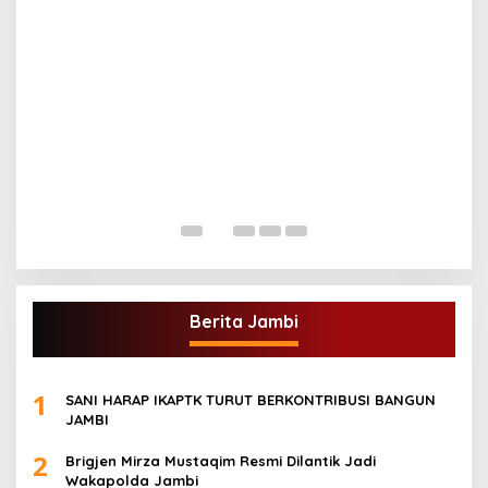
G
A
Di
Berita Jambi
1
SANI HARAP IKAPTK TURUT BERKONTRIBUSI BANGUN
JAMBI
2
Brigjen Mirza Mustaqim Resmi Dilantik Jadi
Wakapolda Jambi