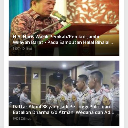
H Al Haris Wakili Pemkab/Pemkot Jambi
Wilayah Barat • Pada Sambutan Halal Bihalal di
Gubernuran
34574 Dilihat
Daftar Akpol 88 yang Jadi Petinggi Polri, dari
Batalion Dharma s/d Atmani Wedana dan Adhi
Pradana
19128 Dilihat