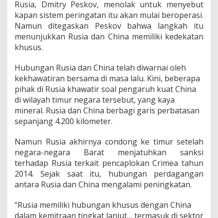
Rusia, Dmitry Peskov, menolak untuk menyebut
n
kapan sistem peringatan itu akan mulai beroperasi.
R
u
Namun ditegaskan Peskov bahwa langkah itu
d
menunjukkan Rusia dan China memiliki kedekatan
a
khusus.
l
Hubungan Rusia dan China telah diwarnai oleh
kekhawatiran bersama di masa lalu. Kini, beberapa
pihak di Rusia khawatir soal pengaruh kuat China
di wilayah timur negara tersebut, yang kaya
mineral. Rusia dan China berbagi garis perbatasan
sepanjang 4.200 kilometer.
Namun Rusia akhirnya condong ke timur setelah
negara-negara Barat menjatuhkan sanksi
terhadap Rusia terkait pencaplokan Crimea tahun
2014. Sejak saat itu, hubungan perdagangan
antara Rusia dan China mengalami peningkatan.
“Rusia memiliki hubungan khusus dengan China
dalam kemitraan tingkat lanjut… termasuk di sektor