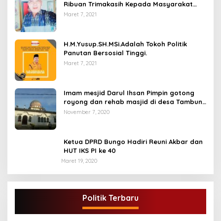
Ribuan Trimakasih Kepada Masyarakat
Pengunjung Dan Pembaca.
Maret 7, 2021
H.M.Yusup.SH.MSi.Adalah Tokoh Politik
Panutan Bersosial Tinggi.
Maret 7, 2021
Imam mesjid Darul Ihsan Pimpin gotong
royong dan rehab masjid di desa Tambun
Arang Kecamatan Sumay, kabupaten tebo
November 7, 2020
Ketua DPRD Bungo Hadiri Reuni Akbar dan
HUT IKS PI ke 40
Maret 19, 2020
DPD Partai Golkar,Muscam Ke-X Dalam
Rangka Pemilihan Ketua PK.
Politik Terbaru
Di BUNGO, POLITIK
|
Juli 5, 2021