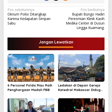
N
Pos sebelumnya
Pos berikutnya
Oknum Polisi Ditangkap
Bupati Bungo Hadiri
a
Karena Kedapatan Simpan
Peresmian Klinik Kasih
v
Sabu
Medika Center di Dusun
Lingga Kuamang.
i
g
Jangan Lewatkan
a
s
i
p
o
s
6 Personel Polda Riau Raih
Ledakan di Depan Gereja
Penghargaan Medali PBB
Katedral Makassar Diduga
Bom Bunuh Diri.