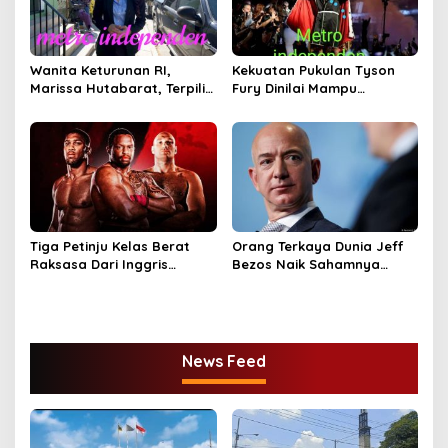
Wanita Keturunan RI,
Kekuatan Pukulan Tyson
Marissa Hutabarat, Terpilih
Fury Dinilai Mampu
Jadi Hakim di New Orleans
Menjatuhkan Master KO
AS
Anthony Joshua
Tiga Petinju Kelas Berat
Orang Terkaya Dunia Jeff
Raksasa Dari Inggris
Bezos Naik Sahamnya
Penguasa Kelas Berat
RP.105 T.Dalam Satu Malam.
Dunia.
News Feed