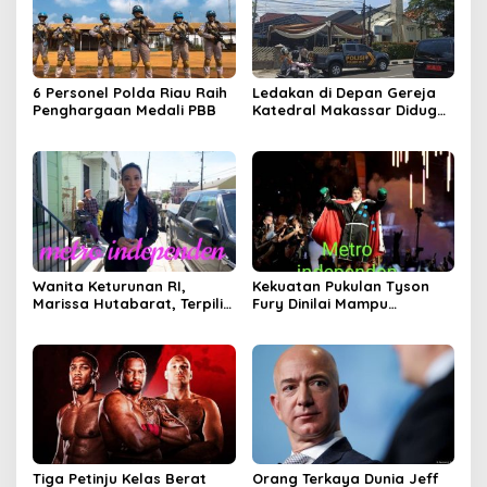
6 Personel Polda Riau Raih
Ledakan di Depan Gereja
Penghargaan Medali PBB
Katedral Makassar Diduga
Bom Bunuh Diri.
Wanita Keturunan RI,
Kekuatan Pukulan Tyson
Marissa Hutabarat, Terpilih
Fury Dinilai Mampu
Jadi Hakim di New Orleans
Menjatuhkan Master KO
AS
Anthony Joshua
Tiga Petinju Kelas Berat
Orang Terkaya Dunia Jeff