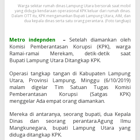
P
Warga sekitar rumah dinas Lampung Utara bersorak saat mobil
K
yang diduga kendaraan operasional KPK keluar dari rumah dinas.
,
Dalam OTT itu, KPK mengamankan Bupati Lampung Utara, AIM, dan
W
dua kepala dinas serta satu orang perantara. (Foto tangkap)
a
r
g
Metro indepnden
–
Setelah diamankan oleh
a
Komisi Pemberantasan Korupsi (KPK), warga
B
Ramai-ramai Merekam, detik-detik saat
e
r
Bupati Lampung Utara Ditangkap KPK.
a
m
Operasi tangkap tangan di Kabupaten Lampung
a
Utara, Provinsi Lampung, Minggu (6/10/2019)
i
malam digelar Tim Satuan Tugas Komisi
-
r
Pemberantasan Korupsi (Satgas KPK)
a
menggelar Ada empat orang diamankan.
m
a
Mereka di antaranya, seorang bupati, dua Kepala
i
Dinas dan seorang perantara.Agung Ilmu
M
e
Mangkunegara, bupati Lampung Utara yang
r
diduga ditangkap KPK.
e