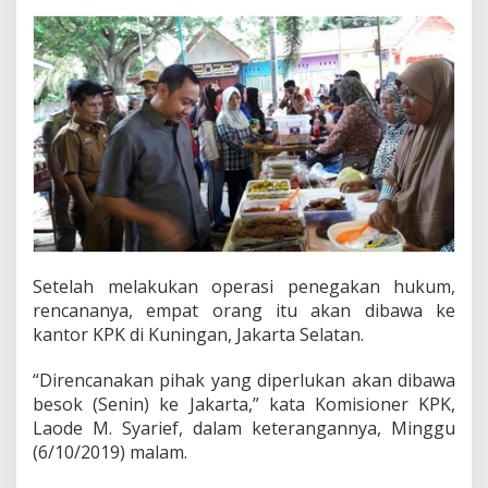
k
a
m
P
a
k
a
i
K
a
m
e
r
a
Setelah melakukan operasi penegakan hukum,
H
P
rencananya, empat orang itu akan dibawa ke
kantor KPK di Kuningan, Jakarta Selatan.
“Direncanakan pihak yang diperlukan akan dibawa
besok (Senin) ke Jakarta,” kata Komisioner KPK,
Laode M. Syarief, dalam keterangannya, Minggu
(6/10/2019) malam.