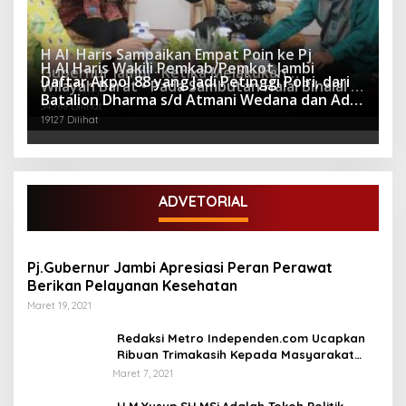
H Al Haris Sampaikan Empat Poin ke Pj
H Al Haris Wakili Pemkab/Pemkot Jambi
Gubernur Jambi · Ketika Melakukan
Daftar Akpol 88 yang Jadi Petinggi Polri, dari
Wilayah Barat • Pada Sambutan Halal Bihalal di
Kunjungan Kerja ke Merangin
64275 Dilihat
Batalion Dharma s/d Atmani Wedana dan Adhi
Gubernuran
34569 Dilihat
Pradana
19127 Dilihat
ADVETORIAL
Pj.Gubernur Jambi Apresiasi Peran Perawat
Berikan Pelayanan Kesehatan
Maret 19, 2021
Redaksi Metro Independen.com Ucapkan
Ribuan Trimakasih Kepada Masyarakat
Pengunjung Dan Pembaca.
Maret 7, 2021