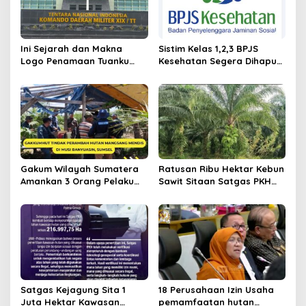
p
o
s
Ini Sejarah dan Makna
Sistim Kelas 1,2,3 BPJS
Logo Penamaan Tuanku
Kesehatan Segera Dihapus,
Tambusai sebagai Nama
Ini Iuran Per 17.Juni 2025
Kodam XIX/TT
Gakum Wilayah Sumatera
Ratusan Ribu Hektar Kebun
Amankan 3 Orang Pelaku
Sawit Sitaan Satgas PKH
Perambah Hutan
Diambilalih.
Satgas Kejagung Sita 1
18 Perusahaan Izin Usaha
Juta Hektar Kawasan
pemamfaatan hutan