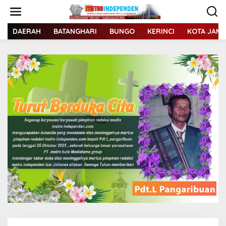
L
e
w
a
DAERAH
BATANGHARI
BUNGO
KERINCI
KOTA JAMB
t
i
k
e
k
o
n
t
e
n