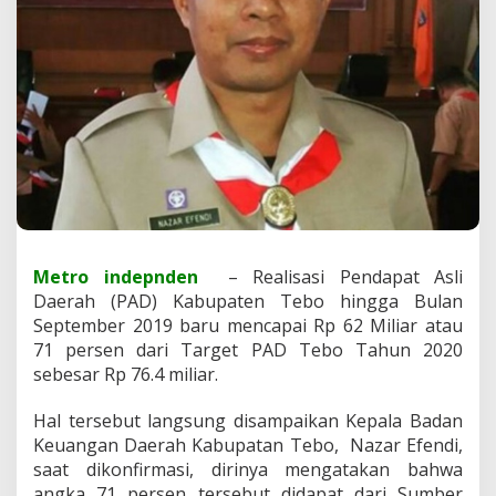
i
s
a
s
i
P
A
D
T
e
b
o
C
a
Metro indepnden
– Realisasi Pendapat Asli
p
Daerah (PAD) Kabupaten Tebo hingga Bulan
a
September 2019 baru mencapai Rp 62 Miliar atau
i
7
71 persen dari Target PAD Tebo Tahun 2020
1
sebesar Rp 76.4 miliar.
P
e
Hal tersebut langsung disampaikan Kepala Badan
r
Keuangan Daerah Kabupatan Tebo, Nazar Efendi,
s
e
saat dikonfirmasi, dirinya mengatakan bahwa
n
angka 71 persen tersebut didapat dari Sumber