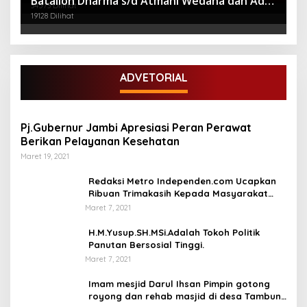
Batalion Dharma s/d Atmani Wedana dan Adhi
Gubernuran
34573 Dilihat
Pradana
19128 Dilihat
ADVETORIAL
Pj.Gubernur Jambi Apresiasi Peran Perawat
Berikan Pelayanan Kesehatan
Maret 19, 2021
Redaksi Metro Independen.com Ucapkan
Ribuan Trimakasih Kepada Masyarakat
Pengunjung Dan Pembaca.
Maret 7, 2021
H.M.Yusup.SH.MSi.Adalah Tokoh Politik
Panutan Bersosial Tinggi.
Maret 7, 2021
Imam mesjid Darul Ihsan Pimpin gotong
royong dan rehab masjid di desa Tambun