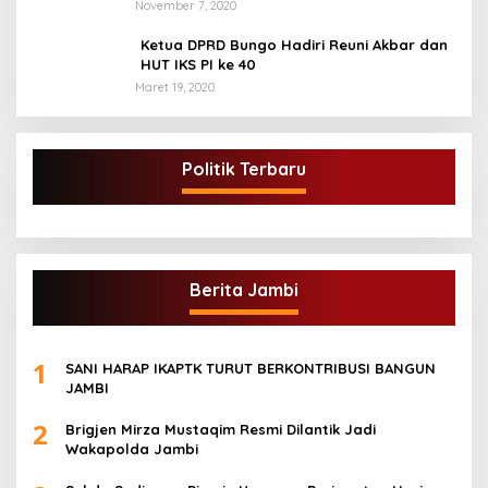
Arang Kecamatan Sumay, kabupaten tebo
November 7, 2020
Ketua DPRD Bungo Hadiri Reuni Akbar dan
HUT IKS PI ke 40
Maret 19, 2020
Politik Terbaru
Berita Jambi
1
SANI HARAP IKAPTK TURUT BERKONTRIBUSI BANGUN
JAMBI
2
Brigjen Mirza Mustaqim Resmi Dilantik Jadi
Wakapolda Jambi