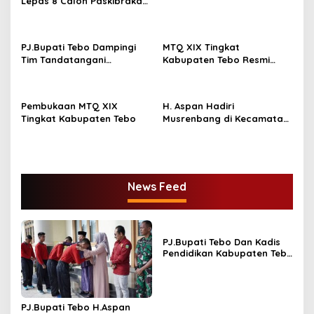
Lepas 8 Calon Paskibraka
Keprovinsi Jambi
PJ.Bupati Tebo Dampingi
MTQ XIX Tingkat
Tim Tandatangani
Kabupaten Tebo Resmi
Perjanjian Kerja Sama
Ditutup Oleh PJ,Bupati Tebo
Dengan UGM Tentang
Aspan ST Rimbo Ilir Jadi
RPJPD 2025 – 2045
Juara Umum
Pembukaan MTQ XIX
H. Aspan Hadiri
Tingkat Kabupaten Tebo
Musrenbang di Kecamatan
Tebo Tengah & Tengah Ilir
News Feed
PJ.Bupati Tebo Dan Kadis
Pendidikan Kabupaten Tebo
Tandatangani MOU
Program GASING
PJ.Bupati Tebo H.Aspan