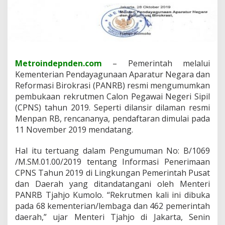
N
S
1
1
N
o
v
Metroindepnden.com
– Pemerintah melalui
e
Kementerian Pendayagunaan Aparatur Negara dan
m
Reformasi Birokrasi (PANRB) resmi mengumumkan
b
pembukaan rekrutmen Calon Pegawai Negeri Sipil
e
r
(CPNS) tahun 2019. Seperti dilansir dilaman resmi
T
Menpan RB, rencananya, pendaftaran dimulai pada
a
11 November 2019 mendatang.
h
u
Hal itu tertuang dalam Pengumuman No: B/1069
n
2
/M.SM.01.00/2019 tentang Informasi Penerimaan
0
CPNS Tahun 2019 di Lingkungan Pemerintah Pusat
1
dan Daerah yang ditandatangani oleh Menteri
9
PANRB Tjahjo Kumolo. “Rekrutmen kali ini dibuka
D
i
pada 68 kementerian/lembaga dan 462 pemerintah
4
daerah,” ujar Menteri Tjahjo di Jakarta, Senin
6