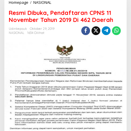
Homepage
/
NASIONAL
R
e
Resmi Dibuka, Pendaftaran CPNS 11
s
m
November Tahun 2019 Di 462 Daerah
i
D
Udinkepsuk
Oktober 29, 2019
NASIONAL
1634 Dilihat
i
b
u
k
a
,
P
e
n
d
a
f
t
a
r
a
n
C
P