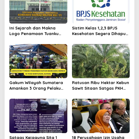
o
s
Ini Sejarah dan Makna
Sistim Kelas 1,2,3 BPJS
Logo Penamaan Tuanku
Kesehatan Segera Dihapus,
Tambusai sebagai Nama
Ini Iuran Per 17.Juni 2025
Kodam XIX/TT
Gakum Wilayah Sumatera
Ratusan Ribu Hektar Kebun
Amankan 3 Orang Pelaku
Sawit Sitaan Satgas PKH
Perambah Hutan
Diambilalih.
Satgas Kejagung Sita 1
18 Perusahaan Izin Usaha