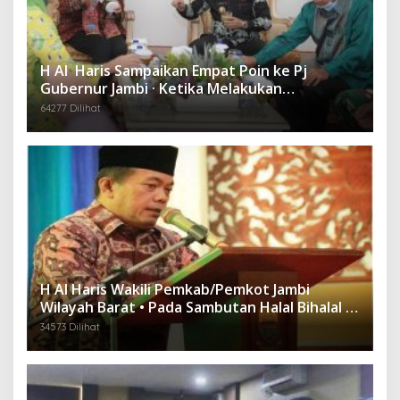
H Al Haris Sampaikan Empat Poin ke Pj
Gubernur Jambi · Ketika Melakukan
Kunjungan Kerja ke Merangin
64277 Dilihat
H Al Haris Wakili Pemkab/Pemkot Jambi
Wilayah Barat • Pada Sambutan Halal Bihalal di
Gubernuran
34573 Dilihat