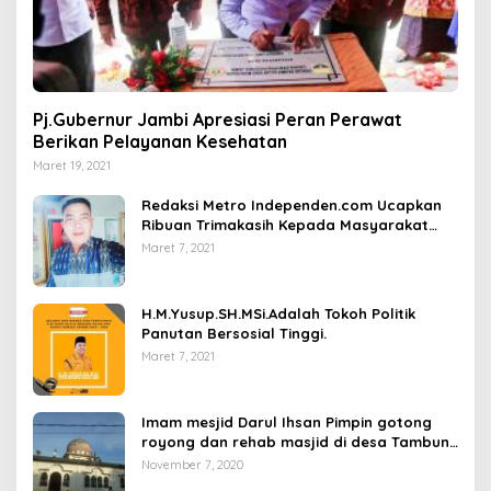
Pj.Gubernur Jambi Apresiasi Peran Perawat
Berikan Pelayanan Kesehatan
Maret 19, 2021
Redaksi Metro Independen.com Ucapkan
Ribuan Trimakasih Kepada Masyarakat
Pengunjung Dan Pembaca.
Maret 7, 2021
H.M.Yusup.SH.MSi.Adalah Tokoh Politik
Panutan Bersosial Tinggi.
Maret 7, 2021
Imam mesjid Darul Ihsan Pimpin gotong
royong dan rehab masjid di desa Tambun
Arang Kecamatan Sumay, kabupaten tebo
November 7, 2020