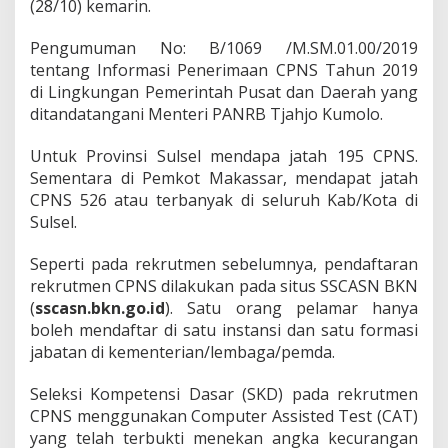
(28/10) kemarin.
2
D
Pengumuman No: B/1069 /M.SM.01.00/2019
a
e
tentang Informasi Penerimaan CPNS Tahun 2019
r
di Lingkungan Pemerintah Pusat dan Daerah yang
a
ditandatangani Menteri PANRB Tjahjo Kumolo.
h
Untuk Provinsi Sulsel mendapa jatah 195 CPNS.
Sementara di Pemkot Makassar, mendapat jatah
CPNS 526 atau terbanyak di seluruh Kab/Kota di
Sulsel.
Seperti pada rekrutmen sebelumnya, pendaftaran
rekrutmen CPNS dilakukan pada situs SSCASN BKN
(
sscasn.bkn.go.id
). Satu orang pelamar hanya
boleh mendaftar di satu instansi dan satu formasi
jabatan di kementerian/lembaga/pemda.
Seleksi Kompetensi Dasar (SKD) pada rekrutmen
CPNS menggunakan Computer Assisted Test (CAT)
yang telah terbukti menekan angka kecurangan