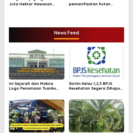
Juta Hektar Kawasan
pemamfaatan hutan
Hutan Sebelum Lebaran
Dicabut Kemenhut
News Feed
Ini Sejarah dan Makna
Sistim Kelas 1,2,3 BPJS
Logo Penamaan Tuanku
Kesehatan Segera Dihapus,
Tambusai sebagai Nama
Ini Iuran Per 17.Juni 2025
Kodam XIX/TT