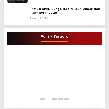
Ketua DPRD Bungo Hadiri Reuni Akbar dan
HUT IKS PI ke 40
Maret 19, 2020
DPD Partai Golkar,Muscam Ke-X Dalam
Rangka Pemilihan Ketua PK.
Politik Terbaru
Di BUNGO, POLITIK
|
Juli 5, 2021
G
A
Di