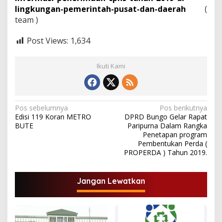
lingkungan-pemerintah-pusat-dan-daerah
(
team )
Post Views:
1,634
Ikuti Kami
N
Pos sebelumnya
Pos berikutnya
Edisi 119 Koran METRO
DPRD Bungo Gelar Rapat
a
BUTE
Paripurna Dalam Rangka
v
Penetapan program
Pembentukan Perda (
i
PROPERDA ) Tahun 2019.
g
a
Jangan Lewatkan
s
i
p