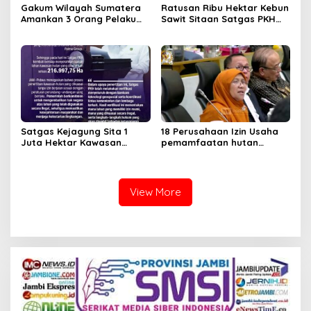
Gakum Wilayah Sumatera
Ratusan Ribu Hektar Kebun
Amankan 3 Orang Pelaku
Sawit Sitaan Satgas PKH
Perambah Hutan
Diambilalih.
Satgas Kejagung Sita 1
18 Perusahaan Izin Usaha
Juta Hektar Kawasan
pemamfaatan hutan
Hutan Sebelum Lebaran
Dicabut Kemenhut
View More