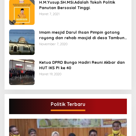
H.M.Yusup.SH.MSi.Adalah Tokoh Politik
Panutan Bersosial Tinggi.
Maret 7, 2021
Imam mesjid Darul Ihsan Pimpin gotong
royong dan rehab masjid di desa Tambun
Arang Kecamatan Sumay, kabupaten tebo
November 7, 2020
Ketua DPRD Bungo Hadiri Reuni Akbar dan
HUT IKS PI ke 40
Maret 19, 2020
Politik Terbaru