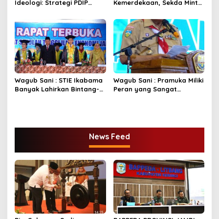
Ideologi: Strategi PDIP
Kemerdekaan, Sekda Minta
dalam Pilkada Jambi 2024
Seluruh Komponen Turut
Membangun Bangsa
Wagub Sani : STIE Ikabama
Wagub Sani : Pramuka Miliki
Banyak Lahirkan Bintang-
Peran yang Sangat
Bintang Pembangunan
Strategis
News Feed