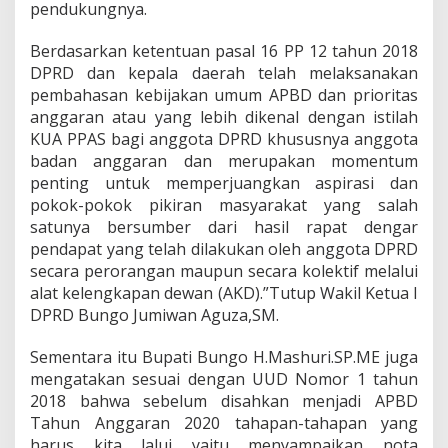
pendukungnya.
n
p
Berdasarkan ketentuan pasal 16 PP 12 tahun 2018
e
r
DPRD dan kepala daerah telah melaksanakan
d
pembahasan kebijakan umum APBD dan prioritas
a
anggaran atau yang lebih dikenal dengan istilah
A
KUA PPAS bagi anggota DPRD khususnya anggota
P
badan anggaran dan merupakan momentum
B
D
penting untuk memperjuangkan aspirasi dan
T
pokok-pokok pikiran masyarakat yang salah
h
satunya bersumber dari hasil rapat dengar
.
pendapat yang telah dilakukan oleh anggota DPRD
A
n
secara perorangan maupun secara kolektif melalui
g
alat kelengkapan dewan (AKD).”Tutup Wakil Ketua I
g
DPRD Bungo Jumiwan Aguza,SM.
a
r
Sementara itu Bupati Bungo H.Mashuri.SP.ME juga
a
n
mengatakan sesuai dengan UUD Nomor 1 tahun
2
2018 bahwa sebelum disahkan menjadi APBD
0
Tahun Anggaran 2020 tahapan-tahapan yang
2
harus kita lalui yaitu menyampaikan nota