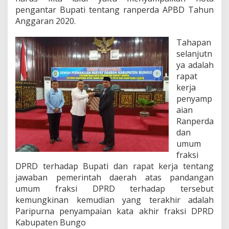
0
pengantar Bupati tentang ranperda APBD Tahun
D
a
Anggaran 2020.
n
R
Tahapan
a
selanjutn
n
ya adalah
p
e
rapat
r
kerja
d
penyamp
a
aian
l
a
Ranperda
i
dan
n
umum
n
fraksi
y
DPRD terhadap Bupati dan rapat kerja tentang
a
d
jawaban pemerintah daerah atas pandangan
i
umum fraksi DPRD terhadap tersebut
r
kemungkinan kemudian yang terakhir adalah
u
Paripurna penyampaian kata akhir fraksi DPRD
a
n
Kabupaten Bungo