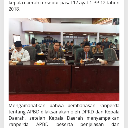
kepala daerah tersebut pasal 17 ayat 1 PP 12 tahun
a
2018.
n
t
a
r
B
u
p
a
t
i
B
u
n
g
o
t
e
n
t
Mengamanatkan bahwa pembahasan ranperda
a
tentang APBD dilaksanakan oleh DPRD dan Kepala
n
g
Daerah, setelah Kepala Daerah menyampaikan
R
ranperda APBD beserta penjelasan dan
a