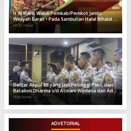
H Al Haris Wakili Pemkab/Pemkot Jambi
Wilayah Barat • Pada Sambutan Halal Bihalal di
Gubernuran
34575 Dilihat
Daftar Akpol 88 yang Jadi Petinggi Polri, dari
Batalion Dharma s/d Atmani Wedana dan Adhi
Pradana
19128 Dilihat
ADVETORIAL