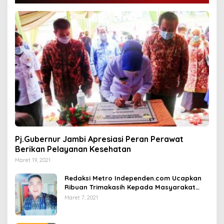
Pj.Gubernur Jambi Apresiasi Peran Perawat
Berikan Pelayanan Kesehatan
Maret 19, 2021
Redaksi Metro Independen.com Ucapkan
Ribuan Trimakasih Kepada Masyarakat
Pengunjung Dan Pembaca.
Maret 7, 2021