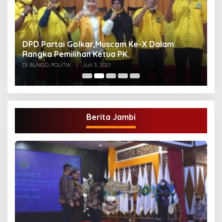
DPD Partai Golkar,Muscam Ke-X Dalam
G
Rangka Pemilihan Ketua PK.
A
Di BUNGO, POLITIK
|
Juli 5, 2021
Di
Berita Jambi