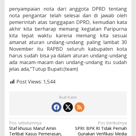
g
r
penyampaian nota dari anggota DPRD tentang
a
nota pengantar telah selesai dan di jawab oleh
p
pemerintah atas tanggapan DPRD, kemudian kata
a
t
akhir kita berharap memang kegiatan Paripurna
p
kita tepat waktu karena memang kita sesuai
a
amanat aturan undang-undang paling lambat 30
r
November itu RAPBD seluruh kabupaten kota
i
harus sudah bisa ya dalam aturan undang-undang
p
u
ada macam-macam dan undang-undang itu sudah
r
jelas ada,”Tutup Bupati.(team)
n
a
Post Views:
1,544
D
P
R
Ikuti Kami
D
B
u
n
g
N
Pos sebelumnya
Pos berikutnya
o
Staf khusus Maruf Amin
SPRI: BPK RI Tidak Pernah
a
Terlibat Kasus Pemerasan,
Gunakan Verifikasi Media