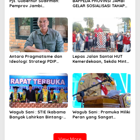
Pjs. Gubernur Sudirman:
BAPPEDA PROVINSI JAMBI
Pemprov Jambi
GELAR SOSIALISASI TAHAP
Berkomitmen Dukung
RBP “PEMERINTAH PROVINSI
Pertumbuhan Ekonomi
JAMBI BERKOMITMEN
Hijau
MENGIMPLEMENTASIKAN
REDD+”
Antara Pragmatisme dan
Lepas Jalan Santai HUT
Ideologi: Strategi PDIP
Kemerdekaan, Sekda Minta
dalam Pilkada Jambi 2024
Seluruh Komponen Turut
Membangun Bangsa
Wagub Sani : STIE Ikabama
Wagub Sani : Pramuka Miliki
Banyak Lahirkan Bintang-
Peran yang Sangat
Bintang Pembangunan
Strategis
View More