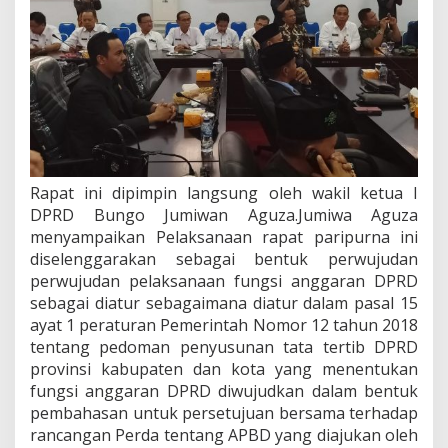
i
p
u
r
m
a
p
e
n
y
Rapat ini dipimpin langsung oleh wakil ketua I
a
m
DPRD Bungo Jumiwan Aguza.Jumiwa Aguza
p
menyampaikan Pelaksanaan rapat paripurna ini
a
diselenggarakan sebagai bentuk perwujudan
i
perwujudan pelaksanaan fungsi anggaran DPRD
a
n
sebagai diatur sebagaimana diatur dalam pasal 15
n
ayat 1 peraturan Pemerintah Nomor 12 tahun 2018
o
tentang pedoman penyusunan tata tertib DPRD
t
provinsi kabupaten dan kota yang menentukan
a
fungsi anggaran DPRD diwujudkan dalam bentuk
p
e
pembahasan untuk persetujuan bersama terhadap
n
rancangan Perda tentang APBD yang diajukan oleh
g