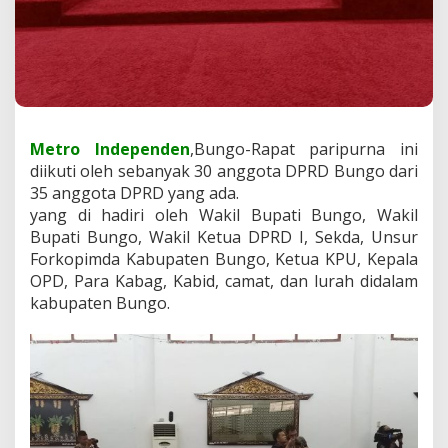
a
h
(
D
P
R
D
)
Metro Independen
,Bungo-Rapat paripurna ini
M
diikuti oleh sebanyak 30 anggota DPRD Bungo dari
e
n
35 anggota DPRD yang ada.
g
yang di hadiri oleh Wakil Bupati Bungo, Wakil
g
Bupati Bungo, Wakil Ketua DPRD I, Sekda, Unsur
e
Forkopimda Kabupaten Bungo, Ketua KPU, Kepala
l
OPD, Para Kabag, Kabid, camat, dan lurah didalam
a
r
kabupaten Bungo.
r
a
p
a
t
p
a
r