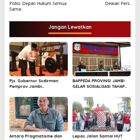
v
Polisi: Depan Hukum Semua
Dewan Pers.
Sama.
i
g
Jangan Lewatkan
a
s
i
p
o
s
Pjs. Gubernur Sudirman:
BAPPEDA PROVINSI JAMBI
Pemprov Jambi
GELAR SOSIALISASI TAHAP
Berkomitmen Dukung
RBP “PEMERINTAH PROVINSI
Pertumbuhan Ekonomi
JAMBI BERKOMITMEN
Hijau
MENGIMPLEMENTASIKAN
REDD+”
Antara Pragmatisme dan
Lepas Jalan Santai HUT