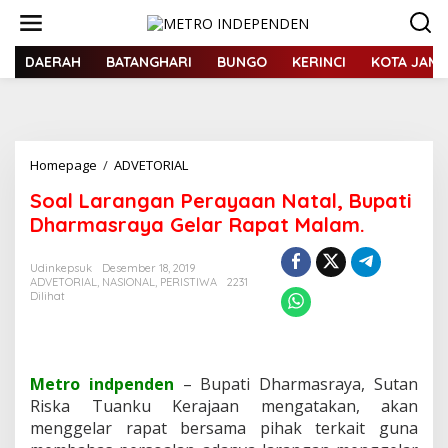
L
e
w
a
DAERAH
BATANGHARI
BUNGO
KERINCI
KOTA JAMB
t
i
k
e
k
Homepage
/
ADVETORIAL
S
o
o
n
Soal Larangan Perayaan Natal, Bupati
a
t
l
Dharmasraya Gelar Rapat Malam.
e
L
n
a
Udinkepsuk
Desember 18, 2019
r
ADVETORIAL
,
NASIONAL
,
PERISTIWA
2231
a
Dilihat
n
g
a
n
P
Metro indpenden
– Bupati Dharmasraya, Sutan
e
Riska Tuanku Kerajaan mengatakan, akan
r
menggelar rapat bersama pihak terkait guna
a