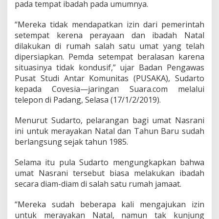
pada tempat ibadah pada umumnya.
y
a
G
“Mereka tidak mendapatkan izin dari pemerintah
e
setempat kerena perayaan dan ibadah Natal
l
dilakukan di rumah salah satu umat yang telah
a
dipersiapkan. Pemda setempat beralasan karena
r
R
situasinya tidak kondusif,” ujar Badan Pengawas
a
Pusat Studi Antar Komunitas (PUSAKA), Sudarto
p
kepada Covesia—jaringan Suara.com melalui
a
telepon di Padang, Selasa (17/1/2/2019).
t
M
a
Menurut Sudarto, pelarangan bagi umat Nasrani
l
ini untuk merayakan Natal dan Tahun Baru sudah
a
berlangsung sejak tahun 1985.
m
.
Selama itu pula Sudarto mengungkapkan bahwa
umat Nasrani tersebut biasa melakukan ibadah
secara diam-diam di salah satu rumah jamaat.
“Mereka sudah beberapa kali mengajukan izin
untuk merayakan Natal, namun tak kunjung