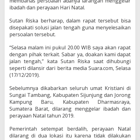
membahas persoalan adanya larangan menggelar
y
ibadah dan perayaan Hari Natal.
a
a
n
Sutan Riska berharap, dalam rapat tersebut bisa
N
disepakati solusi jalan tengah guna menyelesaikan
a
persoalan tersebut.
t
a
l
“Selasa malam ini pukul 20.00 WIB saya akan rapat
,
dengan pihak terkait. Sabar ya, doakan kami dapat
B
jalan tengah,” kata Sutan Riska saat dihubungi
u
seperti dilansir dari berita media Suara.com, Selasa
p
(17/12/2019).
a
t
i
Sebelumnya dikabarkan seluruh umat Kristiani di
D
Sungai Tambang, Kabupaten Sijunjung dan Jorong
h
Kampung Baru, Kabupaten Dharmasraya,
a
Sumatera Barat, dilarang menggelar ibadah dan
r
m
perayaan Natal tahun 2019.
a
s
Pemerintah setempat berdalih, perayaan Natal
r
dilarang di dua lokasi itu karena tidak dilakukan
a