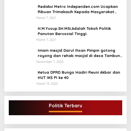
Redaksi Metro Independen.com Ucapkan
Ribuan Trimakasih Kepada Masyarakat
Pengunjung Dan Pembaca.
Maret 7, 2021
H.M.Yusup.SH.MSi.Adalah Tokoh Politik
Panutan Bersosial Tinggi.
Maret 7, 2021
Imam mesjid Darul Ihsan Pimpin gotong
royong dan rehab masjid di desa Tambun
Arang Kecamatan Sumay, kabupaten tebo
November 7, 2020
Ketua DPRD Bungo Hadiri Reuni Akbar dan
HUT IKS PI ke 40
Maret 19, 2020
Politik Terbaru