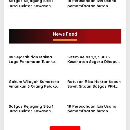
Satgas Kejagung Sita 1
18 Perusahaan Izin Usaha
Juta Hektar Kawasan
pemamfaatan hutan
Hutan Sebelum Lebaran
Dicabut Kemenhut
News Feed
Ini Sejarah dan Makna
Sistim Kelas 1,2,3 BPJS
Logo Penamaan Tuanku
Kesehatan Segera Dihapus,
Tambusai sebagai Nama
Ini Iuran Per 17.Juni 2025
Kodam XIX/TT
Gakum Wilayah Sumatera
Ratusan Ribu Hektar Kebun
Amankan 3 Orang Pelaku
Sawit Sitaan Satgas PKH
Perambah Hutan
Diambilalih.
Satgas Kejagung Sita 1
18 Perusahaan Izin Usaha
Juta Hektar Kawasan
pemamfaatan hutan
Hutan Sebelum Lebaran
Dicabut Kemenhut