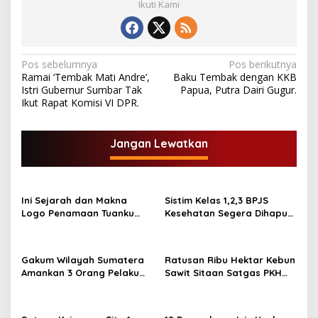
Ikuti Kami
N
Pos sebelumnya
Pos berikutnya
Ramai ‘Tembak Mati Andre’,
Baku Tembak dengan KKB
a
Istri Gubernur Sumbar Tak
Papua, Putra Dairi Gugur.
v
Ikut Rapat Komisi VI DPR.
i
g
Jangan Lewatkan
a
s
Ini Sejarah dan Makna
Sistim Kelas 1,2,3 BPJS
i
Logo Penamaan Tuanku
Kesehatan Segera Dihapus,
p
Tambusai sebagai Nama
Ini Iuran Per 17.Juni 2025
Kodam XIX/TT
o
Gakum Wilayah Sumatera
Ratusan Ribu Hektar Kebun
s
Amankan 3 Orang Pelaku
Sawit Sitaan Satgas PKH
Perambah Hutan
Diambilalih.