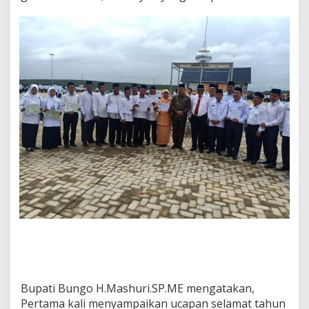
(
H
A
B
)
K
e
-
7
4
.
Bupati Bungo H.Mashuri.SP.ME mengatakan,
Pertama kali menyampaikan ucapan selamat tahun