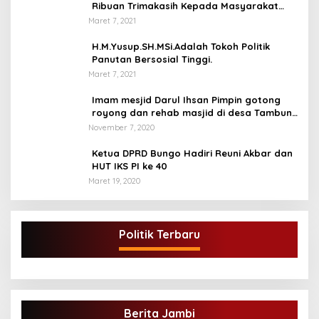
Ribuan Trimakasih Kepada Masyarakat
Pengunjung Dan Pembaca.
Maret 7, 2021
H.M.Yusup.SH.MSi.Adalah Tokoh Politik
Panutan Bersosial Tinggi.
Maret 7, 2021
Imam mesjid Darul Ihsan Pimpin gotong
royong dan rehab masjid di desa Tambun
Arang Kecamatan Sumay, kabupaten tebo
November 7, 2020
Ketua DPRD Bungo Hadiri Reuni Akbar dan
HUT IKS PI ke 40
Maret 19, 2020
Politik Terbaru
Berita Jambi