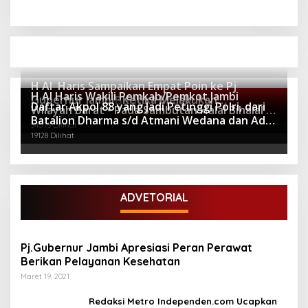
H Al Haris Sampaikan Empat Poin ke Pj
H Al Haris Wakili Pemkab/Pemkot Jambi
Gubernur Jambi · Ketika Melakukan
Berita Populer
Daftar Akpol 88 yang Jadi Petinggi Polri, dari
Wilayah Barat • Pada Sambutan Halal Bihalal di
Kunjungan Kerja ke Merangin
64278 Dilihat
Batalion Dharma s/d Atmani Wedana dan Adhi
Gubernuran
34573 Dilihat
Pradana
19128 Dilihat
ADVETORIAL
Pj.Gubernur Jambi Apresiasi Peran Perawat
Berikan Pelayanan Kesehatan
Maret 19, 2021
Redaksi Metro Independen.com Ucapkan