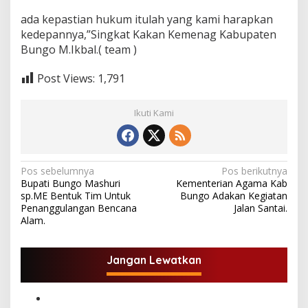
ada kepastian hukum itulah yang kami harapkan
kedepannya,”Singkat Kakan Kemenag Kabupaten
Bungo M.Ikbal.( team )
Post Views:
1,791
Ikuti Kami
N
Pos sebelumnya
Pos berikutnya
Bupati Bungo Mashuri
Kementerian Agama Kab
a
sp.ME Bentuk Tim Untuk
Bungo Adakan Kegiatan
v
Penanggulangan Bencana
Jalan Santai.
Alam.
i
g
Jangan Lewatkan
a
s