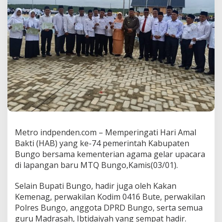
d
i
r
i
U
p
a
c
a
r
a
H
a
r
i
Metro indpenden.com – Memperingati Hari Amal
A
Bakti (HAB) yang ke-74 pemerintah Kabupaten
m
Bungo bersama kementerian agama gelar upacara
a
di lapangan baru MTQ Bungo,Kamis(03/01).
l
B
h
Selain Bupati Bungo, hadir juga oleh Kakan
a
Kemenag, perwakilan Kodim 0416 Bute, perwakilan
k
Polres Bungo, anggota DPRD Bungo, serta semua
t
guru Madrasah, Ibtidaiyah yang sempat hadir.
i