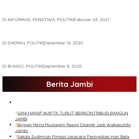
Gugatan Pilgub Jambi, Saksi Cek Endra-Ratu Akui Bisa Nyoblos
Meski Tak Ada e-KTP
Di INFORMASI, PERISTIWA, POLITIK
|
Februari 24, 2021
Real Count Hampir 100 Persen, Hasil Rekapitulasi KPU Jambi
Haris – Sani Unggul 38.0,%
Di DAERAH, POLITIK
|
Desember 16, 2020
Hamas-Apri Hari Ini,Pemeriksaan Kesehatan Di RSUD Raden
Mattaher
Di BUNGO, POLITIK
|
September 8, 2020
Berita Jambi
1
SANI HARAP IKAPTK TURUT BERKONTRIBUSI BANGUN
JAMBI
2
Brigjen Mirza Mustaqim Resmi Dilantik Jadi Wakapolda
Jambi
3
Sekda Sudirman Pimpin Upacara Peringatan Hari Bela