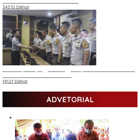
Sambutan Halal Bihalal di Gubernuran
34570 Dilihat
Daftar Akpol 88 yang Jadi Petinggi Polri, dari Batalion Dharma s/d
Atmani Wedana dan Adhi Pradana
19127 Dilihat
ADVETORIAL