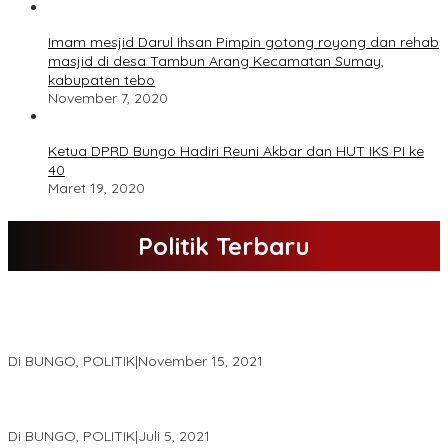
Imam mesjid Darul Ihsan Pimpin gotong royong dan rehab
masjid di desa Tambun Arang Kecamatan Sumay,
kabupaten tebo
November 7, 2020
Ketua DPRD Bungo Hadiri Reuni Akbar dan HUT IKS PI ke
40
Maret 19, 2020
Politik Terbaru
DPD Partai Nasdem Kab Bungo Gelar Acara Peringatan HUT Ke-
10.Bertajuk Dengan Tema”Membawa Gerakan Perubahan”
Di BUNGO, POLITIK
|
November 15, 2021
DPD Partai Golkar,Muscam Ke-X Dalam Rangka Pemilihan Ketua
PK.
Di BUNGO, POLITIK
|
Juli 5, 2021