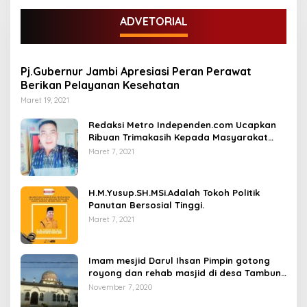
ADVETORIAL
Pj.Gubernur Jambi Apresiasi Peran Perawat
Berikan Pelayanan Kesehatan
Maret 19, 2021
Redaksi Metro Independen.com Ucapkan
Ribuan Trimakasih Kepada Masyarakat
Pengunjung Dan Pembaca.
Maret 7, 2021
H.M.Yusup.SH.MSi.Adalah Tokoh Politik
Panutan Bersosial Tinggi.
Maret 7, 2021
Imam mesjid Darul Ihsan Pimpin gotong
royong dan rehab masjid di desa Tambun
Arang Kecamatan Sumay, kabupaten tebo
November 7, 2020