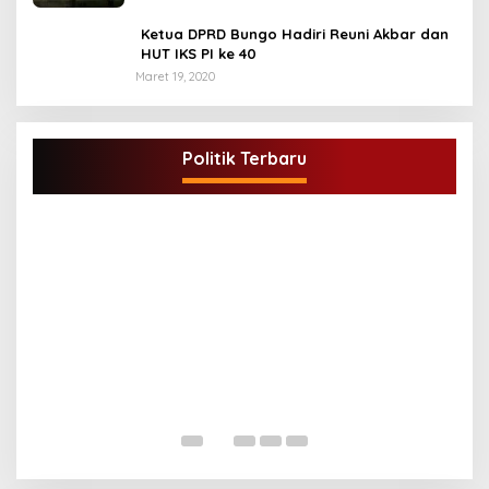
Ketua DPRD Bungo Hadiri Reuni Akbar dan
HUT IKS PI ke 40
Maret 19, 2020
DPD Partai Golkar,Muscam Ke-X Dalam
Rangka Pemilihan Ketua PK.
Politik Terbaru
Di BUNGO, POLITIK
|
Juli 5, 2021
G
A
Di