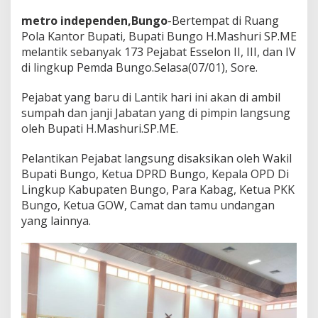
,
metro independen,Bungo
-Bertempat di Ruang
I
I
Pola Kantor Bupati, Bupati Bungo H.Mashuri SP.ME
I
melantik sebanyak 173 Pejabat Esselon II, III, dan IV
,
di lingkup Pemda Bungo.Selasa(07/01), Sore.
d
a
Pejabat yang baru di Lantik hari ini akan di ambil
n
I
sumpah dan janji Jabatan yang di pimpin langsung
V
oleh Bupati H.Mashuri.SP.ME.
.
Pelantikan Pejabat langsung disaksikan oleh Wakil
Bupati Bungo, Ketua DPRD Bungo, Kepala OPD Di
Lingkup Kabupaten Bungo, Para Kabag, Ketua PKK
Bungo, Ketua GOW, Camat dan tamu undangan
yang lainnya.