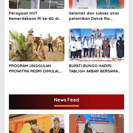
Perayaan HUT
Selamat dan sukses atas
Kemerdekaan RI ke-80 di
pelantikan Datuk Rio
Dusun Lingga Kuamang.
Sumber Harapan
PROGRAM UNGGULAN
BUPATI BUNGO HADIRI
PROWITRA RESMI DIMULAI,
TABLIGH AKBAR BERSAMA
BUPATI BUNGO TANAM
USTADZ ABDUL SOMAD
PERDANA BIBIT SAWIT
News Feed