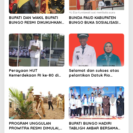
BUPATI DAN WAKIL BUPATI
BUNDA PAUD KABUPATEN
BUNGO RESMI DIKUKUHKAN
BUNGO BUKA SOSIALISASI
SEBAGAI PAYUANG PANJI
WAJIB BELAJAR 13 TAHUN
BUNDO KANDUNG
Perayaan HUT
Selamat dan sukses atas
Kemerdekaan RI ke-80 di
pelantikan Datuk Rio
Dusun Lingga Kuamang.
Sumber Harapan
PROGRAM UNGGULAN
BUPATI BUNGO HADIRI
PROWITRA RESMI DIMULAI,
TABLIGH AKBAR BERSAMA
BUPATI BUNGO TANAM
USTADZ ABDUL SOMAD