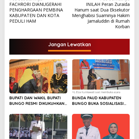
N
FACHRORI DIANUGERAHI
INILAH Peran Zuraida
a
PENGHARGAAN PEMBINA
Hanum saat Dua Eksekutor
v
KABUPATEN DAN KOTA
Menghabisi Suaminya Hakim
PEDULI HAM
Jamaluddin di Rumah
i
Korban
g
a
Jangan Lewatkan
s
i
p
o
s
BUPATI DAN WAKIL BUPATI
BUNDA PAUD KABUPATEN
BUNGO RESMI DIKUKUHKAN
BUNGO BUKA SOSIALISASI
SEBAGAI PAYUANG PANJI
WAJIB BELAJAR 13 TAHUN
BUNDO KANDUNG