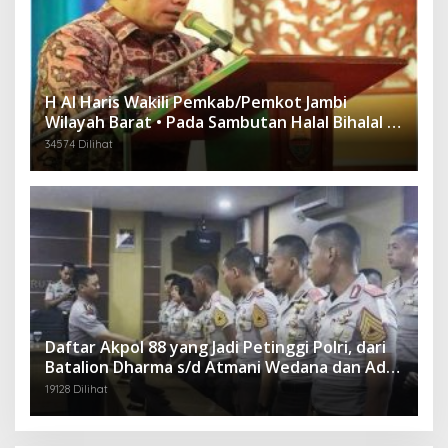
H Al Haris Wakili Pemkab/Pemkot Jambi
Wilayah Barat • Pada Sambutan Halal Bihalal di
Gubernuran
34574 Dilihat
Daftar Akpol 88 yang Jadi Petinggi Polri, dari
Batalion Dharma s/d Atmani Wedana dan Adhi
Pradana
19128 Dilihat