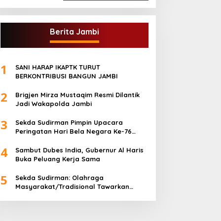
Berita Jambi
1
SANI HARAP IKAPTK TURUT
BERKONTRIBUSI BANGUN JAMBI
2
Brigjen Mirza Mustaqim Resmi Dilantik
Jadi Wakapolda Jambi
3
Sekda Sudirman Pimpin Upacara
Peringatan Hari Bela Negara Ke-76
Tahun 2024
4
Sambut Dubes India, Gubernur Al Haris
Buka Peluang Kerja Sama
5
Sekda Sudirman: Olahraga
Masyarakat/Tradisional Tawarkan
Kebersamaan dan Kebugaran Jasmani
untuk Semua Golongan