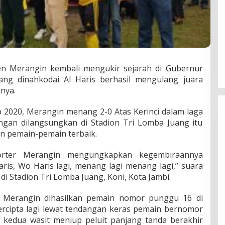
n Merangin kembali mengukir sejarah di Gubernur
ang dinahkodai Al Haris berhasil mengulang juara
nya.
DPD Partai Nasdem Kab Bungo
Gelar Acara Peringatan HUT Ke-
 2020, Merangin menang 2-0 Atas Kerinci dalam laga
10.Bertajuk Dengan
Di BUNGO, POLITIK
|
November 15, 2021
dingan dilangsungkan di Stadion Tri Lomba Juang itu
Tema”Membawa Gerakan
 pemain-pemain terbaik.
Perubahan”
orter Merangin mengungkapkan kegembiraannya
ris, Wo Haris lagi, menang lagi menang lagi,” suara
i Stadion Tri Lomba Juang, Koni, Kota Jambi.
a Merangin dihasilkan pemain nomor punggu 16 di
 tercipta lagi lewat tendangan keras pemain bernomor
kedua wasit meniup peluit panjang tanda berakhir