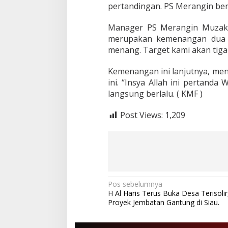
pertandingan. PS Merangin berh
n
2
0
Manager PS Merangin Muzaki
2
merupakan kemenangan dua ka
0
menang. Target kami akan tiga 
.
Kemenangan ini lanjutnya, me
ini. “Insya Allah ini pertanda
langsung berlalu. ( KMF )
Post Views:
1,209
N
Pos sebelumnya
H Al Haris Terus Buka Desa Terisolir
a
Proyek Jembatan Gantung di Siau.
v