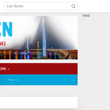
tutup
ORE
H
+ More