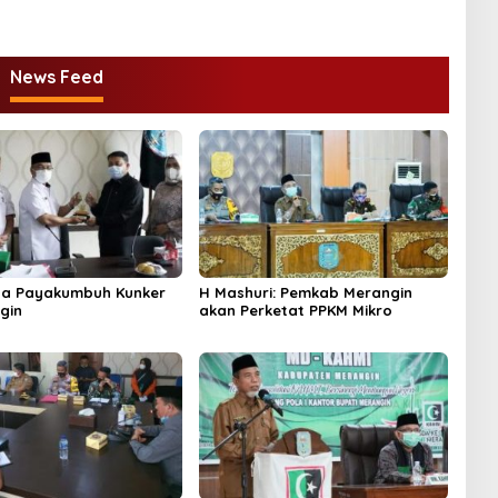
News Feed
ta Payakumbuh Kunker
H Mashuri: Pemkab Merangin
gin
akan Perketat PPKM Mikro