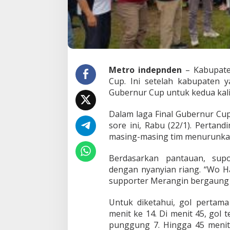
g
u
k
i
r
J
u
Metro indepnden
– Kabupate
a
r
Cup. Ini setelah kabupaten y
a
Gubernur Cup untuk kedua kali
G
u
Dalam laga Final Gubernur Cup
b
sore ini, Rabu (22/1). Pertan
e
r
masing-masing tim menurunkan
n
u
Berdasarkan pantauan, sup
r
dengan nyanyian riang. “Wo Ha
C
supporter Merangin bergaung d
u
p
T
Untuk diketahui, gol pertam
a
menit ke 14. Di menit 45, gol
h
punggung 7. Hingga 45 menit 
u