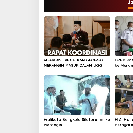
i
J
g
a
s
i
p
o
s
AL-HARIS TARGETKAN GEOPARK
DPRD Ko
MERANGIN MASUK DALAM UGG
ke Meran
Walikota Bengkulu Silaturahmi ke
H Al Hari
Merangin
Pernyata