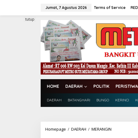
L
e
Jumat, 7 Agustus 2026
Terms of Service
RED
w
a
tutup
t
i
k
e
k
o
n
t
e
n
HOME
DAERAH
POLITIK
PERISTIWA
DAERAH
BATANGHARI
BUNGO
KERINCI
K
Homepage
/
DAERAH
/
MERANGIN
K
a