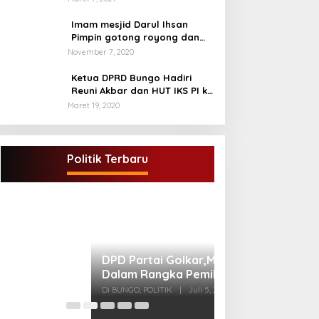
Imam mesjid Darul Ihsan
Pimpin gotong royong dan
rehab masjid di desa Tambun
November 7, 2020
Arang Kecamatan Sumay,
kabupaten tebo
Ketua DPRD Bungo Hadiri
Reuni Akbar dan HUT IKS PI ke
40
Maret 19, 2020
DPD Partai Golkar,Muscam Ke-X
Dalam Rangka Pemilihan Ketua PK.
Politik Terbaru
Di BUNGO, POLITIK
|
Juli 5, 2021
Gugatan Pilgub J
Endra-Ratu Akui 
Meski Tak Ada e
Di INFORMASI, PERISTIWA
2021