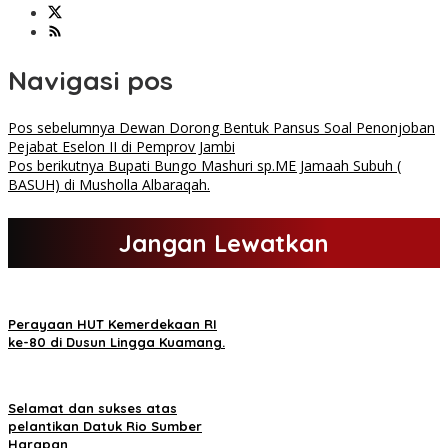
Navigasi pos
Pos sebelumnya
Dewan Dorong Bentuk Pansus Soal Penonjoban
Pejabat Eselon II di Pemprov Jambi
Pos berikutnya
Bupati Bungo Mashuri sp.ME Jamaah Subuh (
BASUH) di Musholla Albaraqah.
Jangan Lewatkan
Perayaan HUT Kemerdekaan RI
ke-80 di Dusun Lingga Kuamang.
Selamat dan sukses atas
pelantikan Datuk Rio Sumber
Harapan