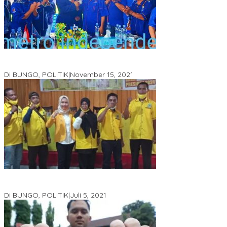
DPD Partai Nasdem Kab Bungo Gelar Acara Peringatan HUT Ke-
10.Bertajuk Dengan Tema”Membawa Gerakan Perubahan”
Di BUNGO, POLITIK
|
November 15, 2021
DPD Partai Golkar,Muscam Ke-X Dalam Rangka Pemilihan Ketua
PK.
Di BUNGO, POLITIK
|
Juli 5, 2021