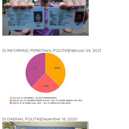
Gugatan Pilgub Jambi, Saksi Cek Endra-Ratu Akui Bisa Nyoblos
Meski Tak Ada e-KTP
Di INFORMASI, PERISTIWA, POLITIK
|
Februari 24, 2021
Real Count Hampir 100 Persen, Hasil Rekapitulasi KPU Jambi
Haris – Sani Unggul 38.0,%
Di DAERAH, POLITIK
|
Desember 16, 2020