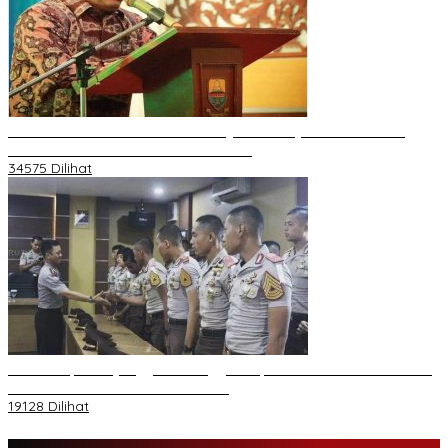
H Al Haris Wakili Pemkab/Pemkot Jambi Wilayah Barat • Pada
Sambutan Halal Bihalal di Gubernuran
34575 Dilihat
Daftar Akpol 88 yang Jadi Petinggi Polri, dari Batalion Dharma s/d
Atmani Wedana dan Adhi Pradana
19128 Dilihat