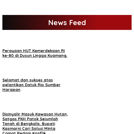
News Feed
Perayaan HUT Kemerdekaan RI
ke-80 di Dusun Lingga Kuamang.
Selamat dan sukses atas
pelantikan Datuk Rio Sumber
Harapan
Disinyalir Masuk Kawasan Hutan,
Satgas PKH Patok Sejumlah
Tanah di Bengkalis. Bupati
Kasmarni Cari Solusi Minta
Camat Redam Konflik