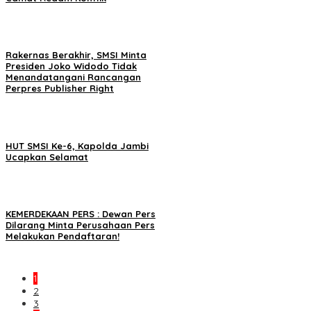
Rakernas Berakhir, SMSI Minta
Presiden Joko Widodo Tidak
Menandatangani Rancangan
Perpres Publisher Right
HUT SMSI Ke-6, Kapolda Jambi
Ucapkan Selamat
KEMERDEKAAN PERS : Dewan Pers
Dilarang Minta Perusahaan Pers
Melakukan Pendaftaran!
1
2
3