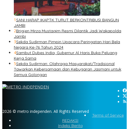
1
SANI HARAP IKAPTK TURUT BERKONTRIBUSI BANGUN
JAMBI
2
Brigjen Mirza Mustaqim Resmi Dilantik Jadi Wakapolda
Jambi
3
Sekda Sudirman Pimpin Upacara Peringatan Hari Bela
Negara Ke-76 Tahun 2024
4
Sambut Dubes India, Gubernur Al Haris Buka Peluang
Kerja Sama
5
Sekda Sudirman: Olahraga Masyarakat/Tradisional
Tawarkan Kebersamaan dan Kebugaran Jasmani untuk
Semua Golongan
2026 © metro independen. All Rights Reserved
Terms of Service
REDAKSI
Indeks Berita