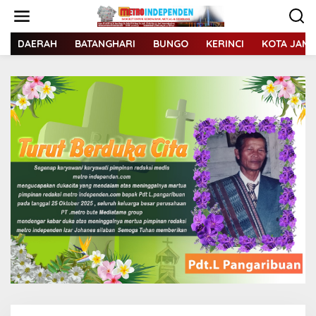
L
e
w
a
DAERAH
BATANGHARI
BUNGO
KERINCI
KOTA JAMB
t
i
k
e
k
o
n
t
e
n