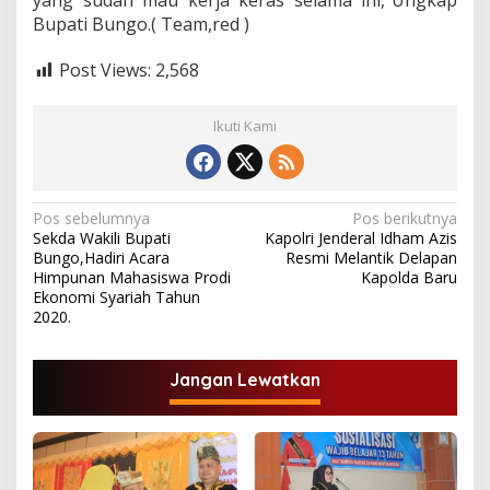
yang sudah mau kerja keras selama ini,”Ungkap
Bupati Bungo.( Team,red )
Post Views:
2,568
Ikuti Kami
N
Pos sebelumnya
Pos berikutnya
Sekda Wakili Bupati
Kapolri Jenderal Idham Azis
a
Bungo,Hadiri Acara
Resmi Melantik Delapan
v
Himpunan Mahasiswa Prodi
Kapolda Baru
Ekonomi Syariah Tahun
i
2020.
g
a
Jangan Lewatkan
s
i
p