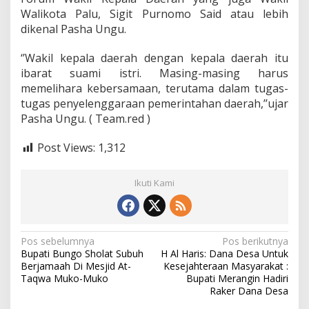
h
Walikota Palu, Sigit Purnomo Said atau lebih
T
dikenal Pasha Ungu.
e
r
‘’Wakil kepala daerah dengan kepala daerah itu
e
ibarat suami istri. Masing-masing harus
a
l
memelihara kebersamaan, terutama dalam tugas-
i
tugas penyelenggaraan pemerintahan daerah,’’ujar
s
Pasha Ungu. ( Team.red )
a
s
Post Views:
1,312
i
Ikuti Kami
N
Pos sebelumnya
Pos berikutnya
Bupati Bungo Sholat Subuh
H Al Haris: Dana Desa Untuk
a
Berjamaah Di Mesjid At-
Kesejahteraan Masyarakat :
v
Taqwa Muko-Muko
Bupati Merangin Hadiri
Raker Dana Desa
i