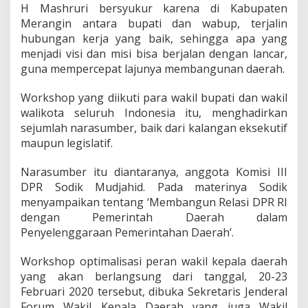
H Mashruri bersyukur karena di Kabupaten
g
g
Merangin antara bupati dan wabup, terjalin
a
hubungan kerja yang baik, sehingga apa yang
P
menjadi visi dan misi bisa berjalan dengan lancar,
r
guna mempercepat lajunya membangunan daerah.
o
g
r
Workshop yang diikuti para wakil bupati dan wakil
a
walikota seluruh Indonesia itu, menghadirkan
m
sejumlah narasumber, baik dari kalangan eksekutif
P
maupun legislatif.
e
m
b
Narasumber itu diantaranya, anggota Komisi III
a
DPR Sodik Mudjahid. Pada materinya Sodik
n
menyampaikan tentang ‘Membangun Relasi DPR RI
g
dengan Pemerintah Daerah dalam
u
Penyelenggaraan Pemerintahan Daerah’.
n
a
n
Workshop optimalisasi peran wakil kepala daerah
M
yang akan berlangsung dari tanggal, 20-23
u
Februari 2020 tersebut, dibuka Sekretaris Jenderal
d
Forum Wakil Kepala Daerah yang juga Wakil
a