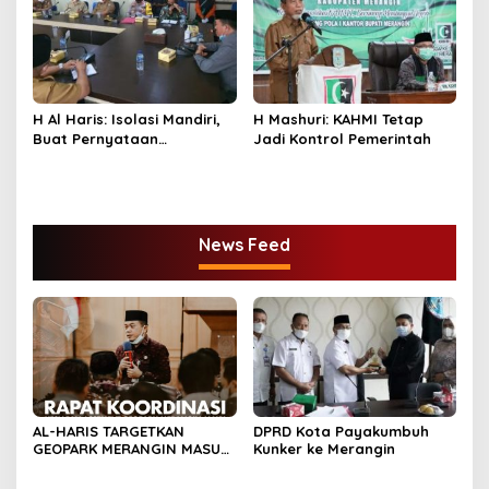
H Al Haris: Isolasi Mandiri,
H Mashuri: KAHMI Tetap
Buat Pernyataan
Jadi Kontrol Pemerintah
Bermaterai
News Feed
AL-HARIS TARGETKAN
DPRD Kota Payakumbuh
GEOPARK MERANGIN MASUK
Kunker ke Merangin
DALAM UGG