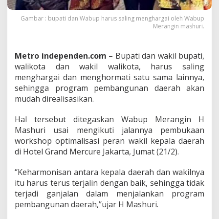
r
u
Gambar : bupati dan Wabup harus saling menghargai oleh Wabup
s
Merangin mashuri.
S
a
l
Metro independen.com
– Bupati dan wakil bupati,
i
walikota dan wakil walikota, harus saling
n
g
menghargai dan menghormati satu sama lainnya,
M
sehingga program pembangunan daerah akan
e
mudah direalisasikan.
n
g
Hal tersebut ditegaskan Wabup Merangin H
h
a
Mashuri usai mengikuti jalannya pembukaan
r
workshop optimalisasi peran wakil kepala daerah
g
di Hotel Grand Mercure Jakarta, Jumat (21/2).
a
i
‘’Keharmonisan antara kepala daerah dan wakilnya
,
S
itu harus terus terjalin dengan baik, sehingga tidak
e
terjadi ganjalan dalam menjalankan program
h
pembangunan daerah,’’ujar H Mashuri.
i
n