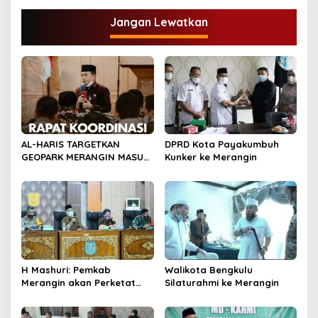
g
Jangan Lewatkan
a
s
i
p
o
s
AL-HARIS TARGETKAN
DPRD Kota Payakumbuh
GEOPARK MERANGIN MASUK
Kunker ke Merangin
DALAM UGG
H Mashuri: Pemkab
Walikota Bengkulu
Merangin akan Perketat
Silaturahmi ke Merangin
PPKM Mikro