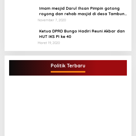
Imam mesjid Darul Ihsan Pimpin gotong
royong dan rehab masjid di desa Tambun
Arang Kecamatan Sumay, kabupaten tebo
November 7, 2020
Ketua DPRD Bungo Hadiri Reuni Akbar dan
HUT IKS PI ke 40
Maret 19, 2020
DPD Partai Golkar,Muscam Ke-X Dalam
Rangka Pemilihan Ketua PK.
Politik Terbaru
Di BUNGO, POLITIK
|
Juli 5, 2021
G
A