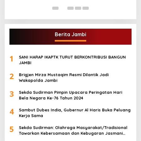
Di
Berita Jambi
1
SANI HARAP IKAPTK TURUT BERKONTRIBUSI BANGUN
JAMBI
2
Brigjen Mirza Mustaqim Resmi Dilantik Jadi
Wakapolda Jambi
3
Sekda Sudirman Pimpin Upacara Peringatan Hari
Bela Negara Ke-76 Tahun 2024
4
Sambut Dubes India, Gubernur Al Haris Buka Peluang
Kerja Sama
5
Sekda Sudirman: Olahraga Masyarakat/Tradisional
Tawarkan Kebersamaan dan Kebugaran Jasmani
untuk Semua Golongan