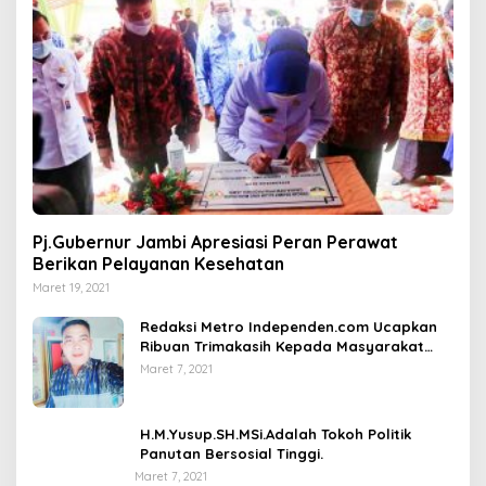
Pj.Gubernur Jambi Apresiasi Peran Perawat
Berikan Pelayanan Kesehatan
Maret 19, 2021
Redaksi Metro Independen.com Ucapkan
Ribuan Trimakasih Kepada Masyarakat
Pengunjung Dan Pembaca.
Maret 7, 2021
H.M.Yusup.SH.MSi.Adalah Tokoh Politik
Panutan Bersosial Tinggi.
Maret 7, 2021