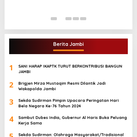
A
Di
Berita Jambi
1
SANI HARAP IKAPTK TURUT BERKONTRIBUSI BANGUN
JAMBI
2
Brigjen Mirza Mustaqim Resmi Dilantik Jadi
Wakapolda Jambi
3
Sekda Sudirman Pimpin Upacara Peringatan Hari
Bela Negara Ke-76 Tahun 2024
4
Sambut Dubes India, Gubernur Al Haris Buka Peluang
Kerja Sama
5
Sekda Sudirman: Olahraga Masyarakat/Tradisional