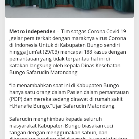
b
u
p
a
t
Metro independen
– Tim satgas Corona Covid 19
e
n
,gelar pers terkait dengan maraknya virus Corona
B
di Indonesia Untuk di Kabupaten Bungo sendiri
u
hingga Jum’at (29/03) mencapai 188 kasus dengan
n
pemantauan yang tidak terpantau hal ini di
g
o
katakan langsung oleh kepala Dinas Kesehatan
g
Bungo Safarudin Matondang.
e
l
“Ia menambahkan saat ini di Kabupaten Bungo
a
hanya satu orang dalam Pasien dalam pemantauan
r
k
(PDP) dan mereka sedang dirawat di rumah sakit
o
H.Hanafie Bungo,”Ujar Safarudin Matondang.
n
f
Safarudin menghimbau kepada seluruh
e
masyarakat Kabupaten Bungo biasakan cuci
r
e
tangan dengan menggunakan sabun, dan
n