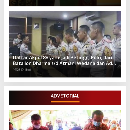
Daftar Akpol 88 yang Jadi Petinggi Polri, dari
Batalion Dharma s/d Atmani Wedana dan Adhi
Pradana
19128 Dilihat
ADVETORIAL