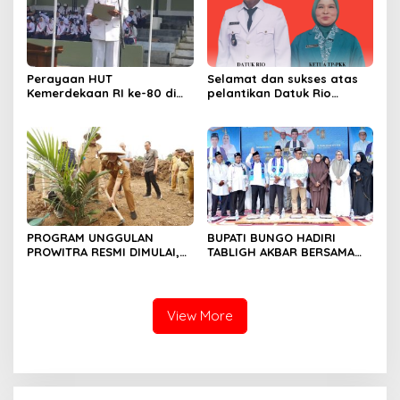
Perayaan HUT
Selamat dan sukses atas
Kemerdekaan RI ke-80 di
pelantikan Datuk Rio
Dusun Lingga Kuamang.
Sumber Harapan
PROGRAM UNGGULAN
BUPATI BUNGO HADIRI
PROWITRA RESMI DIMULAI,
TABLIGH AKBAR BERSAMA
BUPATI BUNGO TANAM
USTADZ ABDUL SOMAD
PERDANA BIBIT SAWIT
View More