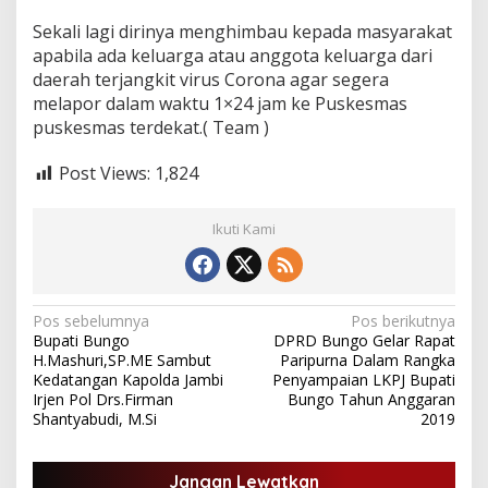
y
Sekali lagi dirinya menghimbau kepada masyarakat
a
apabila ada keluarga atau anggota keluarga dari
V
i
daerah terjangkit virus Corona agar segera
r
melapor dalam waktu 1×24 jam ke Puskesmas
u
puskesmas terdekat.( Team )
s
C
Post Views:
1,824
o
r
o
Ikuti Kami
n
a
D
i
I
N
Pos sebelumnya
Pos berikutnya
n
Bupati Bungo
DPRD Bungo Gelar Rapat
a
d
H.Mashuri,SP.ME Sambut
Paripurna Dalam Rangka
o
v
Kedatangan Kapolda Jambi
Penyampaian LKPJ Bupati
n
Irjen Pol Drs.Firman
Bungo Tahun Anggaran
e
i
Shantyabudi, M.Si
2019
s
g
i
a
a
Jangan Lewatkan
.