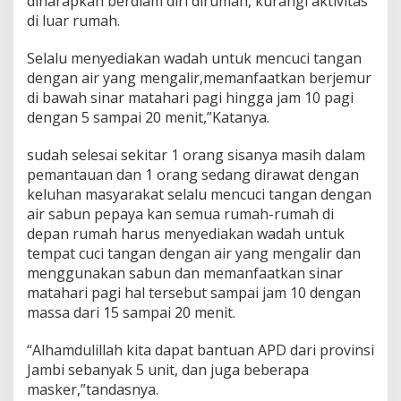
diharapkan berdiam diri dirumah, kurangi aktivitas
s
di luar rumah.
i
p
Selalu menyediakan wadah untuk mencuci tangan
e
r
dengan air yang mengalir,memanfaatkan berjemur
s
di bawah sinar matahari pagi hingga jam 10 pagi
T
dengan 5 sampai 20 menit,”Katanya.
e
r
sudah selesai sekitar 1 orang sisanya masih dalam
k
a
pemantauan dan 1 orang sedang dirawat dengan
i
keluhan masyarakat selalu mencuci tangan dengan
t
air sabun pepaya kan semua rumah-rumah di
D
depan rumah harus menyediakan wadah untuk
e
tempat cuci tangan dengan air yang mengalir dan
n
g
menggunakan sabun dan memanfaatkan sinar
a
matahari pagi hal tersebut sampai jam 10 dengan
n
massa dari 15 sampai 20 menit.
M
a
“Alhamdulillah kita dapat bantuan APD dari provinsi
r
a
Jambi sebanyak 5 unit, dan juga beberapa
k
masker,”tandasnya.
n