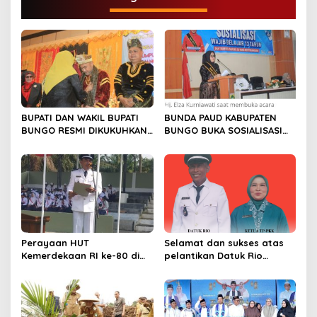
s
i
p
o
s
BUPATI DAN WAKIL BUPATI
BUNDA PAUD KABUPATEN
BUNGO RESMI DIKUKUHKAN
BUNGO BUKA SOSIALISASI
SEBAGAI PAYUANG PANJI
WAJIB BELAJAR 13 TAHUN
BUNDO KANDUNG
Perayaan HUT
Selamat dan sukses atas
Kemerdekaan RI ke-80 di
pelantikan Datuk Rio
Dusun Lingga Kuamang.
Sumber Harapan