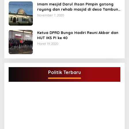
Imam mesjid Darul Ihsan Pimpin gotong
royong dan rehab masjid di desa Tambun
Arang Kecamatan Sumay, kabupaten tebo
November 7, 2020
Ketua DPRD Bungo Hadiri Reuni Akbar dan
HUT IKS PI ke 40
Maret 19, 2020
DPD Partai Golkar,Muscam Ke-X Dalam
Rangka Pemilihan Ketua PK.
Politik Terbaru
Di BUNGO, POLITIK
|
Juli 5, 2021
G