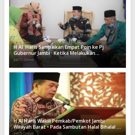
H Al Haris Sampaikan Empat Poin ke Pj
Gubernur Jambi · Ketika Melakukan
Kunjungan Kerja ke Merangin
64277 Dilihat
H Al Haris Wakili Pemkab/Pemkot Jambi
Wilayah Barat • Pada Sambutan Halal Bihalal di
Gubernuran
34573 Dilihat