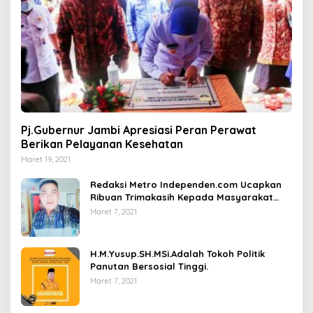
Pj.Gubernur Jambi Apresiasi Peran Perawat
Berikan Pelayanan Kesehatan
Maret 19, 2021
Redaksi Metro Independen.com Ucapkan
Ribuan Trimakasih Kepada Masyarakat
Pengunjung Dan Pembaca.
Maret 7, 2021
H.M.Yusup.SH.MSi.Adalah Tokoh Politik
Panutan Bersosial Tinggi.
Maret 7, 2021