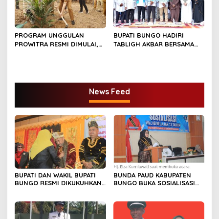
PROGRAM UNGGULAN
BUPATI BUNGO HADIRI
PROWITRA RESMI DIMULAI,
TABLIGH AKBAR BERSAMA
BUPATI BUNGO TANAM
USTADZ ABDUL SOMAD
PERDANA BIBIT SAWIT
News Feed
BUPATI DAN WAKIL BUPATI
BUNDA PAUD KABUPATEN
BUNGO RESMI DIKUKUHKAN
BUNGO BUKA SOSIALISASI
SEBAGAI PAYUANG PANJI
WAJIB BELAJAR 13 TAHUN
BUNDO KANDUNG