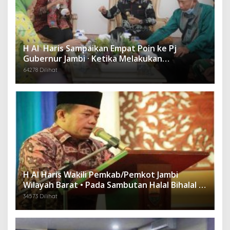
H Al Haris Sampaikan Empat Poin ke Pj
Gubernur Jambi · Ketika Melakukan
Kunjungan Kerja ke Merangin
64278 Dilihat
H Al Haris Wakili Pemkab/Pemkot Jambi
Wilayah Barat • Pada Sambutan Halal Bihalal di
Gubernuran
34573 Dilihat