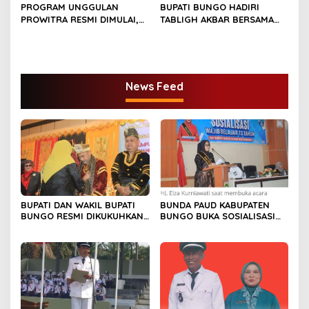
PROGRAM UNGGULAN
BUPATI BUNGO HADIRI
PROWITRA RESMI DIMULAI,
TABLIGH AKBAR BERSAMA
BUPATI BUNGO TANAM
USTADZ ABDUL SOMAD
PERDANA BIBIT SAWIT
News Feed
BUPATI DAN WAKIL BUPATI
BUNDA PAUD KABUPATEN
BUNGO RESMI DIKUKUHKAN
BUNGO BUKA SOSIALISASI
SEBAGAI PAYUANG PANJI
WAJIB BELAJAR 13 TAHUN
BUNDO KANDUNG