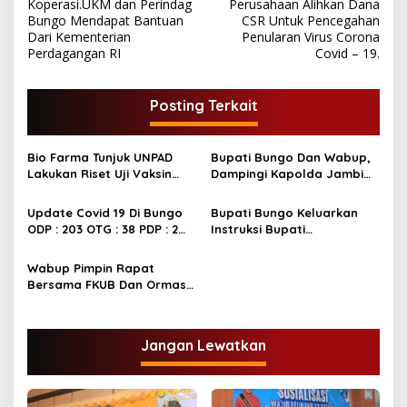
a
Koperasi.UKM dan Perindag
Perusahaan Alihkan Dana
v
Bungo Mendapat Bantuan
CSR Untuk Pencegahan
Dari Kementerian
Penularan Virus Corona
i
Perdagangan RI
Covid – 19.
g
a
Posting Terkait
s
i
Bio Farma Tunjuk UNPAD
Bupati Bungo Dan Wabup,
p
Lakukan Riset Uji Vaksin
Dampingi Kapolda Jambi
Covid-19 Di Indonesia
Tinjau Posko Covid-19
o
Update Covid 19 Di Bungo
Bupati Bungo Keluarkan
s
ODP : 203 OTG : 38 PDP : 2
Instruksi Bupati
Positif: 2
Pelaksanaan Empat Paket
Kebijakan Siaga Darurat
Wabup Pimpin Rapat
Corona Covid – 19.
Bersama FKUB Dan Ormas
Terkait Virus Corona Covid-
19
Jangan Lewatkan