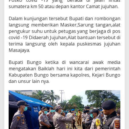
Posko covid -19 yang berada di jalan lintas
i
sumatera km 50 atau depan kantor Camat jujuhan.
d
-
Dalam kunjungan tersebut Bupati dan rombongan
1
langsung memberikan Masker,Sarung tangan,alat
9
D
pengukur suhu untuk petugas yang berjaga di pos
i
covid -19 Didaerah Jujuhan,Alat bantuan tersebut di
P
terima langsung oleh kepala puskesmas jujuhan
e
Masajaya.
r
b
a
Bupati Bungo ketika di wancarai awak media
t
mengatakan Baiklah hari ini kita dari pemerintah
a
Kabupaten Bungo bersama kapolres, Kejari Bungo
s
dan unsur lain nya.
a
n
k
e
c
a
m
a
t
a