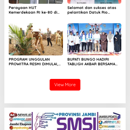
Perayaan HUT
Selamat dan sukses atas
Kemerdekaan RI ke-80 di
pelantikan Datuk Rio
Dusun Lingga Kuamang.
Sumber Harapan
PROGRAM UNGGULAN
BUPATI BUNGO HADIRI
PROWITRA RESMI DIMULAI,
TABLIGH AKBAR BERSAMA
BUPATI BUNGO TANAM
USTADZ ABDUL SOMAD
PERDANA BIBIT SAWIT
View More