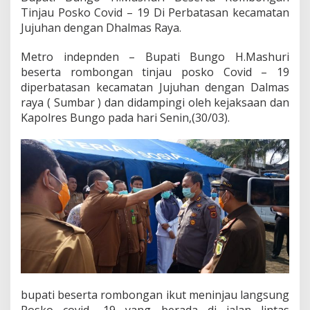
t
Tinjau Posko Covid – 19 Di Perbatasan kecamatan
a
Jujuhan dengan Dhalmas Raya.
R
o
Metro indepnden – Bupati Bungo H.Mashuri
m
b
beserta rombongan tinjau posko Covid – 19
o
diperbatasan kecamatan Jujuhan dengan Dalmas
n
raya ( Sumbar ) dan didampingi oleh kejaksaan dan
g
Kapolres Bungo pada hari Senin,(30/03).
a
n
T
i
n
j
a
u
P
o
s
k
o
C
bupati beserta rombongan ikut meninjau langsung
o
v