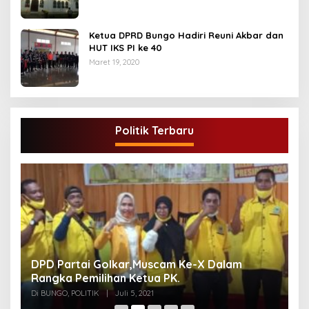
Ketua DPRD Bungo Hadiri Reuni Akbar dan
HUT IKS PI ke 40
Maret 19, 2020
Politik Terbaru
DPD Partai Golkar,Muscam Ke-X Dalam
G
Rangka Pemilihan Ketua PK.
A
Di BUNGO, POLITIK
|
Juli 5, 2021
Di