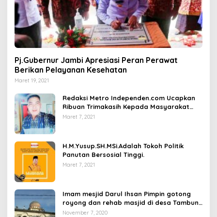
Pj.Gubernur Jambi Apresiasi Peran Perawat
Berikan Pelayanan Kesehatan
Maret 19, 2021
Redaksi Metro Independen.com Ucapkan
Ribuan Trimakasih Kepada Masyarakat
Pengunjung Dan Pembaca.
Maret 7, 2021
H.M.Yusup.SH.MSi.Adalah Tokoh Politik
Panutan Bersosial Tinggi.
Maret 7, 2021
Imam mesjid Darul Ihsan Pimpin gotong
royong dan rehab masjid di desa Tambun
Arang Kecamatan Sumay, kabupaten tebo
November 7, 2020