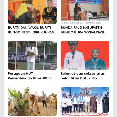
BUPATI DAN WAKIL BUPATI
BUNDA PAUD KABUPATEN
BUNGO RESMI DIKUKUHKAN
BUNGO BUKA SOSIALISASI
SEBAGAI PAYUANG PANJI
WAJIB BELAJAR 13 TAHUN
BUNDO KANDUNG
Perayaan HUT
Selamat dan sukses atas
Kemerdekaan RI ke-80 di
pelantikan Datuk Rio
Dusun Lingga Kuamang.
Sumber Harapan