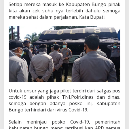
Setiap mereka masuk ke Kabupaten Bungo pihak
.
kita akan cek suhu nya terlebih dahulu semoga
mereka sehat dalam perjalanan, Kata Bupati.
Untuk unsur yang jaga piket terdiri dari satgas pos
covid-19 adalah pihak TNI.Polri.dinas dan dinas,
semoga dengan adanya posko ini, Kabupaten
Bungo terhindari dari virus Covid-19.
Selain meninjau posko Covid-19, pemerintah
kabupaten bungo meng retribusi kan APD semua