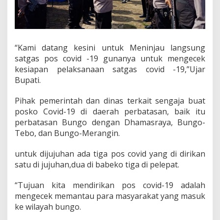
n
J
u
j
u
“Kami datang kesini untuk Meninjau langsung
h
satgas pos covid -19 gunanya untuk mengecek
a
kesiapan pelaksanaan satgas covid -19,”Ujar
n
d
Bupati.
e
n
Pihak pemerintah dan dinas terkait sengaja buat
g
posko Covid-19 di daerah perbatasan, baik itu
a
perbatasan Bungo dengan Dhamasraya, Bungo-
n
D
Tebo, dan Bungo-Merangin.
h
a
untuk dijujuhan ada tiga pos covid yang di dirikan
l
satu di jujuhan,dua di babeko tiga di pelepat.
m
a
s
“Tujuan kita mendirikan pos covid-19 adalah
R
mengecek memantau para masyarakat yang masuk
a
ke wilayah bungo.
y
a