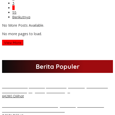
3
…
55
Berikutnya
No More Posts Available.
No more pages to load.
View More
Berita Populer
H Al Haris Sampaikan Empat Poin ke Pj Gubernur Jambi · Ketika
Melakukan Kunjungan Kerja ke Merangin
64280 Dilihat
H Al Haris Wakili Pemkab/Pemkot Jambi Wilayah Barat • Pada
Sambutan Halal Bihalal di Gubernuran