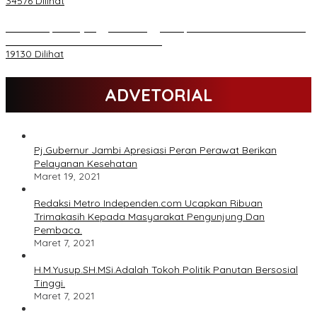
34576 Dilihat
Daftar Akpol 88 yang Jadi Petinggi Polri, dari Batalion Dharma s/d
Atmani Wedana dan Adhi Pradana
19130 Dilihat
ADVETORIAL
Pj.Gubernur Jambi Apresiasi Peran Perawat Berikan
Pelayanan Kesehatan
Maret 19, 2021
Redaksi Metro Independen.com Ucapkan Ribuan
Trimakasih Kepada Masyarakat Pengunjung Dan
Pembaca.
Maret 7, 2021
H.M.Yusup.SH.MSi.Adalah Tokoh Politik Panutan Bersosial
Tinggi.
Maret 7, 2021