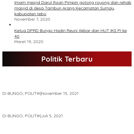
Imam mesjid Darul Ihsan Pimpin gotong royong dan rehab
masjid di desa Tambun Arang Kecamatan Sumay,
kabupaten tebo
November 7, 2020
Ketua DPRD Bungo Hadiri Reuni Akbar dan HUT IKS PI ke
40
Maret 19, 2020
Politik Terbaru
DPD Partai Nasdem Kab Bungo Gelar Acara Peringatan HUT Ke-
10.Bertajuk Dengan Tema”Membawa Gerakan Perubahan”
Di BUNGO, POLITIK
|
November 15, 2021
DPD Partai Golkar,Muscam Ke-X Dalam Rangka Pemilihan Ketua
PK.
Di BUNGO, POLITIK
|
Juli 5, 2021
Gugatan Pilgub Jambi, Saksi Cek Endra-Ratu Akui Bisa Nyoblos
Meski Tak Ada e-KTP