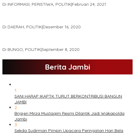
Di INFORMASI, PERISTIWA, POLITIK
|
Februari 24, 2021
Real Count Hampir 100 Persen, Hasil Rekapitulasi KPU Jambi
Haris – Sani Unggul 38.0,%
Di DAERAH, POLITIK
|
Desember 16, 2020
Hamas-Apri Hari Ini,Pemeriksaan Kesehatan Di RSUD Raden
Mattaher
Di BUNGO, POLITIK
|
September 8, 2020
Berita Jambi
1
SANI HARAP IKAPTK TURUT BERKONTRIBUSI BANGUN
JAMBI
2
Brigjen Mirza Mustaqim Resmi Dilantik Jadi Wakapolda
Jambi
3
Sekda Sudirman Pimpin Upacara Peringatan Hari Bela