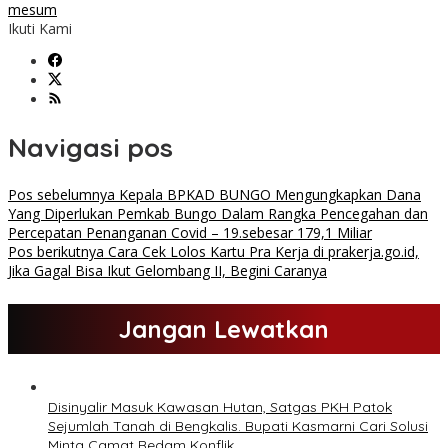
mesum
Ikuti Kami
Navigasi pos
Pos sebelumnya
Kepala BPKAD BUNGO Mengungkapkan Dana
Yang Diperlukan Pemkab Bungo Dalam Rangka Pencegahan dan
Percepatan Penanganan Covid – 19.sebesar 179,1 Miliar
Pos berikutnya
Cara Cek Lolos Kartu Pra Kerja di prakerja.go.id,
Jika Gagal Bisa Ikut Gelombang II, Begini Caranya
Jangan Lewatkan
Disinyalir Masuk Kawasan Hutan, Satgas PKH Patok
Sejumlah Tanah di Bengkalis. Bupati Kasmarni Cari Solusi
Minta Camat Redam Konflik