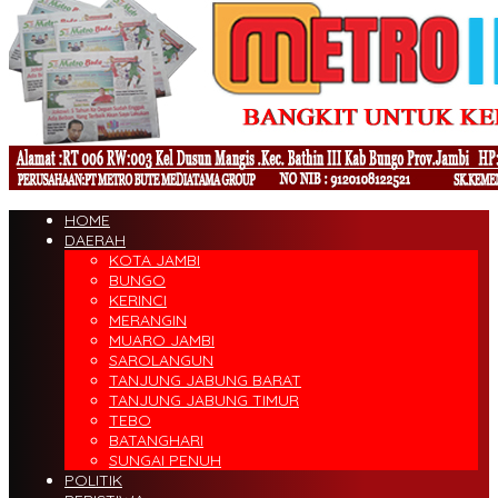
HOME
DAERAH
KOTA JAMBI
BUNGO
KERINCI
MERANGIN
MUARO JAMBI
SAROLANGUN
TANJUNG JABUNG BARAT
TANJUNG JABUNG TIMUR
TEBO
BATANGHARI
SUNGAI PENUH
POLITIK