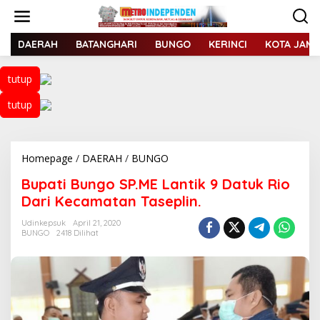
L
e
w
a
DAERAH
BATANGHARI
BUNGO
KERINCI
KOTA JAMB
t
i
tutup
k
e
tutup
k
o
n
t
Homepage
/
DAERAH
/
BUNGO
B
e
u
n
Bupati Bungo SP.ME Lantik 9 Datuk Rio
p
a
Dari Kecamatan Taseplin.
t
i
Udinkepsuk
April 21, 2020
BUNGO
2418 Dilihat
B
u
n
g
o
S
P