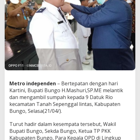
.
M
E
L
a
n
t
i
k
9
D
a
t
u
k
Metro independen
– Bertepatan dengan hari
R
Kartini, Bupati Bungo H.Mashuri,SP.ME melantik
i
dan mengambil sumpah kepada 9 Datuk Rio
o
kecamatan Tanah Sepenggal lintas, Kabupaten
D
a
Bungo, Selasa(21/04/).
r
i
Turut hadir dalam kesempata tersebut, Wakil
K
Bupati Bungo, Sekda Bungo, Ketua TP PKK
e
Kabupaten Bungo, Para Kepala OPD di Lingkup
c