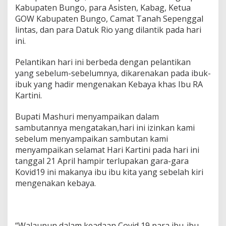
a
Kabupaten Bungo, para Asisten, Kabag, Ketua
m
GOW Kabupaten Bungo, Camat Tanah Sepenggal
a
lintas, dan para Datuk Rio yang dilantik pada hari
t
ini.
a
n
T
Pelantikan hari ini berbeda dengan pelantikan
a
yang sebelum-sebelumnya, dikarenakan pada ibuk-
s
ibuk yang hadir mengenakan Kebaya khas Ibu RA
e
Kartini.
p
l
i
Bupati Mashuri menyampaikan dalam
n
sambutannya mengatakan,hari ini izinkan kami
.
sebelum menyampaikan sambutan kami
menyampaikan selamat Hari Kartini pada hari ini
tanggal 21 April hampir terlupakan gara-gara
Kovid19 ini makanya ibu ibu kita yang sebelah kiri
mengenakan kebaya.
“Walaupun dalam keadaan Covid 19 para ibu-ibu