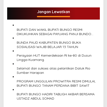
g
a
Jangan Lewatkan
s
i
p
BUPATI DAN WAKIL BUPATI BUNGO RESMI
o
DIKUKUHKAN SEBAGAI PAYUANG PANJI BUNDO
KANDUNG
s
BUNDA PAUD KABUPATEN BUNGO BUKA
SOSIALISASI WAJIB BELAJAR 13 TAHUN
Perayaan HUT Kemerdekaan RI ke-80 di Dusun
Lingga Kuamang.
Selamat dan sukses atas pelantikan Datuk Rio
Sumber Harapan
PROGRAM UNGGULAN PROWITRA RESMI DIMULAI,
BUPATI BUNGO TANAM PERDANA BIBIT SAWIT
BUPATI BUNGO HADIRI TABLIGH AKBAR BERSAMA
USTADZ ABDUL SOMAD