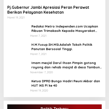
Pj.Gubernur Jambi Apresiasi Peran Perawat
Berikan Pelayanan Kesehatan
Maret 19, 2021
Redaksi Metro Independen.com Ucapkan
Ribuan Trimakasih Kepada Masyarakat
Pengunjung Dan Pembaca.
Maret 7, 2021
H.M.Yusup.SH.MSi.Adalah Tokoh Politik
Panutan Bersosial Tinggi.
Maret 7, 2021
Imam mesjid Darul Ihsan Pimpin gotong
royong dan rehab masjid di desa Tambun
Arang Kecamatan Sumay, kabupaten tebo
November 7, 2020
Ketua DPRD Bungo Hadiri Reuni Akbar dan
HUT IKS PI ke 40
Maret 19, 2020
Politik Terbaru