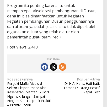
Program itu penting karena itu untuk
mempercepat akselerasi pembangunan di Dusun,
dana ini bisa dimanfaatkan untuk kegiatan
kegiatan pembangunan Dusun penggunaannya
dan aturannya sudah jelas di situ tidak diperboleh
digunakan di luar yang telah diatur oleh
pemerintah pusat( team ,red )
Post Views:
2,418
Ikuti Kami
N
Pos sebelumnya
Pos berikutnya
Pergoki Mafia Medis di
Dr H Al Haris: Hati-hati,
a
Sektor Ekspor Impor Alat
Terbaru 6 Orang Positif
v
Kesehatan, Menteri BUMN
Rapid Test
Ngamuk: Jangan Sampai
i
Negara Kita Terjebak Praktik
– Praktik Kotor!