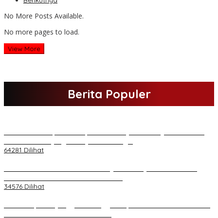
Berikutnya
No More Posts Available.
No more pages to load.
View More
Berita Populer
H Al Haris Sampaikan Empat Poin ke Pj Gubernur Jambi · Ketika
Melakukan Kunjungan Kerja ke Merangin
64281 Dilihat
H Al Haris Wakili Pemkab/Pemkot Jambi Wilayah Barat • Pada
Sambutan Halal Bihalal di Gubernuran
34576 Dilihat
Daftar Akpol 88 yang Jadi Petinggi Polri, dari Batalion Dharma s/d
Atmani Wedana dan Adhi Pradana