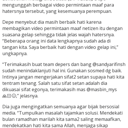
mengunggah berbagai video permintaan maaf para
hatersnya tersebut, yang kesemuanya perempuan.
Depe menyebut dia masih berbaik hati karena
membagikan video permintaan maaf netizen itu dengan
suasana gelap sehingga tidak jelas wajah hatersnya.
“Beberapa orang ini data lengkapnya sudah ada di
tangan kita. Saya berbaik hati dengan video gelap ini,”
ungkapnya.
“Terimakasih buat team depers dan bang @sandyarifinsh
sudah menindaklanjuti hal ini. Gunakan sosmed dg baik.
Intinya jangan mengerjakan sifat2 setan supaya hati kita
tentram tenang. Salah satu sifat setan adalah dia
dikuasai sifat egonya, terimakasih mas @masbin_mys
🙏🏻😊,” jelasnya.
Dia juga mengingatkan semuanya agar bijak bersosial
media. “Tumpulkan masalah tajamkan solusi. Mendekati
bulan ramadhan marilah kita sama2 saling memaafkan,
mendekatkan hati kita sama Allah, menjaga sikap