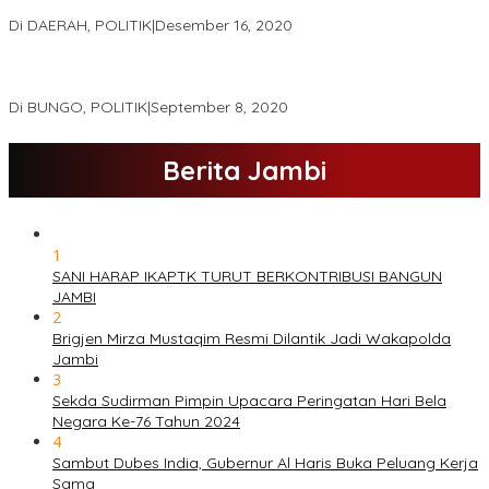
Haris – Sani Unggul 38.0,%
Di DAERAH, POLITIK
|
Desember 16, 2020
Hamas-Apri Hari Ini,Pemeriksaan Kesehatan Di RSUD Raden
Mattaher
Di BUNGO, POLITIK
|
September 8, 2020
Berita Jambi
1
SANI HARAP IKAPTK TURUT BERKONTRIBUSI BANGUN
JAMBI
2
Brigjen Mirza Mustaqim Resmi Dilantik Jadi Wakapolda
Jambi
3
Sekda Sudirman Pimpin Upacara Peringatan Hari Bela
Negara Ke-76 Tahun 2024
4
Sambut Dubes India, Gubernur Al Haris Buka Peluang Kerja
Sama