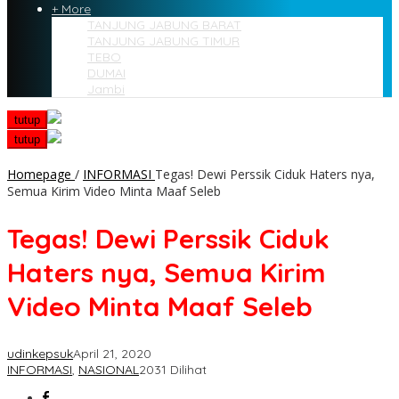
+ More
TANJUNG JABUNG BARAT
TANJUNG JABUNG TIMUR
TEBO
DUMAI
Jambi
tutup
tutup
Homepage
/
INFORMASI
Tegas! Dewi Perssik Ciduk Haters nya,
Semua Kirim Video Minta Maaf Seleb
Tegas! Dewi Perssik Ciduk
Haters nya, Semua Kirim
Video Minta Maaf Seleb
udinkepsuk
April 21, 2020
INFORMASI
,
NASIONAL
2031 Dilihat