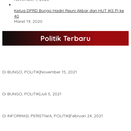
Ketua DPRD Bungo Hadiri Reuni Akbar dan HUT IKS PI ke
40
Maret 19, 2020
Politik Terbaru
DPD Partai Nasdem Kab Bungo Gelar Acara Peringatan HUT Ke-
10.Bertajuk Dengan Tema”Membawa Gerakan Perubahan”
Di BUNGO, POLITIK
|
November 15, 2021
DPD Partai Golkar,Muscam Ke-X Dalam Rangka Pemilihan Ketua
PK.
Di BUNGO, POLITIK
|
Juli 5, 2021
Gugatan Pilgub Jambi, Saksi Cek Endra-Ratu Akui Bisa Nyoblos
Meski Tak Ada e-KTP
Di INFORMASI, PERISTIWA, POLITIK
|
Februari 24, 2021
Real Count Hampir 100 Persen, Hasil Rekapitulasi KPU Jambi