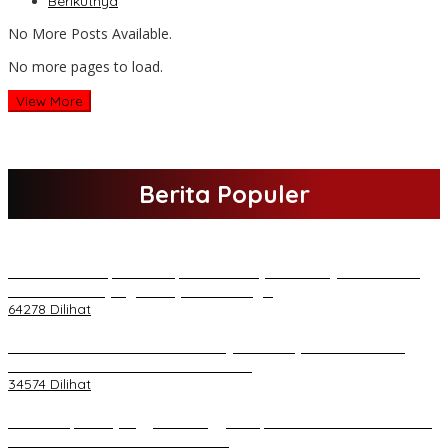
Berikutnya
No More Posts Available.
No more pages to load.
View More
Berita Populer
H Al Haris Sampaikan Empat Poin ke Pj Gubernur Jambi · Ketika
Melakukan Kunjungan Kerja ke Merangin
64278 Dilihat
H Al Haris Wakili Pemkab/Pemkot Jambi Wilayah Barat • Pada
Sambutan Halal Bihalal di Gubernuran
34574 Dilihat
Daftar Akpol 88 yang Jadi Petinggi Polri, dari Batalion Dharma s/d
Atmani Wedana dan Adhi Pradana