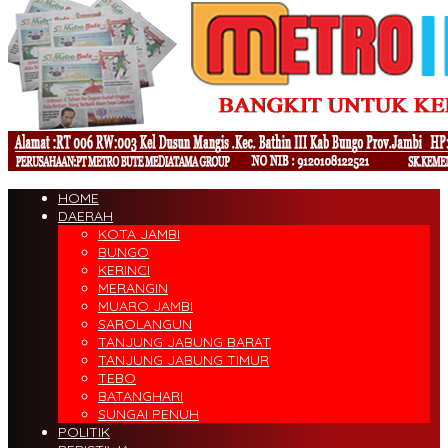
HOME
DAERAH
KOTA JAMBI
BUNGO
KERINCI
MERANGIN
MUARO JAMBI
SAROLANGUN
TANJUNG JABUNG BARAT
TANJUNG JABUNG TIMUR
TEBO
BATANGHARI
SUNGAI PENUH
POLITIK