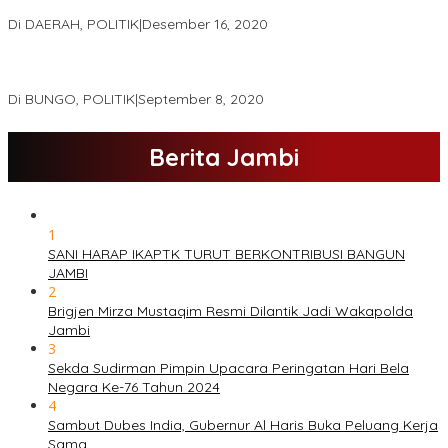
Haris – Sani Unggul 38.0,%
Di DAERAH, POLITIK
|
Desember 16, 2020
Hamas-Apri Hari Ini,Pemeriksaan Kesehatan Di RSUD Raden
Mattaher
Di BUNGO, POLITIK
|
September 8, 2020
Berita Jambi
1
SANI HARAP IKAPTK TURUT BERKONTRIBUSI BANGUN
JAMBI
2
Brigjen Mirza Mustaqim Resmi Dilantik Jadi Wakapolda
Jambi
3
Sekda Sudirman Pimpin Upacara Peringatan Hari Bela
Negara Ke-76 Tahun 2024
4
Sambut Dubes India, Gubernur Al Haris Buka Peluang Kerja
Sama