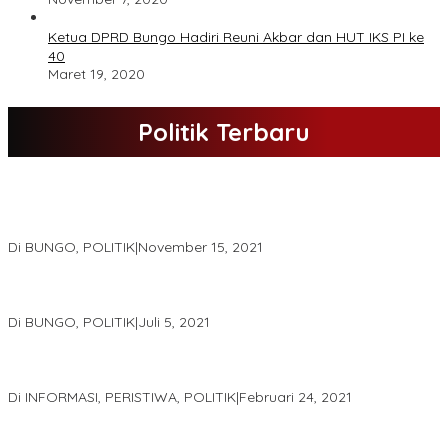
Ketua DPRD Bungo Hadiri Reuni Akbar dan HUT IKS PI ke
40
Maret 19, 2020
Politik Terbaru
DPD Partai Nasdem Kab Bungo Gelar Acara Peringatan HUT Ke-
10.Bertajuk Dengan Tema”Membawa Gerakan Perubahan”
Di BUNGO, POLITIK
|
November 15, 2021
DPD Partai Golkar,Muscam Ke-X Dalam Rangka Pemilihan Ketua
PK.
Di BUNGO, POLITIK
|
Juli 5, 2021
Gugatan Pilgub Jambi, Saksi Cek Endra-Ratu Akui Bisa Nyoblos
Meski Tak Ada e-KTP
Di INFORMASI, PERISTIWA, POLITIK
|
Februari 24, 2021
Real Count Hampir 100 Persen, Hasil Rekapitulasi KPU Jambi