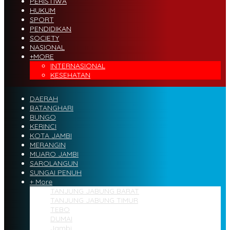
PERISTIWA
HUKUM
SPORT
PENDIDIKAN
SOCIETY
NASIONAL
+MORE
INTERNASIONAL
KESEHATAN
DAERAH
BATANGHARI
BUNGO
KERINCI
KOTA JAMBI
MERANGIN
MUARO JAMBI
SAROLANGUN
SUNGAI PENUH
+ More
TANJUNG JABUNG BARAT
TANJUNG JABUNG TIMUR
TEBO
DUMAI
Jambi