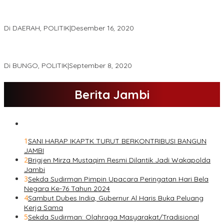
Real Count Hampir 100 Persen, Hasil Rekapitulasi KPU Jambi
Haris – Sani Unggul 38.0,%
Di DAERAH, POLITIK
|
Desember 16, 2020
Hamas-Apri Hari Ini,Pemeriksaan Kesehatan Di RSUD Raden
Mattaher
Di BUNGO, POLITIK
|
September 8, 2020
Berita Jambi
1
SANI HARAP IKAPTK TURUT BERKONTRIBUSI BANGUN
JAMBI
2
Brigjen Mirza Mustaqim Resmi Dilantik Jadi Wakapolda
Jambi
3
Sekda Sudirman Pimpin Upacara Peringatan Hari Bela
Negara Ke-76 Tahun 2024
4
Sambut Dubes India, Gubernur Al Haris Buka Peluang
Kerja Sama
5
Sekda Sudirman: Olahraga Masyarakat/Tradisional