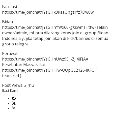
Farmasi
https://t.me/joinchat/JYsGHk9ksaQhgzrfz7Dw0w
Bidan
https://t.me/joinchat/JYsGHhYWx60-gXswmzTtfw (selain
owner/admin, mf pria dilarang keras join di group Bidan
Indonesia y, jika tetap join akan di kick/banned di semua
group telegra
Perawat
https://t.me/joinchat/JYsGHhUwz95_-Zjl4JFJAA
Kesehatan Masyarakat
https://t.me/joinchat/JYsGHlHw-QQpGE21264KFQ (
team,red )
Post Views:
2,413
Ikuti Kami