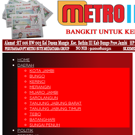
HOME
DAERAH
KOTA JAMBI
BUNGO
KERINCI
MERANGIN
MUARO JAMBI
SAROLANGUN
TANJUNG JABUNG BARAT
TANJUNG JABUNG TIMUR
TEBO
BATANGHARI
SUNGAI PENUH
POLITIK