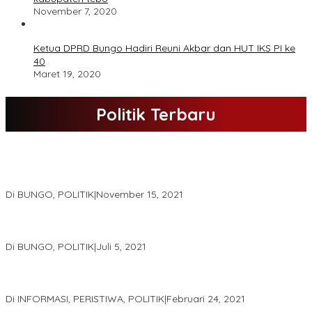
November 7, 2020
Ketua DPRD Bungo Hadiri Reuni Akbar dan HUT IKS PI ke
40
Maret 19, 2020
Politik Terbaru
DPD Partai Nasdem Kab Bungo Gelar Acara Peringatan HUT Ke-
10.Bertajuk Dengan Tema”Membawa Gerakan Perubahan”
Di BUNGO, POLITIK
|
November 15, 2021
DPD Partai Golkar,Muscam Ke-X Dalam Rangka Pemilihan Ketua
PK.
Di BUNGO, POLITIK
|
Juli 5, 2021
Gugatan Pilgub Jambi, Saksi Cek Endra-Ratu Akui Bisa Nyoblos
Meski Tak Ada e-KTP
Di INFORMASI, PERISTIWA, POLITIK
|
Februari 24, 2021