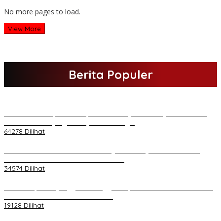
No more pages to load.
View More
Berita Populer
H Al Haris Sampaikan Empat Poin ke Pj Gubernur Jambi · Ketika
Melakukan Kunjungan Kerja ke Merangin
64278 Dilihat
H Al Haris Wakili Pemkab/Pemkot Jambi Wilayah Barat • Pada
Sambutan Halal Bihalal di Gubernuran
34574 Dilihat
Daftar Akpol 88 yang Jadi Petinggi Polri, dari Batalion Dharma s/d
Atmani Wedana dan Adhi Pradana
19128 Dilihat