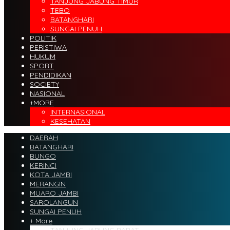
TANJUNG JABUNG TIMUR
TEBO
BATANGHARI
SUNGAI PENUH
POLITIK
PERISTIWA
HUKUM
SPORT
PENDIDIKAN
SOCIETY
NASIONAL
+MORE
INTERNASIONAL
KESEHATAN
DAERAH
BATANGHARI
BUNGO
KERINCI
KOTA JAMBI
MERANGIN
MUARO JAMBI
SAROLANGUN
SUNGAI PENUH
+ More