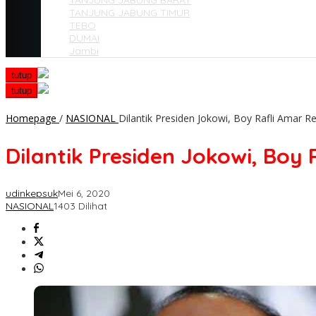
TANJUNG JABUNG BARAT
TANJUNG JABUNG TIMUR
TEBO
DUMAI
Jambi
tutup
tutup
Homepage
/
NASIONAL
Dilantik Presiden Jokowi, Boy Rafli Amar 
Dilantik Presiden Jokowi, Boy
udinkepsuk
Mei 6, 2020
NASIONAL
1403 Dilihat