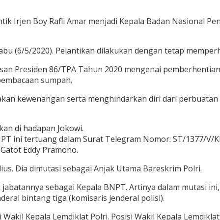
ntik Irjen Boy Rafli Amar menjadi Kepala Badan Nasional 
Rabu (6/5/2020). Pelantikan dilakukan dengan tetap memper
usan Presiden 86/TPA Tahun 2020 mengenai pemberhentian
n pembacaan sumpah.
akan kewenangan serta menghindarkan diri dari perbuatan 
ikan di hadapan Jokowi.
NPT ini tertuang dalam Surat Telegram Nomor: ST/1377/V/KEP
 Gatot Eddy Pramono.
us. Dia dimutasi sebagai Anjak Utama Bareskrim Polri.
 jabatannya sebagai Kepala BNPT. Artinya dalam mutasi ini
deral bintang tiga (komisaris jenderal polisi).
kil Kepala Lemdiklat Polri. Posisi Wakil Kepala Lemdiklat Po