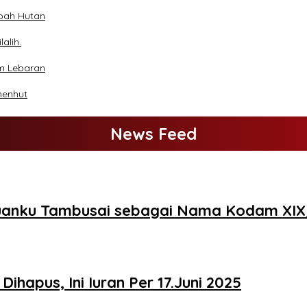
bah Hutan
alih.
um Lebaran
menhut
News Feed
Tuanku Tambusai sebagai Nama Kodam XI
ihapus, Ini Iuran Per 17.Juni 2025