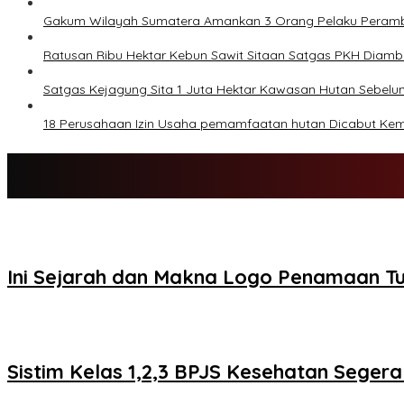
Gakum Wilayah Sumatera Amankan 3 Orang Pelaku Peram
Ratusan Ribu Hektar Kebun Sawit Sitaan Satgas PKH Diambil
Satgas Kejagung Sita 1 Juta Hektar Kawasan Hutan Sebel
18 Perusahaan Izin Usaha pemamfaatan hutan Dicabut Ke
Ini Sejarah dan Makna Logo Penamaan 
Sistim Kelas 1,2,3 BPJS Kesehatan Segera D