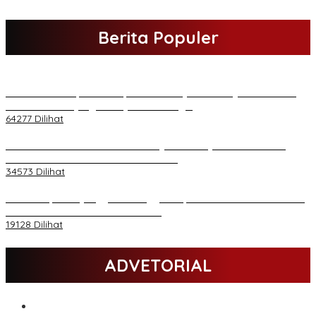
Berita Populer
H Al Haris Sampaikan Empat Poin ke Pj Gubernur Jambi · Ketika
Melakukan Kunjungan Kerja ke Merangin
64277 Dilihat
H Al Haris Wakili Pemkab/Pemkot Jambi Wilayah Barat • Pada
Sambutan Halal Bihalal di Gubernuran
34573 Dilihat
Daftar Akpol 88 yang Jadi Petinggi Polri, dari Batalion Dharma s/d
Atmani Wedana dan Adhi Pradana
19128 Dilihat
ADVETORIAL