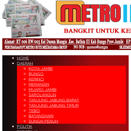
HOME
DAERAH
KOTA JAMBI
BUNGO
KERINCI
MERANGIN
MUARO JAMBI
SAROLANGUN
TANJUNG JABUNG BARAT
TANJUNG JABUNG TIMUR
TEBO
BATANGHARI
SUNGAI PENUH
POLITIK