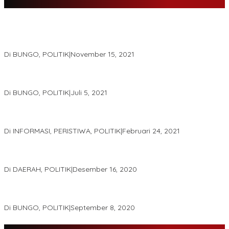
DPD Partai Nasdem Kab Bungo Gelar Acara Peringatan HUT Ke-
10.Bertajuk Dengan Tema”Membawa Gerakan Perubahan”
Di BUNGO, POLITIK
|
November 15, 2021
DPD Partai Golkar,Muscam Ke-X Dalam Rangka Pemilihan Ketua
PK.
Di BUNGO, POLITIK
|
Juli 5, 2021
Gugatan Pilgub Jambi, Saksi Cek Endra-Ratu Akui Bisa Nyoblos
Meski Tak Ada e-KTP
Di INFORMASI, PERISTIWA, POLITIK
|
Februari 24, 2021
Real Count Hampir 100 Persen, Hasil Rekapitulasi KPU Jambi
Haris – Sani Unggul 38.0,%
Di DAERAH, POLITIK
|
Desember 16, 2020
Hamas-Apri Hari Ini,Pemeriksaan Kesehatan Di RSUD Raden
Mattaher
Di BUNGO, POLITIK
|
September 8, 2020