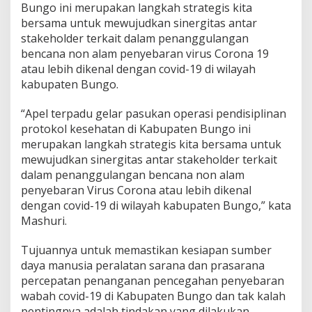
Bungo ini merupakan langkah strategis kita
o
t
bersama untuk mewujudkan sinergitas antar
o
stakeholder terkait dalam penanggulangan
k
bencana non alam penyebaran virus Corona 19
o
atau lebih dikenal dengan covid-19 di wilayah
l
kabupaten Bungo.
K
e
s
“Apel terpadu gelar pasukan operasi pendisiplinan
e
protokol kesehatan di Kabupaten Bungo ini
h
merupakan langkah strategis kita bersama untuk
a
mewujudkan sinergitas antar stakeholder terkait
t
a
dalam penanggulangan bencana non alam
n
penyebaran Virus Corona atau lebih dikenal
C
dengan covid-19 di wilayah kabupaten Bungo,” kata
o
Mashuri.
v
i
d
Tujuannya untuk memastikan kesiapan sumber
-
daya manusia peralatan sarana dan prasarana
1
percepatan penanganan pencegahan penyebaran
9
wabah covid-19 di Kabupaten Bungo dan tak kalah
pentingnya adalah tindakan yang dilakukan