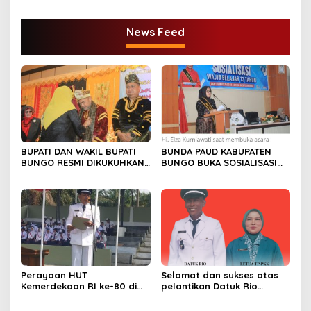
News Feed
BUPATI DAN WAKIL BUPATI
BUNDA PAUD KABUPATEN
BUNGO RESMI DIKUKUHKAN
BUNGO BUKA SOSIALISASI
SEBAGAI PAYUANG PANJI
WAJIB BELAJAR 13 TAHUN
BUNDO KANDUNG
Perayaan HUT
Selamat dan sukses atas
Kemerdekaan RI ke-80 di
pelantikan Datuk Rio
Dusun Lingga Kuamang.
Sumber Harapan