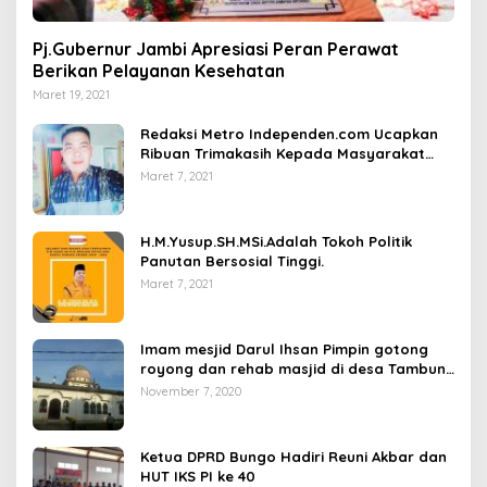
Pj.Gubernur Jambi Apresiasi Peran Perawat
Berikan Pelayanan Kesehatan
Maret 19, 2021
Redaksi Metro Independen.com Ucapkan
Ribuan Trimakasih Kepada Masyarakat
Pengunjung Dan Pembaca.
Maret 7, 2021
H.M.Yusup.SH.MSi.Adalah Tokoh Politik
Panutan Bersosial Tinggi.
Maret 7, 2021
Imam mesjid Darul Ihsan Pimpin gotong
royong dan rehab masjid di desa Tambun
Arang Kecamatan Sumay, kabupaten tebo
November 7, 2020
Ketua DPRD Bungo Hadiri Reuni Akbar dan
HUT IKS PI ke 40