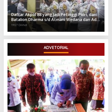
Daftar Akpol 88 yang Jadi Petinggi Polri, dari
Batalion Dharma s/d Atmani Wedana dan Adhi
Pradana
19127 Dilihat
ADVETORIAL