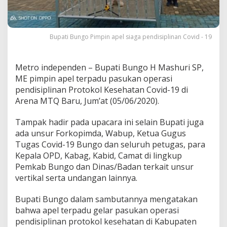
a
d
u
O
Bupati Bungo Pimpin apel siaga pendisiplinan Covid - 19
p
e
r
Metro independen – Bupati Bungo H Mashuri SP,
a
ME pimpin apel terpadu pasukan operasi
s
i
pendisiplinan Protokol Kesehatan Covid-19 di
P
Arena MTQ Baru, Jum’at (05/06/2020).
e
n
Tampak hadir pada upacara ini selain Bupati juga
d
ada unsur Forkopimda, Wabup, Ketua Gugus
i
s
Tugas Covid-19 Bungo dan seluruh petugas, para
i
Kepala OPD, Kabag, Kabid, Camat di lingkup
p
Pemkab Bungo dan Dinas/Badan terkait unsur
l
vertikal serta undangan lainnya.
i
n
a
Bupati Bungo dalam sambutannya mengatakan
n
bahwa apel terpadu gelar pasukan operasi
P
pendisiplinan protokol kesehatan di Kabupaten
r