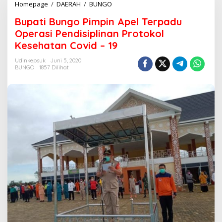
Homepage
/
DAERAH
/
BUNGO
B
u
Bupati Bungo Pimpin Apel Terpadu
p
a
Operasi Pendisiplinan Protokol
t
Kesehatan Covid – 19
i
B
Udinkepsuk
Juni 5, 2020
u
BUNGO
1857 Dilihat
n
g
o
P
i
m
p
i
n
A
p
e
l
T
e
r
p