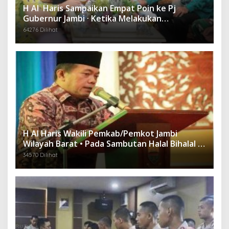
H Al Haris Sampaikan Empat Poin ke Pj
Gubernur Jambi · Ketika Melakukan
Kunjungan Kerja ke Merangin
64276 Dilihat
H Al Haris Wakili Pemkab/Pemkot Jambi
Wilayah Barat • Pada Sambutan Halal Bihalal di
Gubernuran
34570 Dilihat