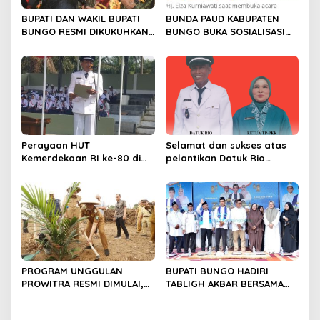
s
BUPATI DAN WAKIL BUPATI
BUNDA PAUD KABUPATEN
BUNGO RESMI DIKUKUHKAN
BUNGO BUKA SOSIALISASI
SEBAGAI PAYUANG PANJI
WAJIB BELAJAR 13 TAHUN
BUNDO KANDUNG
Perayaan HUT
Selamat dan sukses atas
Kemerdekaan RI ke-80 di
pelantikan Datuk Rio
Dusun Lingga Kuamang.
Sumber Harapan
PROGRAM UNGGULAN
BUPATI BUNGO HADIRI
PROWITRA RESMI DIMULAI,
TABLIGH AKBAR BERSAMA
BUPATI BUNGO TANAM
USTADZ ABDUL SOMAD
PERDANA BIBIT SAWIT