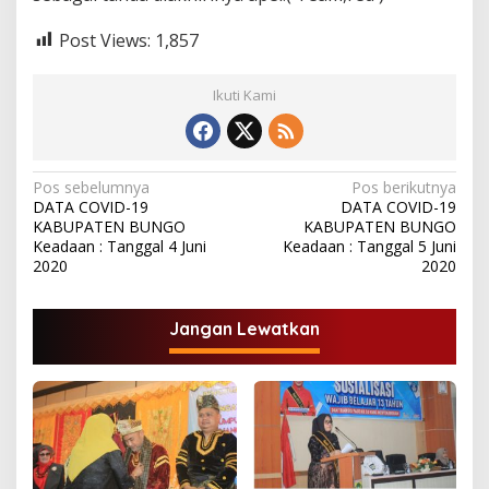
Post Views:
1,857
Ikuti Kami
N
Pos sebelumnya
Pos berikutnya
DATA COVID-19
DATA COVID-19
a
KABUPATEN BUNGO
KABUPATEN BUNGO
v
Keadaan : Tanggal 4 Juni
Keadaan : Tanggal 5 Juni
2020
2020
i
g
Jangan Lewatkan
a
s
i
p
o