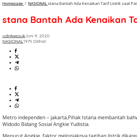
Homepage
/
NASIONAL
stana Bantah Ada Kenaikan Tarif Listrik saat P
stana Bantah Ada Kenaikan Tar
udinkepsuk
Juni 9, 2020
NASIONAL
1975 Dilihat
Metro independen – jakarta,Pihak Istana membantah bahwas
Widodo Bidang Sosial Angkie Yudistia.
Menurut Angkie, faktor melonjaknya tagihan listrik dika