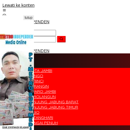
Lewati ke konten
tutup
HOME
DAERAH
KOTA JAMBI
BUNGO
KERINCI
MERANGIN
MUARO JAMBI
SAROLANGUN
TANJUNG JABUNG BARAT
TANJUNG JABUNG TIMUR
TEBO
BATANGHARI
SUNGAI PENUH
POLITIK