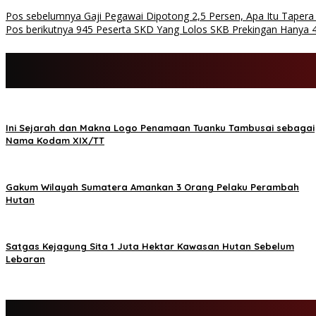
Pos sebelumnya
Gaji Pegawai Dipotong 2,5 Persen, Apa Itu Taper
Pos berikutnya
945 Peserta SKD Yang Lolos SKB Prekingan Hanya 
Ini Sejarah dan Makna Logo Penamaan Tuanku Tambusai sebagai
Nama Kodam XIX/TT
Gakum Wilayah Sumatera Amankan 3 Orang Pelaku Perambah
Hutan
Satgas Kejagung Sita 1 Juta Hektar Kawasan Hutan Sebelum
Lebaran