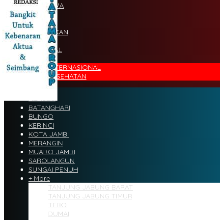
PERISTIWA
HUKUM
SPORT
PENDIDIKAN
SOCIETY
NASIONAL
+MORE
INTERNASIONAL
KESEHATAN
DAERAH
BATANGHARI
BUNGO
KERINCI
KOTA JAMBI
MERANGIN
MUARO JAMBI
SAROLANGUN
SUNGAI PENUH
+ More
TANJUNG JABUNG BARAT
TANJUNG JABUNG TIMUR
TEBO
DUMAI