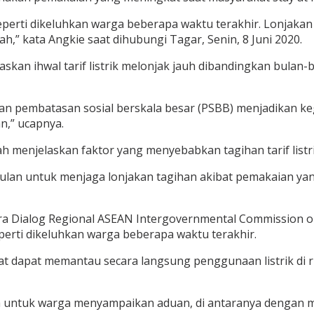
eperti dikeluhkan warga beberapa waktu terakhir. Lonjakan 
mah,” kata Angkie saat dihubungi Tagar, Senin, 8 Juni 2020.
jelaskan ihwal tarif listrik melonjak jauh dibandingkan bul
 pembatasan sosial berskala besar (PSBB) menjadikan kegi
n,” ucapnya.
lah menjelaskan faktor yang menyebabkan tagihan tarif li
bulan untuk menjaga lonjakan tagihan akibat pemakaian y
cara Dialog Regional ASEAN Intergovernmental Commission on
eperti dikeluhkan warga beberapa waktu terakhir.
at dapat memantau secara langsung penggunaan listrik di
 untuk warga menyampaikan aduan, di antaranya dengan m