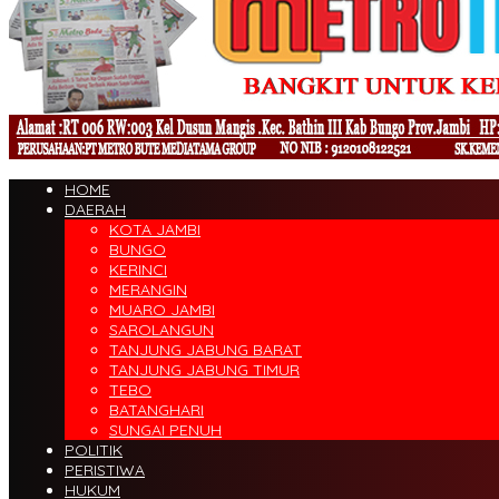
HOME
DAERAH
KOTA JAMBI
BUNGO
KERINCI
MERANGIN
MUARO JAMBI
SAROLANGUN
TANJUNG JABUNG BARAT
TANJUNG JABUNG TIMUR
TEBO
BATANGHARI
SUNGAI PENUH
POLITIK
PERISTIWA
HUKUM