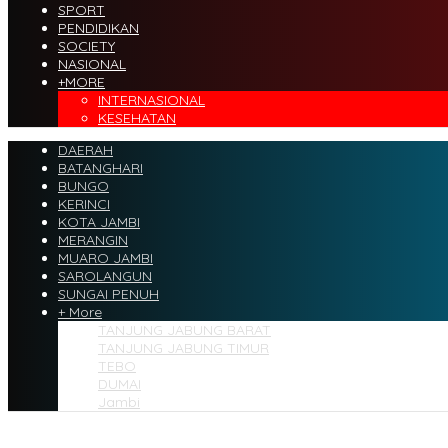
SPORT
PENDIDIKAN
SOCIETY
NASIONAL
+MORE
INTERNASIONAL
KESEHATAN
DAERAH
BATANGHARI
BUNGO
KERINCI
KOTA JAMBI
MERANGIN
MUARO JAMBI
SAROLANGUN
SUNGAI PENUH
+ More
TANJUNG JABUNG BARAT
TANJUNG JABUNG TIMUR
TEBO
DUMAI
Jambi